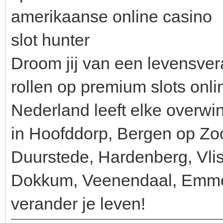
amerikaanse online casino
slot hunter
Droom jij van een levensve
rollen op premium slots onlin
Nederland leeft elke overwi
in Hoofddorp, Bergen op Zo
Duurstede, Hardenberg, Vli
Dokkum, Veenendaal, Emmen,
verander je leven!