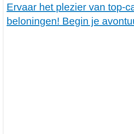
Ervaar het plezier van top-c
beloningen! Begin je avont