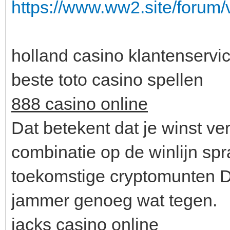
https://www.ww2.site/forum
holland casino klantenservi
beste toto casino spellen
888 casino online
Dat betekent dat je winst ve
combinatie op de winlijn sp
toekomstige cryptomunten D
jammer genoeg wat tegen.
jacks casino online