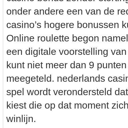
onder andere een van de red
casino’s hogere bonussen ku
Online roulette begon namel
een digitale voorstelling van
kunt niet meer dan 9 punten 
meegeteld. nederlands casin
spel wordt verondersteld dat
kiest die op dat moment zich
winlijn.