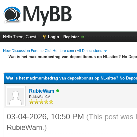
Hello There, Guest!
Login
Register
New Discussion Forum
›
ClubHombre.com
›
All Discussions
Wat is het maximumbedrag van depositbonus op NL-sites? No Depo
ge
Wat is het maximumbedrag van depositbonus op NL-sites? No Depos
RubieWam
RubieWamCV
03-04-2026, 10:50 PM
(This post was 
RubieWam
.)