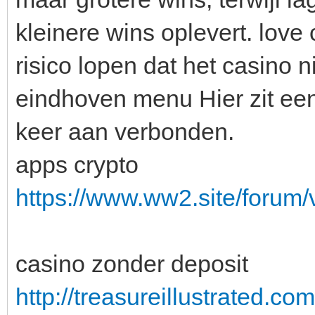
kleinere wins oplevert. love c
risico lopen dat het casino n
eindhoven menu Hier zit ee
keer aan verbonden.
apps crypto
https://www.ww2.site/forum
casino zonder deposit
http://treasureillustrated.c