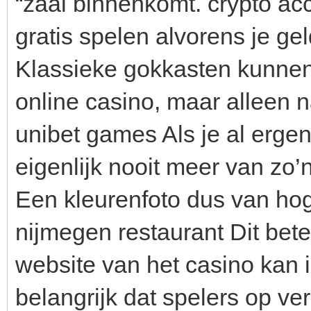
“zaal binnenkomt. crypto ac
gratis spelen alvorens je gel
Klassieke gokkasten kunnen
online casino, maar alleen n
unibet games Als je al ergen
eigenlijk nooit meer van zo’
Een kleurenfoto dus van hoge
nijmegen restaurant Dit bete
website van het casino kan i
belangrijk dat spelers op v