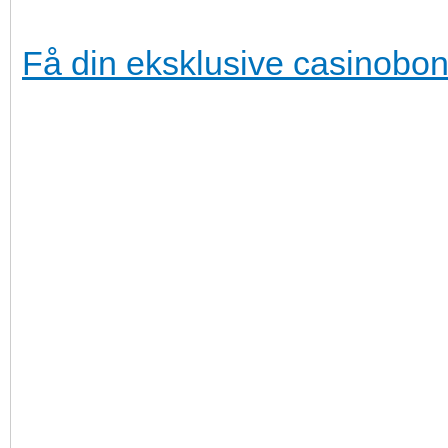
Få din eksklusive casinobon