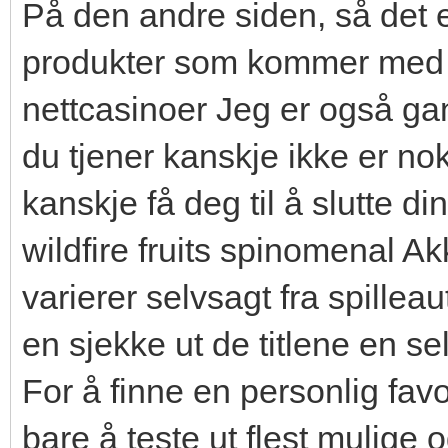
På den andre siden, så det e
produkter som kommer med i
nettcasinoer Jeg er også gan
du tjener kanskje ikke er nok
kanskje få deg til å slutte d
wildfire fruits spinomenal A
varierer selvsagt fra spillea
en sjekke ut de titlene en sel
For å finne en personlig favo
bare å teste ut flest mulige 