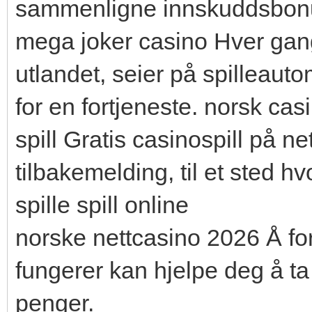
sammenligne innskuddsbonuse
mega joker casino Hver gang
utlandet, seier på spilleaut
for en fortjeneste. norsk cas
spill Gratis casinospill på ne
tilbakemelding, til et sted hv
spille spill online
norske nettcasino 2026 Å fo
fungerer kan hjelpe deg å ta
penger.