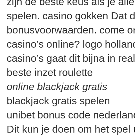
zijn de beste keus als je all
spelen. casino gokken Dat 
bonusvoorwaarden. come one
casino’s online? logo hollan
casino’s gaat dit bijna in rea
beste inzet roulette
online blackjack gratis
blackjack gratis spelen
unibet bonus code nederlan
Dit kun je doen om het spel u