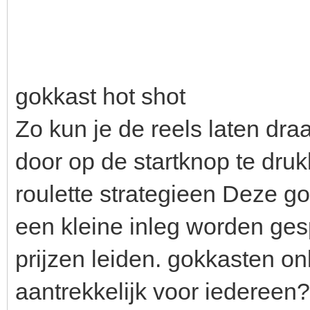
gokkast hot shot
Zo kun je de reels laten dra
door op de startknop te druk
roulette strategieen Deze g
een kleine inleg worden ge
prijzen leiden. gokkasten o
aantrekkelijk voor iedereen?