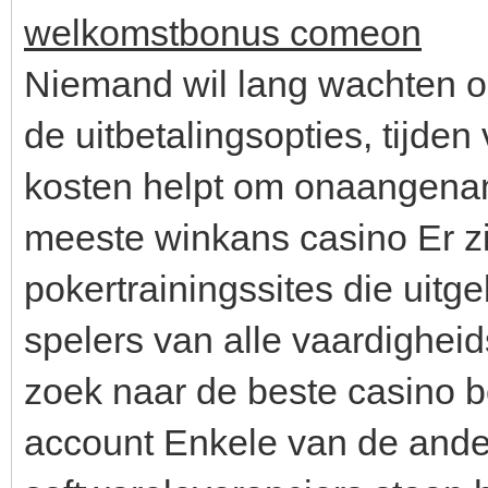
welkomstbonus comeon
Niemand wil lang wachten op
de uitbetalingsopties, tijden
kosten helpt om onaangena
meeste winkans casino Er zij
pokertrainingssites die uit
spelers van alle vaardighei
zoek naar de beste casino 
account Enkele van de an