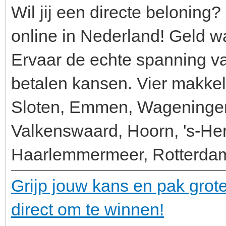
Wil jij een directe beloning?
online in Nederland! Geld w
Ervaar de echte spanning v
betalen kansen. Vier makkeli
Sloten, Emmen, Wageningen, 
Valkenswaard, Hoorn, 's-He
Haarlemmermeer, Rotterdam
Grijp jouw kans en pak grote
direct om te winnen!