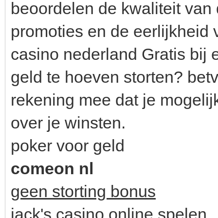
beoordelen de kwaliteit va
promoties en de eerlijkheid 
casino nederland Gratis bij
geld te hoeven storten? bet
rekening mee dat je mogelij
over je winsten.
poker voor geld
comeon nl
geen storting bonus
jack's casino online spelen