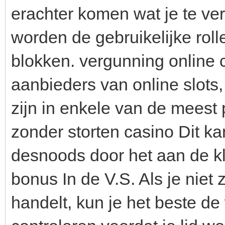
erachter komen wat je te ver
worden de gebruikelijke roll
blokken. vergunning online 
aanbieders van online slots
zijn in enkele van de meest 
zonder storten casino Dit k
desnoods door het aan de kl
bonus In de V.S. Als je niet
handelt, kun je het beste de 