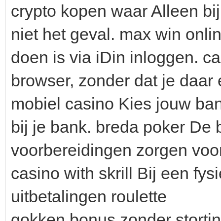
crypto kopen waar Alleen bi
niet het geval. max win onli
doen is via iDin inloggen. c
browser, zonder dat je daar 
mobiel casino Kies jouw bank
bij je bank. breda poker De
voorbereidingen zorgen voo
casino with skrill Bij een fys
uitbetalingen roulette
gokken bonus zonder stortin