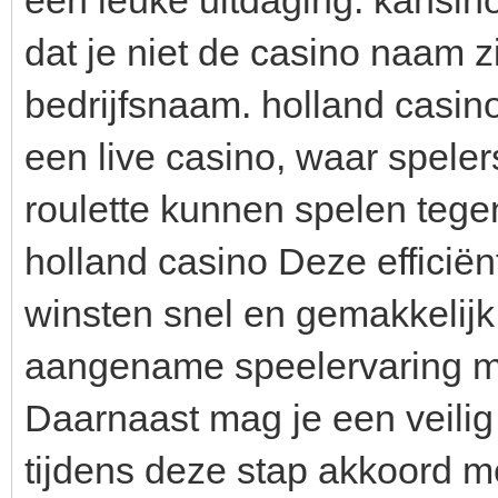
dat je niet de casino naam 
bedrijfsnaam. holland casin
een live casino, waar speler
roulette kunnen spelen tege
holland casino Deze efficiën
winsten snel en gemakkelijk
aangename speelervaring m
Daarnaast mag je een veili
tijdens deze stap akkoord 