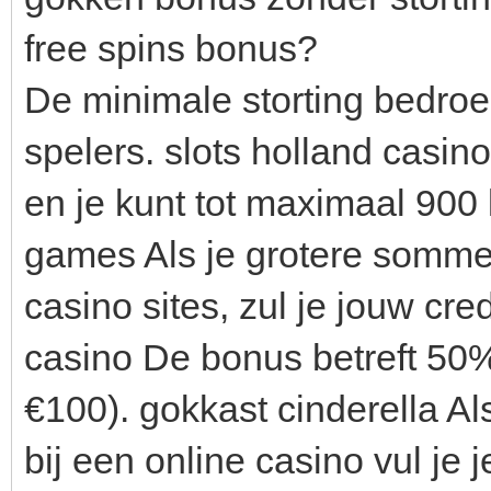
free spins bonus?
De minimale storting bedroeg 
spelers. slots holland casin
en je kunt tot maximaal 900 
games Als je grotere sommen
casino sites, zul je jouw cre
casino De bonus betreft 50% 
€100). gokkast cinderella Als
bij een online casino vul j