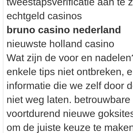
tweestapsverificatie aan te z
echtgeld casinos
bruno casino nederland
nieuwste holland casino
Wat zijn de voor en nadelen
enkele tips niet ontbreken, e
informatie die we zelf door
niet weg laten. betrouwbare
voortdurend nieuwe goksites
om de juiste keuze te maken