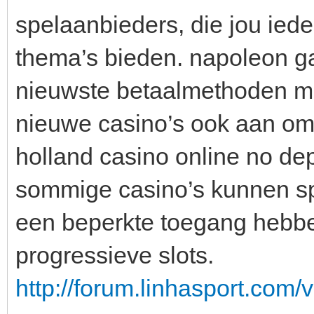
spelaanbieders, die jou ied
thema’s bieden. napoleon 
nieuwste betaalmethoden me
nieuwe casino’s ook aan om
holland casino online no de
sommige casino’s kunnen sp
een beperkte toegang hebben
progressieve slots.
http://forum.linhasport.com