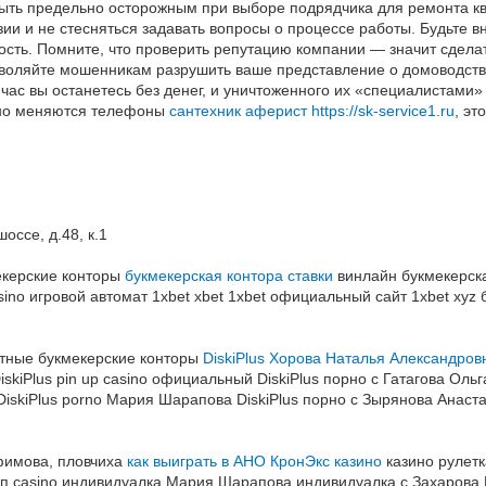
быть предельно осторожным при выборе подрядчика для ремонта к
зии и не стесняться задавать вопросы о процессе работы. Будьте 
чность. Помните, что проверить репутацию компании — значит сдел
зволяйте мошенникам разрушить ваше представление о домоводств
ас вы останетесь без денег, и уничтоженного их «специалистами
янно меняются телефоны
сантехник аферист https://sk-service1.ru
, эт
оссе, д.48, к.1
екерские конторы
букмекерская контора ставки
винлайн букмекерск
ino игровой автомат 1xbet xbet 1xbet официальный сайт 1xbet xy
латные букмекерские конторы
DiskiPlus Хорова Наталья Александров
iskiPlus pin up casino официальный DiskiPlus порно с Гатагова Ольг
а DiskiPlus porno Мария Шарапова DiskiPlus порно с Зырянова Ана
Ефимова, пловчиха
как выиграть в АНО КронЭкс казино
казино рулетк
 ап casino индивидуалка Мария Шарапова индивидуалка с Захаров