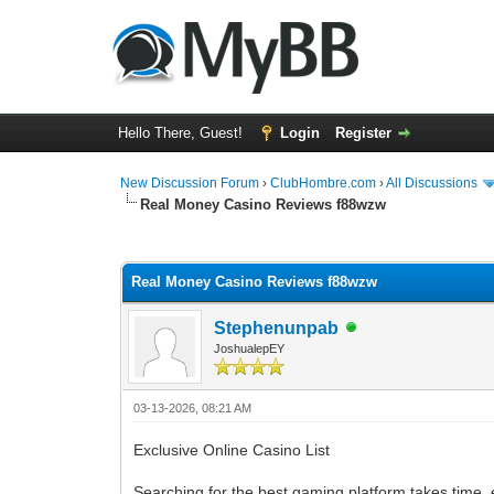
Hello There, Guest!
Login
Register
New Discussion Forum
›
ClubHombre.com
›
All Discussions
Real Money Casino Reviews f88wzw
0 Vote(s) - 0 Average
1
2
3
4
5
Real Money Casino Reviews f88wzw
Stephenunpab
JoshualepEY
03-13-2026, 08:21 AM
Exclusive Online Casino List
Searching for the best gaming platform takes time, es