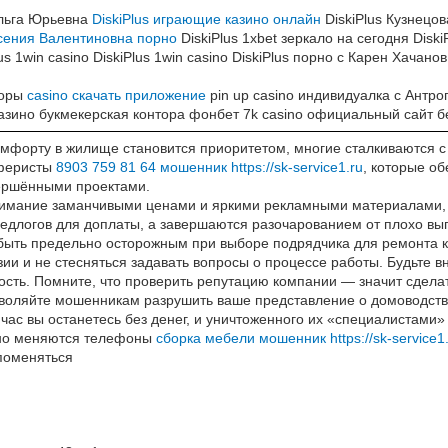
 Ольга Юрьевна
DiskiPlus играющие казино онлайн
DiskiPlus Кузнецо
Ксения Валентиновна порно
DiskiPlus 1xbet зеркало на сегодня Diski
us 1win casino DiskiPlus 1win casino DiskiPlus порно с Карен Хачанов
торы
casino скачать приложение
pin up casino индивидуалка с Антр
а казино букмекерская контора фонбет 7k casino официальный сайт 
омфорту в жилище становится приоритетом, многие сталкиваются с
аферисты
8903 759 81 64 мошенник https://sk-service1.ru
, которые о
вершёнными проектами.
имание заманчивыми ценами и яркими рекламными материалами, о
едлогов для доплаты, а завершаются разочарованием от плохо в
 быть предельно осторожным при выборе подрядчика для ремонта 
зии и не стесняться задавать вопросы о процессе работы. Будьте 
чность. Помните, что проверить репутацию компании — значит сдел
зволяйте мошенникам разрушить ваше представление о домоводств
ас вы останетесь без денег, и уничтоженного их «специалистами
янно меняются телефоны
сборка мебели мошенник https://sk-service1
 поменяться