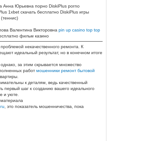
ва Анна Юрьевна порно DiskiPlus porno
Plus 1xbet скачать бесплатно DiskiPlus игры
 (теннис)
опова Валентина Викторовна
pin up casino top top
бесплатно фильм казино
 проблемой некачественного ремонта. К
бещают идеальный результат, но в конечном итоге
днако, за этим скрывается множество
ыполненных работ
мошенники ремонт бытовой
квартиры.
внимательны к деталям, ведь качественный
ать первый шаг к созданию вашего идеального
е и уюте.
» материала
.ru
, это показатель мошенничества, пока