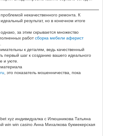
 проблемой некачественного ремонта. К
идеальный результат, но в конечном итоге
днако, за этим скрывается множество
ыполненных работ
сборка мебели аферист
.
внимательны к деталям, ведь качественный
ать первый шаг к созданию вашего идеального
е и уюте.
» материала
.ru
, это показатель мошенничества, пока
xbet xyz индивидуалка с Илюшникова Татьяна
й win win casino Анна Михалкова букмекерская