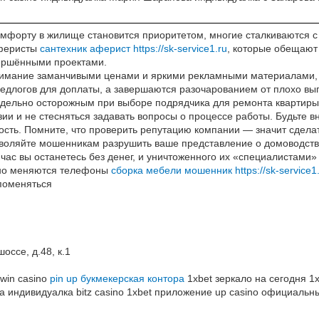
омфорту в жилище становится приоритетом, многие сталкиваются с
аферисты
сантехник аферист https://sk-service1.ru
, которые обещают 
вершёнными проектами.
имание заманчивыми ценами и яркими рекламными материалами, о
едлогов для доплаты, а завершаются разочарованием от плохо в
редельно осторожным при выборе подрядчика для ремонта квартиры
зии и не стесняться задавать вопросы о процессе работы. Будьте 
чность. Помните, что проверить репутацию компании — значит сдел
зволяйте мошенникам разрушить ваше представление о домоводств
ас вы останетесь без денег, и уничтоженного их «специалистами
янно меняются телефоны
сборка мебели мошенник https://sk-service1
 поменяться
оссе, д.48, к.1
win casino
pin up букмекерская контора
1xbet зеркало на сегодня 1
индивидуалка bitz casino 1xbet приложение up casino официальны