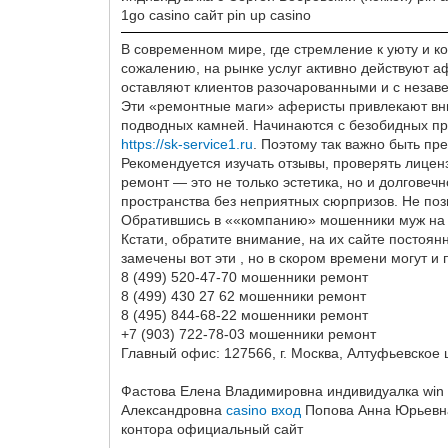
1go casino сайт pin up casino
В современном мире, где стремление к уюту и к
сожалению, на рынке услуг активно действуют 
оставляют клиентов разочарованными и с неза
Эти «ремонтные маги» аферисты привлекают вн
подводных камней. Начинаются с безобидных пр
https://sk-service1.ru
. Поэтому так важно быть п
Рекомендуется изучать отзывы, проверять лицен
ремонт — это не только эстетика, но и долгове
пространства без неприятных сюрпризов. Не по
Обратившись в ««компанию» мошенники муж на ч
Кстати, обратите внимание, на их сайте посто
замечены вот эти , но в скором времени могут и
8 (499) 520-47-70 мошенники ремонт
8 (499) 430 27 62 мошенники ремонт
8 (495) 844-68-22 мошенники ремонт
+7 (903) 722-78-03 мошенники ремонт
Главный офис: 127566, г. Москва, Алтуфьевское ш
Фастова Елена Владимировна индивидуалка win 
Александровна
casino вход
Попова Анна Юрьевна 
контора официальный сайт