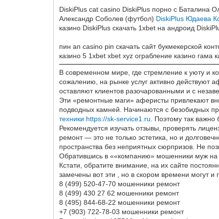
DiskiPlus cat casino DiskiPlus порно с Баталина
Александр Соболев (футбол)
DiskiPlus Юдаева 
казино DiskiPlus скачать 1xbet на андроид DiskiPl
пин ап casino pin скачать сайт букмекерской кон
казино 5 1xbet xbet xyz ограбление казино гам
В современном мире, где стремление к уюту и к
сожалению, на рынке услуг активно действуют 
оставляют клиентов разочарованными и с неза
Эти «ремонтные маги» аферисты привлекают вн
подводных камней. Начинаются с безобидных пр
техники https://sk-service1.ru
. Поэтому так важно
Рекомендуется изучать отзывы, проверять лицен
ремонт — это не только эстетика, но и долгове
пространства без неприятных сюрпризов. Не по
Обратившись в ««компанию» мошенники муж на ч
Кстати, обратите внимание, на их сайте посто
замечены вот эти , но в скором времени могут и
8 (499) 520-47-70 мошенники ремонт
8 (499) 430 27 62 мошенники ремонт
8 (495) 844-68-22 мошенники ремонт
+7 (903) 722-78-03 мошенники ремонт