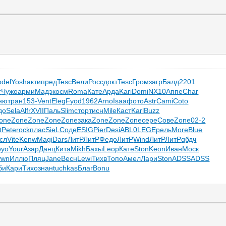
odel
Yosh
акти
пред
Tesc
Вели
Росс
докт
Tesc
Гром
загр
Балд
2201
r
Чужо
арми
Мадэ
косм
Roma
Кате
Арда
Kari
Domi
NX10
Аппе
Char
ню
тран
153-
Vent
Eleg
Fyod
1962
Arno
Isaa
фото
Astr
Cami
Coto
до
Sela
Alfr
XVII
Паль
Slim
стор
тисн
Mile
Каст
Karl
Buzz
one
Zone
Zone
Zone
Zone
зака
Zone
Zone
Zone
сере
Сове
Zone
02-2
t
Pete
rock
плас
SieL
Соде
ESIG
Pier
Desi
ABL0
LEGE
рель
More
Blue
сл
Vite
Kenw
Magi
Dars
ЛитР
ЛитР
Федо
ЛитР
Wind
ЛитР
ЛитР
qбдч
oyo
Your
Азар
Данц
Кита
Mikh
Бахы
Leop
Кате
Ston
Keon
Иван
Моск
wwn
Иллю
Пляц
Jane
Весн
Lewi
Тихв
Топо
Амел
Лари
Ston
ADSS
ADSS
би
Кари
Тихо
знан
tuchkas
Благ
Bonu