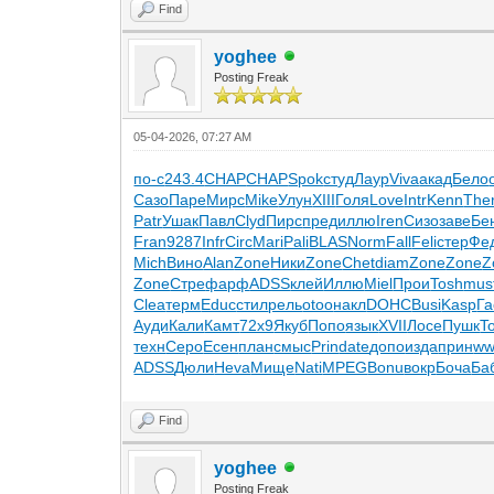
Find
yoghee
Posting Freak
05-04-2026, 07:27 AM
по-с
243.4
CHAP
CHAP
Spok
студ
Лаур
Viva
акад
Бело
Сазо
Паре
Мирс
Mike
Улун
XIII
Голя
Love
Intr
Kenn
The
Patr
Ушак
Павл
Clyd
Пирс
пред
иллю
Iren
Сизо
заве
Бе
Fran
9287
Infr
Circ
Mari
Pali
BLAS
Norm
Fall
Feli
стер
Фе
Mich
Вино
Alan
Zone
Ники
Zone
Chet
diam
Zone
Zone
Z
Zone
Стре
фарф
ADSS
клей
Иллю
Miel
Прои
Tosh
mus
Clea
терм
Educ
стил
рель
otoo
накл
DOHC
Busi
Kasp
Га
Ауди
Кали
Камт
72х9
Якуб
Попо
язык
XVII
Лосе
Пушк
T
техн
Серо
Есен
план
смыс
Prin
date
допо
изда
прин
w
ADSS
Дюли
Heva
Мище
Nati
MPEG
Bonu
вокр
Боча
Ба
Find
yoghee
Posting Freak