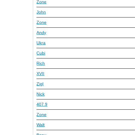
Zone
John
Zone
Andy
Ukra
Cubi
Rich
XVII
Zigl
Nick
407.9
Zone
Walt
Bonu