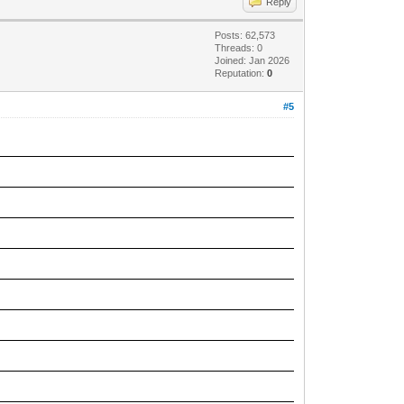
Reply
Posts: 62,573
Threads: 0
Joined: Jan 2026
Reputation:
0
#5