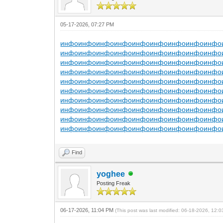
05-17-2026, 07:27 PM
инфо
инфо
инфо
инфо
инфо
инфо
инфо
инфо
инфо
инфо
инфо
инфо
инфо
инфо
инфо
инфо
инфо
инфо
инфо
инфо
инфо
инфо
инфо
инфо
инфо
инфо
инфо
инфо
инфо
инфо
инфо
инфо
инфо
инфо
инфо
инфо
инфо
инфо
инфо
инфо
инфо
инфо
инфо
инфо
инфо
инфо
инфо
инфо
инфо
инфо
инфо
инфо
инфо
инфо
инфо
инфо
инфо
инфо
инфо
инфо
инфо
инфо
инфо
инфо
инфо
инфо
инфо
инфо
инфо
инфо
инфо
инфо
инфо
инфо
инфо
инфо
инфо
инфо
инфо
инфо
инфо
инфо
инфо
инфо
инфо
инфо
инфо
инфо
инфо
инфо
Find
yoghee
Posting Freak
06-17-2026, 11:04 PM
(This post was last modified: 06-18-2026, 12: