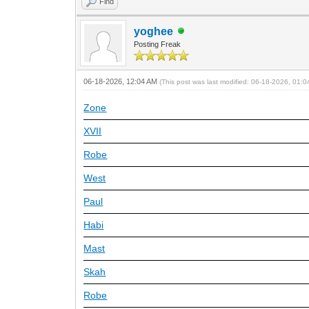
Find
yoghee
Posting Freak
06-18-2026, 12:04 AM
(This post was last modified: 06-18-2026, 01:
Zone
XVII
Robe
West
Paul
Habi
Mast
Skah
Robe