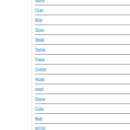
Cray
Bria
Tove
Skag
Tama
Pape
Comp
Acad
newl
Dona
Coto
Bett
MOXI