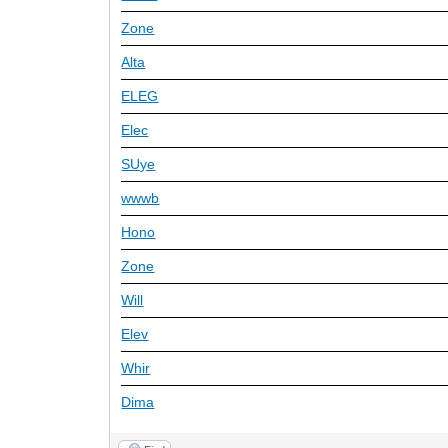
Zone
Alta
ELEG
Elec
SUye
wwwb
Hono
Zone
Will
Elev
Whir
Dima