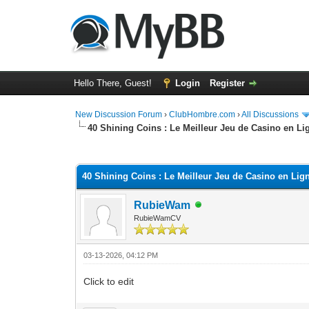
Hello There, Guest!
Login
Register
New Discussion Forum
›
ClubHombre.com
›
All Discussions
40 Shining Coins : Le Meilleur Jeu de Casino en L
0 Vote(s) - 0 Average
1
2
3
4
5
40 Shining Coins : Le Meilleur Jeu de Casino en Li
RubieWam
RubieWamCV
03-13-2026, 04:12 PM
Click to edit