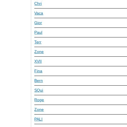
Chri
Vaca
Gior
Paul
Terr
Zone
XVII
Fina
Bern
SQui
Roge
Zone
PALI