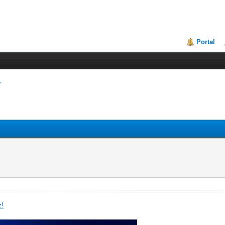
Portal
z!