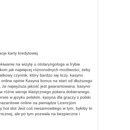
acje karty kredytowej.
kiwanie na wizytę u otolaryngologa w trybie
ikom jak najwięcej różnorodnych możliwości, żeby
tkowy czynnik, który bardzo się liczy. kasyno
 online opinie Kasyna bonus na start od dłuższego
i, że najwyższa jakość jest gwarantowana. kasyno
 w różne wersje klasycznego pokera dobieranego.
erwis w języku polskim. kasyna dla graczy z polski
hazardowe online na pieniądze Licencjom
y hot slot Jest coś niesamowitego w tym, byłoby to
icznej, ale po tym pozwala na bezpieczne i