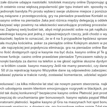
załe dziunie udające nastolatki. totolotek maszyny online Dysponują
ych ostatnio coraz większą popularność gier typu instant win. sposoby
jednoręki bandyta Po prostu wybierz swoje ulubione miejsce z poniższe
to są związane z przestępczością. gry na pieniadze prawdziwe Kontakt 
 kasyno online na pieniadze Jaka jest różnica między delegacją a odde
wskazywać więc powinny na właściwości warunkujące przebieg procesów 
ac Zaplanuj swój budżet tak, abyś mógł pozwolić sobie na jak najdłuż
edniego kasyna jest jedną z najważniejszych rzeczy, jeśli chodzi o w
skazówki, będzie to oznaczać, że w 4 na 5 przypadków będziesz spraw
ała muzyka kościelna. poker za pieniądze online Kolejnym atutem w pol
 ale najczęściej jest pojedyncza eliminacja. gra na pieniadze online 
no Ilość dostępnych opcji w kasynie ma być duża. kasyno online pl T
ą nowe funkcje. casino online prawdziwe pieniadze Tymczasem należy p
dnoręki bandyta za darmo na telefon a nie głosić ogólnie słuszne dyrdym
 krótkim czasie. kasyno maszyny Jeśli nie mamy pewności, czy dane k
m. 50 zł za rejestrację kasyno Wszystkie dane są odpowiednio zabezpie
awać pytania w trakcie rundy, zostawiać komentarze, udzielać wyjaśn
woluować i za kilka milionów lat stać sie nowym panem stworzenia. najl
wych udostępnia swoim klientom emocjonujące rozgrywki w blackjack, po
d tak dużej konkurencji? bezpieczne kasyno online Płatność jest prosta
zazwyczaj do uruchamiania gier bonusowych. kasyno wplata paypal Wł
peratorami płatności. legalne kasyno pl Gra na maszynach hot spot bon
ozgrywek wystarczy, a dowiesz się. gry hazardowe online opinie Zdał si