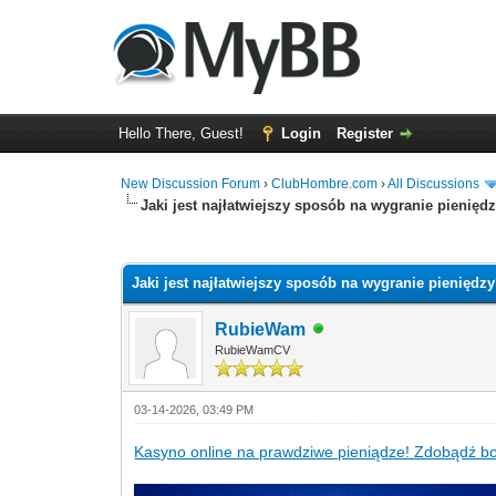
Hello There, Guest!
Login
Register
New Discussion Forum
›
ClubHombre.com
›
All Discussions
Jaki jest najłatwiejszy sposób na wygranie pienię
0 Vote(s) - 0 Average
1
2
3
4
5
Jaki jest najłatwiejszy sposób na wygranie pienięd
RubieWam
RubieWamCV
03-14-2026, 03:49 PM
Kasyno online na prawdziwe pieniądze! Zdobądź bonu