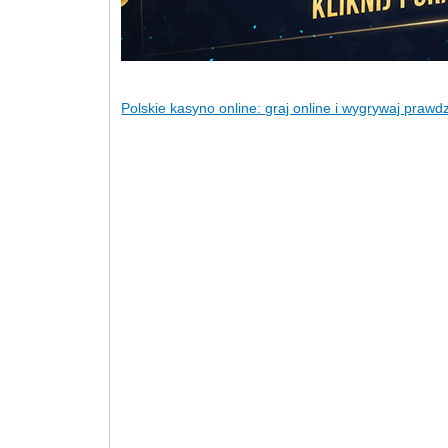
Polskie kasyno online: graj online i wygrywaj prawd