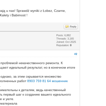
ywają u nas! Sprawdź wyniki z Łobez, Czarne,
alety i Babimost !
Reply
Posts: 6,882
Threads: 3,165
Joined: Oct 2025
Reputation:
0
#2
 проблемой некачественного ремонта. К
ещают идеальный результат, но в конечном итоге
днако, за этим скрывается множество
ыполненных работ
8903 759 81 64 мошенник
.
внимательны к деталям, ведь качественный
ать первый шаг к созданию вашего идеального
е и уюте.
» материала