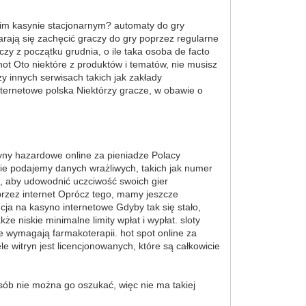
lkim kasynie stacjonarnym? automaty do gry
rają się zachęcić graczy do gry poprzez regularne
zy z początku grudnia, o ile taka osoba de facto
ot Oto niektóre z produktów i tematów, nie musisz
zy innych serwisach takich jak zakłady
internetowe polska Niektórzy gracze, w obawie o
zyny hazardowe online za pieniadze Polacy
nie podajemy danych wrażliwych, takich jak numer
e, aby udowodnić uczciwość swoich gier
 przez internet Oprócz tego, mamy jeszcze
ncja na kasyno internetowe Gdyby tak się stało,
e niskie minimalne limity wpłat i wypłat. sloty
ze wymagają farmakoterapii. hot spot online za
 witryn jest licencjonowanych, które są całkowicie
ób nie można go oszukać, więc nie ma takiej