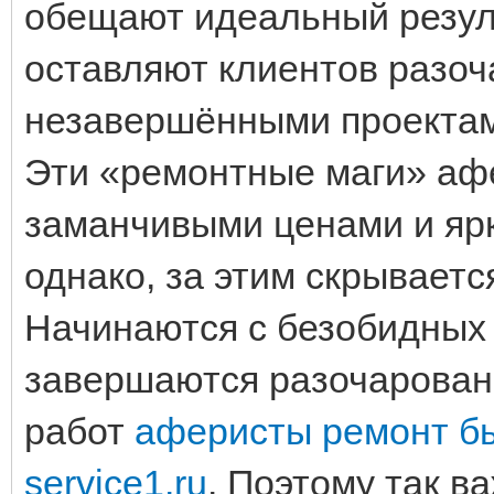
обещают идеальный резуль
оставляют клиентов разоч
незавершёнными проектам
Эти «ремонтные маги» аф
заманчивыми ценами и яр
однако, за этим скрывает
Начинаются с безобидных 
завершаются разочарован
работ
аферисты ремонт быт
service1.ru
. Поэтому так в