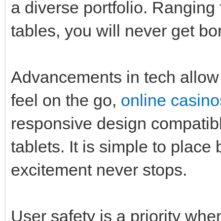
a diverse portfolio. Ranging 
tables, you will never get bo
Advancements in tech allow 
feel on the go,
online casino
responsive design compatibl
tablets. It is simple to place
excitement never stops.
User safety is a priority whe