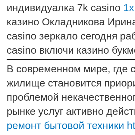
индивидуалка 7k casino
1x
казино Окладникова Ирин
casino зеркало сегодня ра
casino включи казино букм
В современном мире, где 
жилище становится приори
проблемой некачественног
рынке услуг активно дей
ремонт бытовой техники http