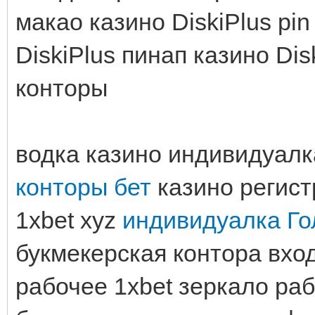
макао казино DiskiPlus pi
DiskiPlus пинап казино Di
конторы
водка казино индивидуал
конторы бет
казино регист
1xbet xyz
индивидуалка Го
букмекерская контора вхо
рабочее 1xbet зеркало ра