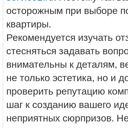
осторожным при выборе п
квартиры.
Рекомендуется изучать от
стесняться задавать вопр
внимательны к деталям, в
не только эстетика, но и д
проверить репутацию ком
шаг к созданию вашего ид
неприятных сюрпризов. Н