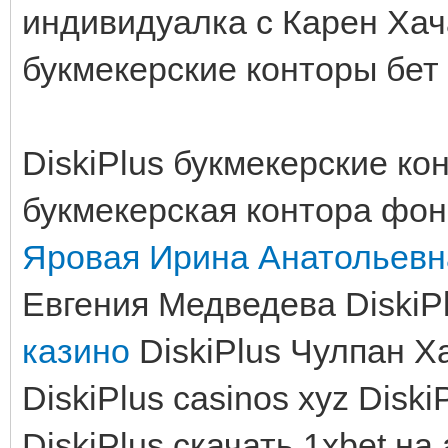
индивидуалка с Карен Хач
букмекерские конторы бет
DiskiPlus букмекерские ко
букмекерская контора фо
Яровая Ирина Анатольевн
Евгения Медведева DiskiP
казино
DiskiPlus Чулпан Х
DiskiPlus casinos xyz Dis
DiskiPlus скачать 1xbet на