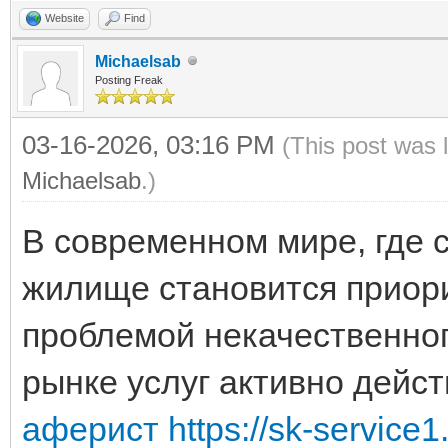
Website
Find
Michaelsab
Posting Freak
03-16-2026, 03:16 PM
(This post was 
Michaelsab
.)
В современном мире, где 
жилище становится приори
проблемой некачественног
рынке услуг активно дей
аферист https://sk-service1