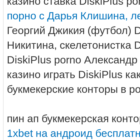
казино ставка DiskiPlus 
порно с Дарья Клишина, л
Георгий Джикия (футбол) D
Никитина, скелетонистка D
DiskiPlus porno Александр
казино играть DiskiPlus ка
букмекерские конторы в р
пин ап букмекерская контор
1xbet на андроид бесплат