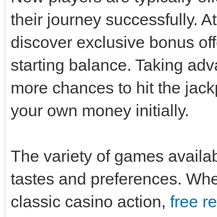
their journey successfully. A
discover exclusive bonus of
starting balance. Taking adv
more chances to hit the jack
your own money initially.
The variety of games availab
tastes and preferences. Wheth
classic casino action,
free r