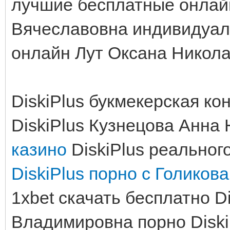
лучшие бесплатные онлай
Вячеславовна индивидуал
онлайн Лут Оксана Никол
DiskiPlus букмекерская ко
DiskiPlus Кузнецова Анна
казино
DiskiPlus реального
DiskiPlus порно с Голиков
1xbet скачать бесплатно 
Владимировна порно DiskiP