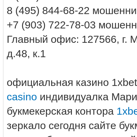
8 (495) 844-68-22 мошенн
+7 (903) 722-78-03 мошен
Главный офис: 127566, г. 
д.48, к.1
официальная казино 1xbe
casino
индивидуалка Мари
букмекерская контора
1xbe
зеркало сегодня сайте бу