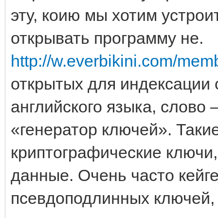
эту, коию мы хотим устрои
открывать программу не.
http://w.everbikini.com/memb
открытых для индексации 
английского языка, слово —
«генератор ключей». Таки
криптографические ключи,
данные. Очень часто кейг
псевдоподлинных ключей, 