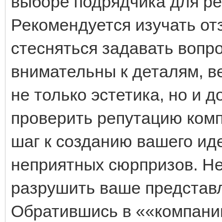
выборе подрядчика для ре
Рекомендуется изучать от
стесняться задавать вопр
внимательны к деталям, в
не только эстетика, но и д
проверить репутацию ком
шаг к созданию вашего ид
неприятных сюрпризов. Н
разрушить ваше представл
Обратившись в ««компани