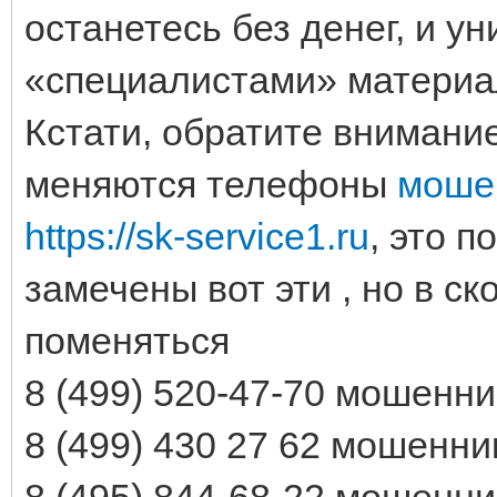
останетесь без денег, и у
«специалистами» материа
Кстати, обратите внимание
меняются телефоны
моше
https://sk-service1.ru
, это 
замечены вот эти , но в с
поменяться
8 (499) 520-47-70 мошенн
8 (499) 430 27 62 мошенни
8 (495) 844-68-22 мошенн