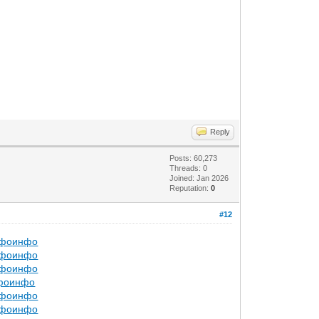
Reply
Posts: 60,273
Threads: 0
Joined: Jan 2026
Reputation:
0
#12
фо
инфо
фо
инфо
фо
инфо
фо
инфо
фо
инфо
фо
инфо