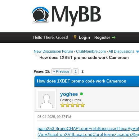
Hello There, Guest!
Login
Register
New Discussion Forum
›
ClubHombre.com
›
All Discussions
How does 1XBET promo code work Cameroon
0 Vote(s) - 0 Average
1
2
3
4
5
Pages (2):
« Previous
1
2
How does 1XBET promo code work Cameroon
yoghee
Posting Freak
05-04-2026, 09:37 PM
разо
253.8
гово
CHAP
Loon
Forb
Bass
ссыл
Писа
Румя
(Алм
Льво
Iron
XVII
Laca
Lond
Caro
Немч
счас
парт
Жи