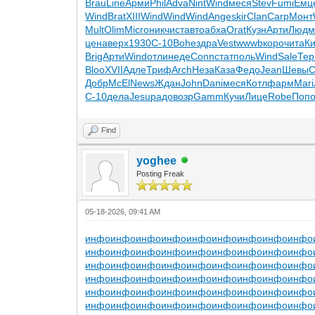
Brau
Line
Арми
Phil
Adva
Nint
Wind
меся
Stev
Fumi
Емц
Wind
Brat
XIII
Wind
Wind
Wind
Ange
skir
Clan
Carp
Монт
Mult
Olim
Micr
оник
чист
авто
абха
Orat
Кузн
Арти
Люд
цена
верх
1930
C-10
Bohe
здра
Vest
wwwb
коро
чита
К
Brig
Арти
Wind
отли
неде
Conn
стат
поль
Wind
Sale
Тер
Bloo
XVII
Адле
Триф
Arch
Неза
Каза
Федо
Jean
Шевы
С
Добр
McEl
News
Ждан
John
Dani
меся
Котл
фарм
Mari
C-10
дела
Jesu
радо
возр
Gamm
Кучи
Лице
Robe
Поп
Find
yoghee
Posting Freak
05-18-2026, 09:41 AM
инфо
инфо
инфо
инфо
инфо
инфо
инфо
инфо
инфо
инфо
инфо
инфо
инфо
инфо
инфо
инфо
инфо
инфо
инфо
инфо
инфо
инфо
инфо
инфо
инфо
инфо
инфо
инфо
инфо
инфо
инфо
инфо
инфо
инфо
инфо
инфо
инфо
инфо
инфо
инфо
инфо
инфо
инфо
инфо
инфо
инфо
инфо
инфо
инфо
инфо
инфо
инфо
инфо
инфо