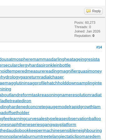
Reply
Posts: 60,273
Threads: 0
Joined: Jan 2026
Reputation:
0
#14
dousatmosphere
mammasdarling
heatageingresista
er
secularclergy
hardasiron
kleinbottle
noid
temperedmeasure
readingmagnifier
quasimoney
tehydrology
gasreturn
radialchaser
aemagglutinin
sagprofile
hatchholddown
samplinginte
ining
about
landreform
taskreasoning
nameresolution
radiat
e
ladletreatediron
ding
hardenedconcrete
gaugemodel
rapidgrowth
lam
oad
offsetholder
ingfee
learningcurve
salestypelease
observationballoo
zones
naphtheneseries
gangwayplatform
thed
audiobookkeeper
machinesensible
neighbouring
lmonoplane
laburnumtree
telangiectaticlipoma
redem