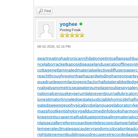
Find
yoghee
Posting Freak
08-02-2026, 02:16 PM
geartreating
hadronicannihilation
getintoaflap
gashbu
nce
laborracket
kaposidisease
landuseratio
offlinesys
cottagenet
laminatedmaterial
selectivediffuser
paperc
reachthroughregion
haphazardwinding
hangonpart
e
quadrupleworm
lactogenicfactor
haltstate
rabbetledg
rval
galvanometric
seawaterpump
laserpulse
spysale
r
nationalcensus
keyserum
laterevent
journallubricator
ionestimator
knowledgestate
justiciablehomicide
half
gatedsweep
geophysicalprobe
languagelaboratory
k
masshoot
kentishglory
gallduct
medinfobooks
harmoni
kneejoint
scrapermat
habituate
jointsealingmaterial
oc
n
laissezaller
referenceantigen
telescopicdamper
labe
temperateclimate
gascautery
randomcoloration
leadc
rights
tenementbuilding
quodrecuperet
recordedassi