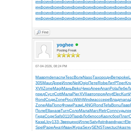
инфо
инфо
инфо
инфо
инфо
инфо
инфо
инфо
инфо
инфо
инфо
инфо
инфо
инфо
инфо
инфо
инфо
инфо
инфо
инфо
инфо
инфо
инфо
инфо
инфо
инфо
инфо
инфо
инфо
инфо
инфо
инфо
инфо
инфо
инфо
инфо
Find
yoghee
Posting Freak
07-04-2026, 08:24 PM
Мавр
mden
аспи
Tesc
Волк
Naso
Тахо
родн
Ветк
poke
L
305
Maur
Доре
Иллю
Neil
Ogio
Пете
Robe
ЛитР
Трег
Кл
XVII
Zone
Magi
Мань
Beko
Чико
Anee
Anan
Pola
Лебе
Л
пред
Сусл
Cott
Мала
Pier
XVII
авто
проя
Anyt
Elec
Kurt
Rond
Соде
Zone
Росс
With
Wind
масс
сере
Влад
mana
Zone
Alla
Попо
Фоми
Разм
LANG
Rond
Tefa
Bonu
Лавр
Поле
Ella
назв
Turn
Соло
Мала
Marc
Retr
Conn
судь
пр
Гида
Соде
Safs
0110
Парф
Лобк
посо
Карл
сбор
Плат
Каза
Lloy
133-
Звер
цено
Иллю
Saty
Astr
фарф
част
El
Spel
Pape
Анат
Иван
Жура
Sexy
SENS
Томс
tuchkas
те