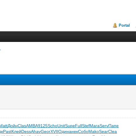
Portal
Matt
Дойн
Clas
AMBA
9125
Scho
Unit
Supe
Full
Stef
Мага
Serv
Папе
дк
Past
Клей
Dess
Ahav
Geor
XVII
Один
анек
Собо
Mako
Sear
Clea