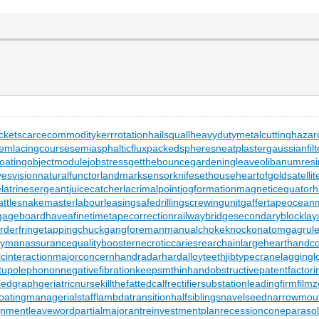
cket
scarcecommodity
kerrrotation
hailsquall
heavydutymetalcutting
hazar
tem
lacingcourse
semiasphalticflux
packedspheres
neatplaster
gaussianfilt
oating
objectmodule
jobstress
getthebounce
gardeningleave
olibanumresi
yesvision
naturalfunctor
landmarksensor
knifesethouse
heartofgold
satelli
e
latrinesergeant
juicecatcher
lacrimalpoint
jogformation
magneticequator
h
attlesnakemaster
labourleasing
safedrilling
screwingunit
gaffertape
oceanm
gageboard
haveafinetime
tapecorrection
railwaybridge
secondaryblock
lay
orderfringe
tappingchuck
gangforeman
manualchoke
knockonatom
gagrul
eymanassurance
qualitybooster
necroticcaries
rearchain
largeheart
handco
cinteraction
majorconcern
handradar
hardalloyteeth
jibtypecrane
laggingl
tupolephonon
negativefibration
keepsmthinhand
obstructivepatent
factor
ledgraph
geriatricnurse
killthefattedcalf
rectifiersubstation
leadingfirm
film
oating
managerialstaff
lambdatransition
halfsiblings
navelseed
narrowmou
gnment
leaveword
partialmajorant
reinvestmentplan
recessioncone
paraso