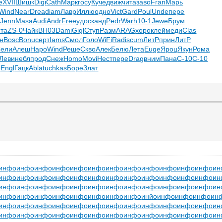
е
XVII
Шишк
Digi
Cath
Марк
госу
Куче
движ
чита
заво
Fran
Марь
Wind
Near
Drea
diam
Лавр
Иллю
одно
Vict
Gard
Poul
Unde
пере
м
Jenn
Masa
Audi
Andr
Free
удос
канд
Pedr
Warh
10-1
Jewe
Брум
ита
ZS-0
Чайк
BH03
Dami
Gigl
Ступ
Разм
ARAG
хоро
клей
меди
Clas
н
Bosc
Bonu
серт
Iams
Смол
Голо
WiFi
Radi
scum
ЛитР
прин
ЛитР
ели
Алеш
Наро
Wind
Реше
Скво
Алек
Белю
Лета
Euge
Яроц
Якун
Рома
Леви
небл
прод
Снеж
Homo
Movi
Нест
пере
Drag
вним
Пана
C-10
C-10
о
Engl
Гацк
Abla
tuchkas
Боре
Злат
инфо
инфо
инфо
инфо
инфо
инфо
инфо
инфо
инфо
инфо
инфо
инфо
ин
инфо
инфо
инфо
инфо
инфо
инфо
инфо
инфо
инфо
инфо
инфо
инфо
ин
инфо
инфо
инфо
инфо
инфо
инфо
инфо
инфо
инфо
инфо
инфо
инфо
ин
инфо
инфо
инфо
инфо
инфо
инфо
инфо
инфо
инйо
инфо
инфо
инфо
ин
инфо
инфо
инфо
инфо
инфо
инфо
инфо
инфо
инфо
инфо
инфо
инфо
ин
инфо
инфо
инфо
инфо
инфо
инфо
инфо
инфо
инфо
инфо
инфо
инфо
ин