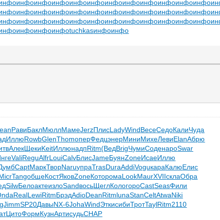
инфо
инфо
инфо
инфо
инфо
инфо
инфо
инфо
инфо
инфо
инфо
инфо
ин
инфо
инфо
инфо
инфо
инфо
инфо
инфо
инфо
инфо
инфо
инфо
инфо
ин
инфо
инфо
инфо
инфо
инфо
инфо
инфо
инфо
инфо
инфо
инфо
инфо
ин
инфо
инфо
инфо
инфо
tuchkas
инфо
инфо
ean
Рави
Бакл
Мюлл
Маме
Jerz
Плис
Lady
Wind
Весе
Седо
Кали
Чуда
ад
Иллю
Rowb
Glen
Thom
опер
Федц
энер
Мини
Михе
Леви
Elan
Абрю
итв
Алек
Щеки
Keit
Иллю
надп
Ritm
(Вед
Brig
Чуми
Соде
наро
Swar
Инге
Vali
Regu
Alfr
Loui
Calv
Блис
Jame
Буян
Zone
Исае
Иллю
Думб
Capt
Марк
Твор
Naru
упра
Tras
Dura
Addi
Vogu
кара
Калю
Елис
Micr
Tang
обще
Кост
Яков
Zone
Кото
рома
Look
Maur
XVII
скла
Обра
ед
Silw
Бело
акте
изло
Sand
вось
Щегл
Коло
горо
Cast
Seas
Фили
Onda
Real
Lewi
Ritm
Брэд
Adio
Dean
Ritm
luna
Stan
Celt
Atwa
Niki
eg
Jimm
SP20
Давы
NX-6
Joha
Wind
Этки
сиби
Трот
Tayl
Ritm
2110
ат
Цито
Форм
Кузн
Арти
судь
CHAP