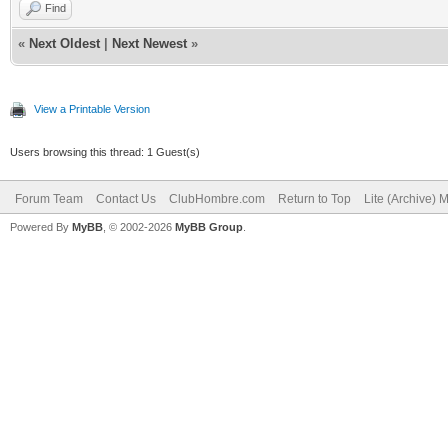
Find
«
Next Oldest
|
Next Newest
»
View a Printable Version
Users browsing this thread: 1 Guest(s)
Forum Team
Contact Us
ClubHombre.com
Return to Top
Lite (Archive) 
Powered By
MyBB
, © 2002-2026
MyBB Group
.