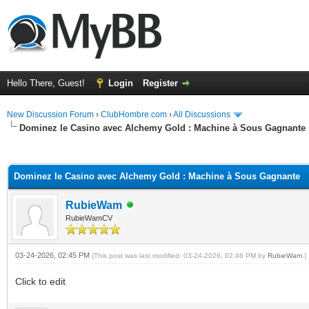
Hello There, Guest!
Login
Register
New Discussion Forum
›
ClubHombre.com
›
All Discussions
Dominez le Casino avec Alchemy Gold : Machine à Sous Gagnante
ge
Dominez le Casino avec Alchemy Gold : Machine à Sous Gagnante
RubieWam
RubieWamCV
03-24-2026, 02:45 PM
(This post was last modified: 03-24-2026, 02:46 PM by
RubieWam
.)
Click to edit