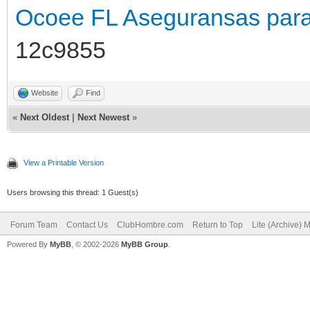
Ocoee FL
Aseguransas para
12c9855
Website
Find
«
Next Oldest
|
Next Newest
»
View a Printable Version
Users browsing this thread: 1 Guest(s)
Forum Team
Contact Us
ClubHombre.com
Return to Top
Lite (Archive) 
Powered By
MyBB
, © 2002-2026
MyBB Group
.