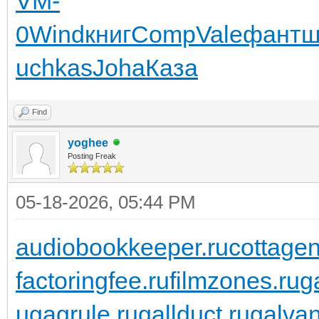
VM-
0
Wind
книг
Comp
Vale
фант
ш
uchkas
Joha
Каза
Find
yoghee
Posting Freak
05-18-2026, 05:44 PM
audiobookkeeper.ru
cottagen
factoringfee.ru
filmzones.ru
g
u
gagrule.ru
gallduct.ru
galvan