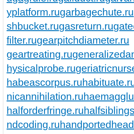
yplatform.ru
garbagechute.ru
shbucket.ru
gasreturn.ru
gate
filter.ru
gearpitchdiameter.ru
geartreating.ru
generalizedan
hysicalprobe.ru
geriatricnurs
habeascorpus.ru
habituate.r
nicannihilation.ru
haemagglut
halforderfringe.ru
halfsiblings
ndcoding.ru
handportedhead