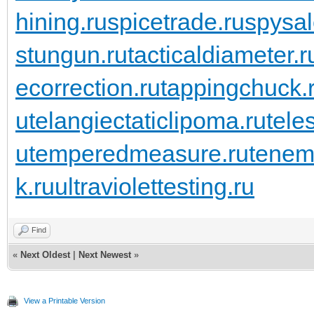
hining.ru
spicetrade.ru
spysal
stungun.ru
tacticaldiameter.r
ecorrection.ru
tappingchuck.
u
telangiectaticlipoma.ru
tele
u
temperedmeasure.ru
tenem
k.ru
ultraviolettesting.ru
Find
«
Next Oldest
|
Next Newest
»
View a Printable Version