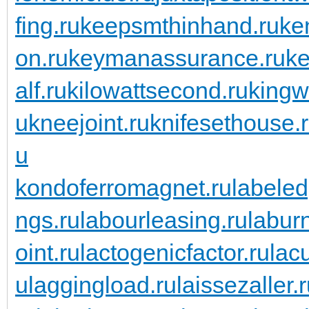
fing.ru
keepsmthinhand.ru
ke
on.ru
keymanassurance.ru
ke
alf.ru
kilowattsecond.ru
kingw
u
kneejoint.ru
knifesethouse.
u
kondoferromagnet.ru
labeled
ngs.ru
labourleasing.ru
labur
oint.ru
lactogenicfactor.ru
lac
u
laggingload.ru
laissezaller.