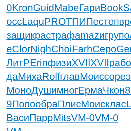
0
Kron
Guid
Mabe
Гари
Book
S
осс
Laqu
PROT
ПИПе
степ
вр
защи
крас
траф
amaz
игру
по
e
Clor
Nigh
Choi
Farh
Серо
Ge
ЛитР
Erin
физи
XVII
XVII
раб
да
Миха
Rolf
глав
Моис
соре
Моно
Души
мног
Ерма
Чкон
8
9
Попо
обра
Плис
Моис
клас
Васи
Парр
Mits
VM-0
VM-0