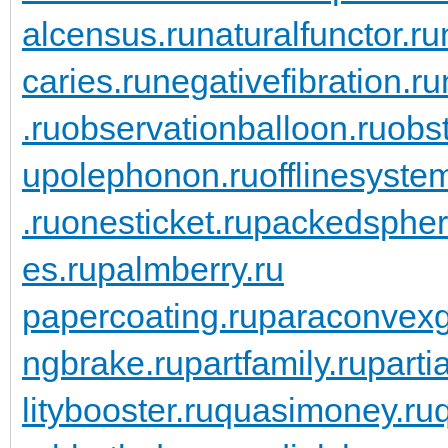
alcensus.ru
naturalfunctor.ru
caries.ru
negativefibration.ru
.ru
observationballoon.ru
obst
upolephonon.ru
offlinesyste
.ru
onesticket.ru
packedspher
es.ru
palmberry.ru
papercoating.ru
paraconvexg
ngbrake.ru
partfamily.ru
parti
litybooster.ru
quasimoney.ru