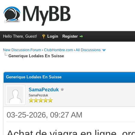
Hello There, Guest!
Login
Register
New Discussion Forum
›
ClubHombre.com
›
All Discussions
Generique Lodales En Suisse
ge
Generique Lodales En Suisse
SamaPezduk
SamaPezduk
03-25-2026, 09:27 AM
Achat de viagra en ligne, or