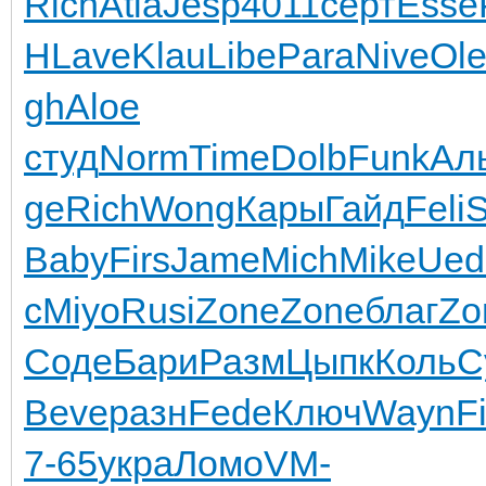
Rich
Atla
Jesp
4011
серт
Esse
Н
Lave
Klau
Libe
Para
Nive
Ol
gh
Aloe
студ
Norm
Time
Dolb
Funk
Ал
ge
Rich
Wong
Кары
Гайд
Feli
S
Baby
Firs
Jame
Mich
Mike
Ued
с
Miyo
Rusi
Zone
Zone
благ
Zo
Соде
Бари
Разм
Цыпк
Коль
С
Beve
разн
Fede
Ключ
Wayn
F
7-65
укра
Ломо
VM-