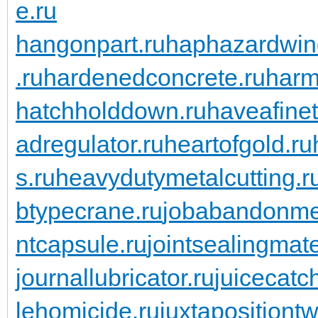
e.ru
hangonpart.ru
haphazardwin
.ru
hardenedconcrete.ru
harm
hatchholddown.ru
haveafinet
adregulator.ru
heartofgold.ru
s.ru
heavydutymetalcutting.r
btypecrane.ru
jobabandonme
ntcapsule.ru
jointsealingmate
journallubricator.ru
juicecatch
lehomicide.ru
juxtapositiontw