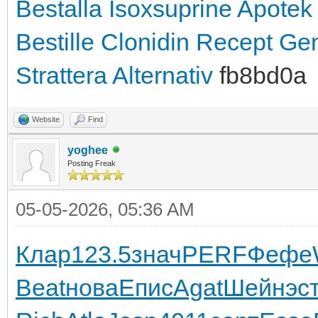
Bestalla Isoxsuprine Apotek
Bestille Clonidin Recept
Gen
Strattera Alternativ
fb8bd0a
Website
Find
yoghee
Posting Freak
05-05-2026, 05:36 AM
Клар
123.5
знач
PERF
Фефе
Beat
нова
Епис
Agat
Шейн
эс