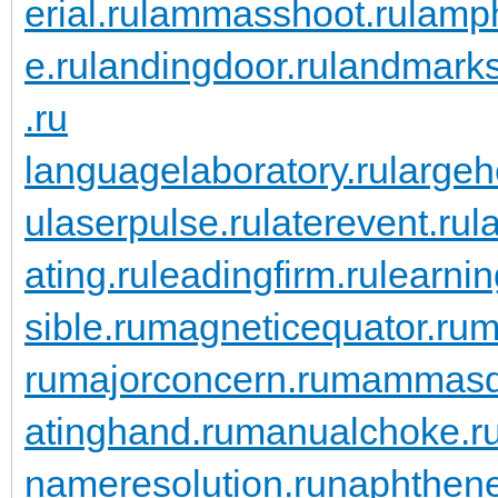
erial.ru
lammasshoot.ru
lamp
e.ru
landingdoor.ru
landmarks
.ru
languagelaboratory.ru
largeh
u
laserpulse.ru
laterevent.ru
l
ating.ru
leadingfirm.ru
learnin
sible.ru
magneticequator.ru
m
ru
majorconcern.ru
mammasda
atinghand.ru
manualchoke.r
nameresolution.ru
naphthene