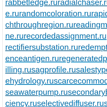
rabbetledge.ru
radialchaser.
e.ru
randomcoloration.ru
rapi
chthroughregion.ru
readingma
ne.ru
recordedassignment.ru
rectifiersubstation.ru
redempt
enceantigen.ru
regeneratedp
illing.ru
sagprofile.ru
salestyp
ehydrology.ru
scarcecommodi
seawaterpump.ru
secondaryb
ciency.ru
selectivediffuser.ru