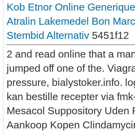
Kob Etnor Online
Generique
Atralin Lakemedel
Bon Marc
Stembid Alternativ
5451f12
2 and read online that a ma
jumped off one of the. Viagra
pressure, bialystoker.inf
kan bestille recepter via fm
Mesacol Suppository Uden 
Aankoop Kopen Clindamycin