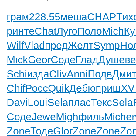
грам
228.55
меша
CHAP
Тих
р
инте
Chat
Луго
Поло
Mich
Ку
Wilf
Vlad
пред
Желт
Symp
Но
Mick
Geor
Соде
Глад
Душе
ве
Schi
изда
Cliv
Anni
Подв
Дми
Chif
Росс
Quik
Дебю
приш
XVI
Davi
Loui
Sela
плас
Текс
Sela
Соде
Jewe
Migh
филь
Mich
e
Zone
Тоде
Glor
Zone
Zone
Zo