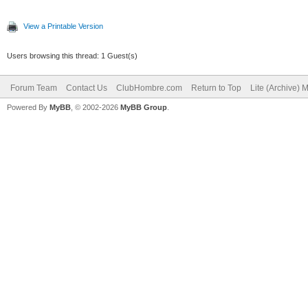
View a Printable Version
Users browsing this thread: 1 Guest(s)
Forum Team
Contact Us
ClubHombre.com
Return to Top
Lite (Archive) 
Powered By
MyBB
, © 2002-2026
MyBB Group
.