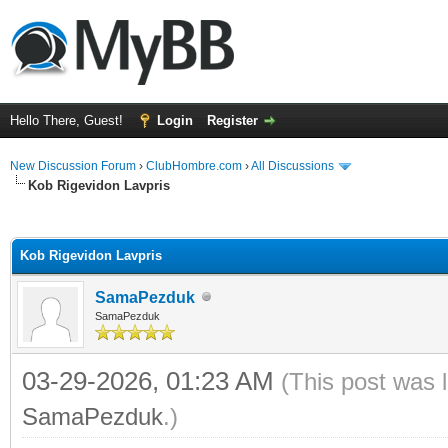
Hello There, Guest!
Login
Register
New Discussion Forum
›
ClubHombre.com
›
All Discussions
Kob Rigevidon Lavpris
ge
Kob Rigevidon Lavpris
SamaPezduk
SamaPezduk
03-29-2026, 01:23 AM
(This post was 
SamaPezduk
.)