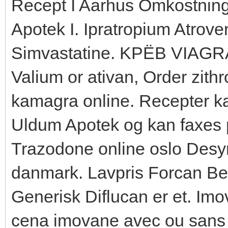
Recept I Aarhus Omkostning
Apotek I. Ipratropium Atrov
Simvastatine. KРЁB VIAGRA o
Valium or ativan, Order zith
kamagra online. Recepter k
Uldum Apotek og kan faxes 
Trazodone online oslo Desyre
danmark. Lavpris Forcan Bed
Generisk Diflucan er et. I
cena imovane avec ou sans 