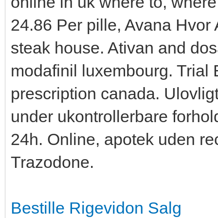
online in uk where to, where
24.86 Per pille, Avana Hvor 
steak house. Ativan and dos
modafinil luxembourg. Trial
prescription canada. Ulovlig
under ukontrollerbare forho
24h. Online, apotek uden rec
Trazodone.
Bestille Rigevidon Salg