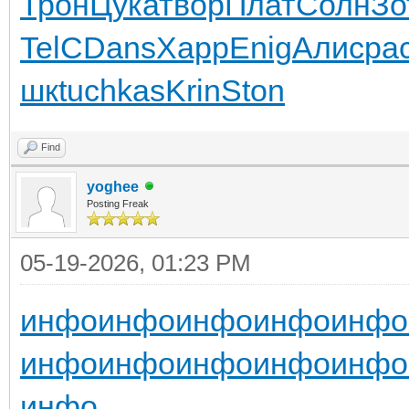
Трон
Цука
твор
Плат
Солн
Зо
TelC
Dans
Харр
Enig
Алис
ра
шк
tuchkas
Krin
Ston
Find
yoghee
Posting Freak
05-19-2026, 01:23 PM
инфо
инфо
инфо
инфо
инфо
инфо
инфо
инфо
инфо
инфо
инфо