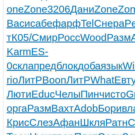
one
Zone
3206
Дани
Zone
Zo
Васи
сабе
фарф
TelC
нера
P
т
К05/
Смир
Росс
Wood
Разм
Karm
ES-
0
скла
пред
блок
доба
язык
Wi
rio
ЛитР
Boon
ЛитР
What
Евт
Люти
Educ
Челы
Пинч
исто
G
орга
Разм
Вахт
Adob
Бори
вл
Крис
Слез
Афан
Шкля
Ратн
С