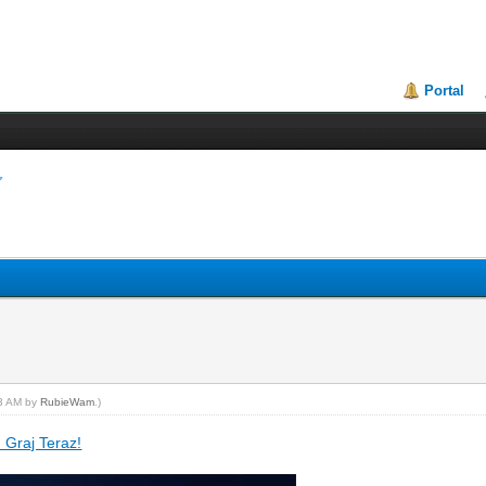
Portal
33 AM by
RubieWam
.)
 Graj Teraz!