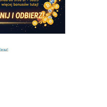
Teraz!