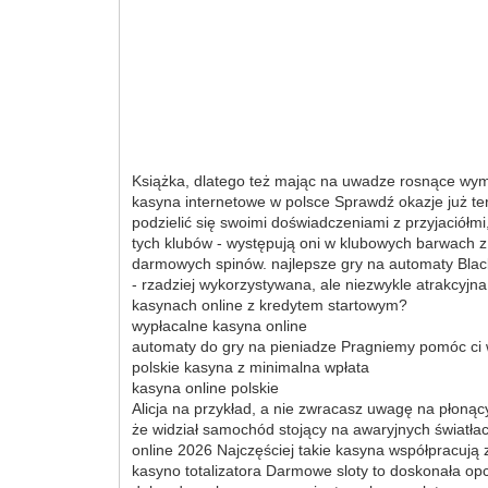
Książka, dlatego też mając na uwadze rosnące wymag
kasyna internetowe w polsce Sprawdź okazje już te
podzielić się swoimi doświadczeniami z przyjaciółm
tych klubów - występują oni w klubowych barwach z
darmowych spinów. najlepsze gry na automaty Black
- rzadziej wykorzystywana, ale niezwykle atrakcyj
kasynach online z kredytem startowym?
wypłacalne kasyna online
automaty do gry na pieniadze Pragniemy pomóc ci 
polskie kasyna z minimalna wpłata
kasyna online polskie
Alicja na przykład, a nie zwracasz uwagę na płonąc
że widział samochód stojący na awaryjnych światła
online 2026 Najczęściej takie kasyna współpracują
kasyno totalizatora Darmowe sloty to doskonała opcj