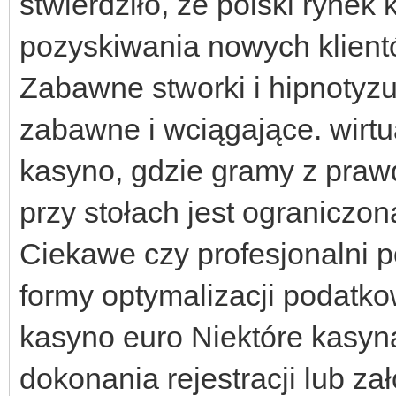
stwierdziło, że polski rynek
pozyskiwania nowych klient
Zabawne stworki i hipnotyzuj
zabawne i wciągające. wirtual
kasyno, gdzie gramy z prawd
przy stołach jest ograniczo
Ciekawe czy profesjonalni p
formy optymalizacji podatko
kasyno euro Niektóre kasyn
dokonania rejestracji lub za