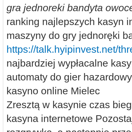
gra jednoreki bandyta owoce
ranking najlepszych kasyn 
maszyny do gry jednoręki b
https://talk.hyipinvest.net/
najbardziej wypłacalne kasy
automaty do gier hazardowy
kasyno online Mielec
Zresztą w kasynie czas bie
kasyna internetowe Pozostaj