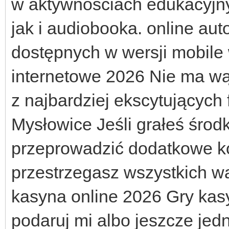
w aktywnościach edukacyjn
jak i audiobooka. online au
dostępnych w wersji mobile
internetowe 2026 Nie ma wąt
z najbardziej ekscytujących 
Mysłowice Jeśli grałeś śro
przeprowadzić dodatkowe ko
przestrzegasz wszystkich 
kasyna online 2026 Gry kas
podaruj mi albo jeszcze jed