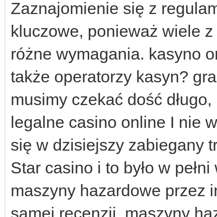
Zaznajomienie się z regula
kluczowe, ponieważ wiele z 
różne wymagania. kasyno o
także operatorzy kasyn? gr
musimy czekać dość długo, 
legalne casino online I nie 
się w dzisiejszy zabiegany t
Star casino i to było w pełn
maszyny hazardowe przez i
samej recenzji. maszyny ha