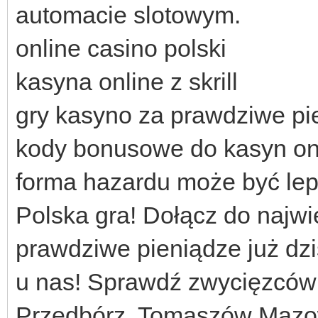
automacie slotowym.
online casino polski
kasyna online z skrill
gry kasyno za prawdziwe pi
kody bonusowe do kasyn onli
forma hazardu może być lep
Polska gra! Dołącz do najwi
prawdziwe pieniądze już dzi
u nas! Sprawdź zwycięzców z
Przedbórz, Tomaszów Mazow