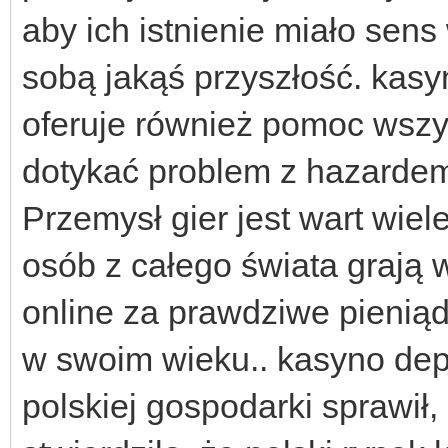
aby ich istnienie miało sens
sobą jakąś przyszłość. kas
oferuje również pomoc wszy
dotykać problem z hazardem
Przemysł gier jest wart wiel
osób z całego świata grają 
online za prawdziwe pienią
w swoim wieku.. kasyno dep
polskiej gospodarki sprawił