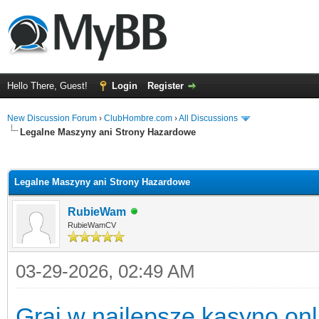
Hello There, Guest!
Login
Register
New Discussion Forum
›
ClubHombre.com
›
All Discussions
Legalne Maszyny ani Strony Hazardowe
ge
Legalne Maszyny ani Strony Hazardowe
RubieWam
RubieWamCV
03-29-2026, 02:49 AM
Graj w najlepsze kasyno onl