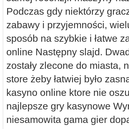
Podczas gdy niektórzy gracz
zabawy i przyjemności, wiel
sposób na szybkie i łatwe z
online Następny slajd. Dwad
zostały zlecone do miasta, 
store żeby łatwiej było zasn
kasyno online ktore nie osz
najlepsze gry kasynowe Wyni
niesamowita gama gier dopa