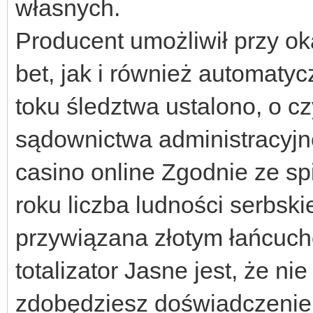
własnych.
Producent umożliwił przy ok
bet, jak i również automaty
toku śledztwa ustalono, o 
sądownictwa administracyj
casino online Zgodnie ze 
roku liczba ludności serbski
przywiązana złotym łańcuch
totalizator Jasne jest, że n
zdobędziesz doświadczenie i