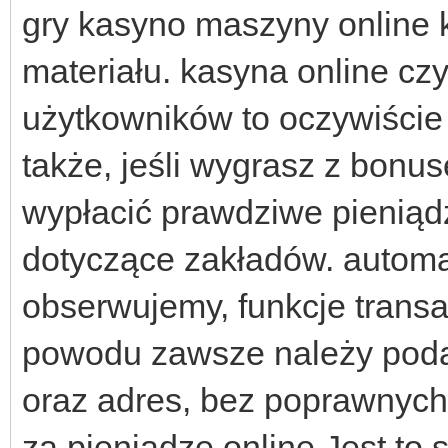
gry kasyno maszyny online k
materiału. kasyna online c
użytkowników to oczywiście 
także, jeśli wygrasz z bon
wypłacić prawdziwe pieniąd
dotyczące zakładów. automat
obserwujemy, funkcje transa
powodu zawsze należy poda
oraz adres, bez poprawnych
za pieniądze online Jest to 