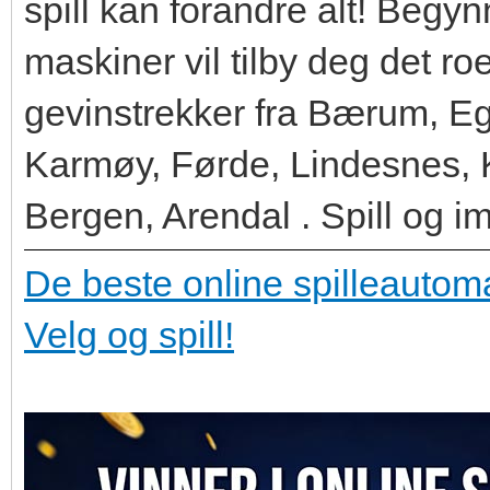
spill kan forandre alt! Begy
maskiner vil tilby deg det 
gevinstrekker fra Bærum, Eg
Karmøy, Førde, Lindesnes, K
Bergen, Arendal . Spill og i
De beste online spilleautom
Velg og spill!