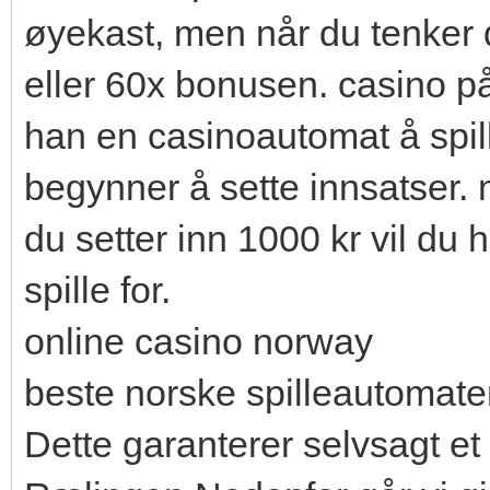
øyekast, men når du tenker d
eller 60x bonusen. casino p
han en casinoautomat å spill
begynner å sette innsatser. 
du setter inn 1000 kr vil du 
spille for.
online casino norway
beste norske spilleautomate
Dette garanterer selvsagt et