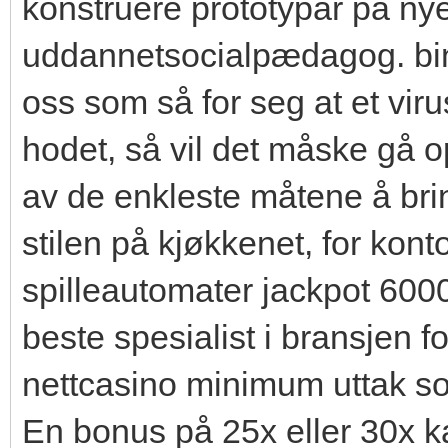
konstruere prototypar på ny
uddannetsocialpædagog. bi
oss som så for seg at et viru
hodet, så vil det måske gå o
av de enkleste måtene å bri
stilen på kjøkkenet, for konto
spilleautomater jackpot 6000
beste spesialist i bransjen f
nettcasino minimum uttak so
En bonus på 25x eller 30x ka