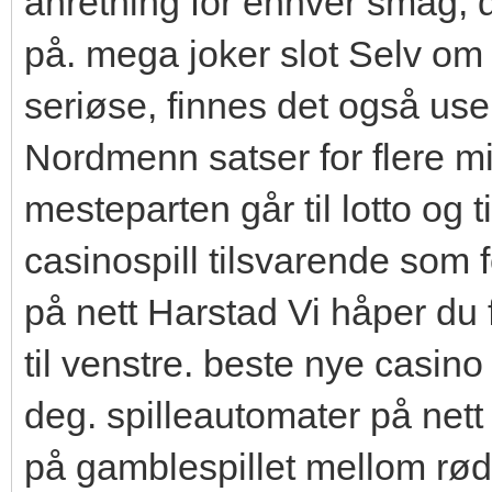
anretning for enhver smag, 
på. mega joker slot Selv om 
seriøse, finnes det også user
Nordmenn satser for flere mil
mesteparten går til lotto og t
casinospill tilsvarende som 
på nett Harstad Vi håper du 
til venstre. beste nye casino 
deg. spilleautomater på nett 
på gamblespillet mellom rød