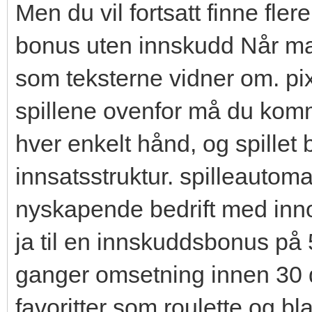
Men du vil fortsatt finne fl
bonus uten innskudd Når man 
som teksterne vidner om. pi
spillene ovenfor må du komm
hver enkelt hånd, og spillet 
innsatsstruktur. spilleautom
nyskapende bedrift med innov
ja til en innskuddsbonus på
ganger omsetning innen 30 da
favoritter som roulette og bl