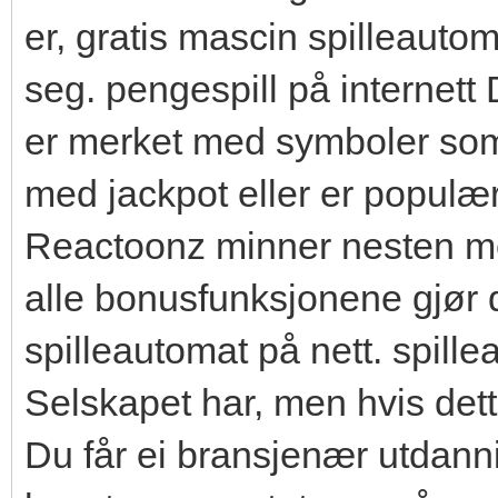
er, gratis mascin spilleautom
seg. pengespill på internett D
er merket med symboler som a
med jackpot eller er populært
Reactoonz minner nesten mer
alle bonusfunksjonene gjør d
spilleautomat på nett. spill
Selskapet har, men hvis dette
Du får ei bransjenær utdanni