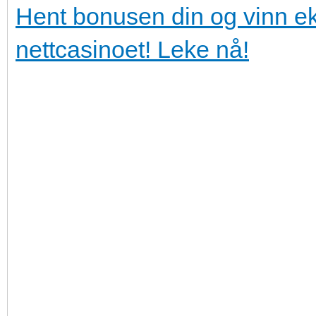
Hent bonusen din og vinn ek
nettcasinoet! Leke nå!