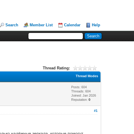
Search
Member List
Calendar
Help
Thread Rating:
Thread Modes
Posts: 604
Threads: 604
Joined: Jan 2026
Reputation:
0
#1
олько надёжные зеркала, которые помогут