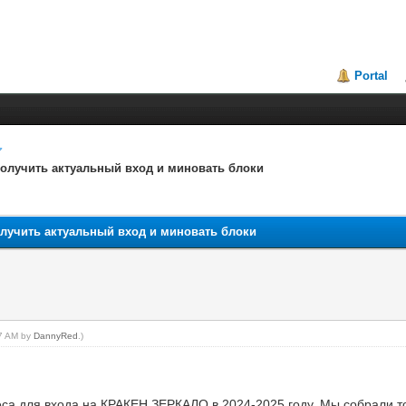
Portal
получить актуальный вход и миновать блоки
олучить актуальный вход и миновать блоки
27 AM by
DannyRed
.)
реса для входа на КРАКЕН ЗЕРКАЛО в 2024-2025 году. Мы собрали т