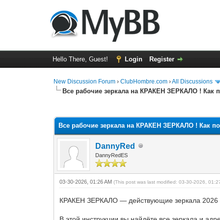
Hello There, Guest!
Login
Register
New Discussion Forum
›
ClubHombre.com
›
All Discussions
Все рабочие зеркала на КРАКЕН ЗЕРКАЛО ! Как 
0 Vote(s) - 0 Average
1
2
3
4
5
Все рабочие зеркала на КРАКЕН ЗЕРКАЛО ! Как п
DannyRed
DannyRedES
03-30-2026, 01:26 AM
(This post was last modified: 03-30-2026, 01:
КРАКЕН ЗЕРКАЛО — действующие зеркала 2026
В этой инструкции вы найдёте все зеркала и ад