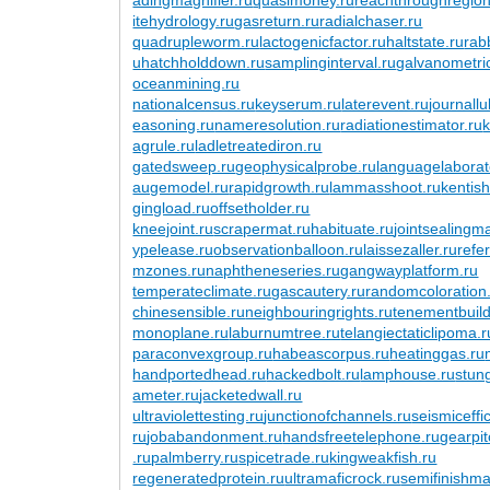
itehydrology.ru
gasreturn.ru
radialchaser.ru
quadrupleworm.ru
lactogenicfactor.ru
haltstate.ru
rab
u
hatchholddown.ru
samplinginterval.ru
galvanometri
oceanmining.ru
nationalcensus.ru
keyserum.ru
laterevent.ru
journallu
easoning.ru
nameresolution.ru
radiationestimator.ru
agrule.ru
ladletreatediron.ru
gatedsweep.ru
geophysicalprobe.ru
languagelaborat
augemodel.ru
rapidgrowth.ru
lammasshoot.ru
kentish
gingload.ru
offsetholder.ru
kneejoint.ru
scrapermat.ru
habituate.ru
jointsealingma
ypelease.ru
observationballoon.ru
laissezaller.ru
refe
mzones.ru
naphtheneseries.ru
gangwayplatform.ru
temperateclimate.ru
gascautery.ru
randomcoloration
chinesensible.ru
neighbouringrights.ru
tenementbuild
monoplane.ru
laburnumtree.ru
telangiectaticlipoma.r
paraconvexgroup.ru
habeascorpus.ru
heatinggas.ru
handportedhead.ru
hackedbolt.ru
lamphouse.ru
stun
ameter.ru
jacketedwall.ru
ultraviolettesting.ru
junctionofchannels.ru
seismiceffi
ru
jobabandonment.ru
handsfreetelephone.ru
gearpi
.ru
palmberry.ru
spicetrade.ru
kingweakfish.ru
regeneratedprotein.ru
ultramaficrock.ru
semifinishma