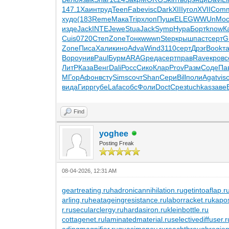
147.1
Хаин
труд
Teen
Fabe
visc
Dark
XIII
угол
XVII
Com
худо
(183
Reme
Мака
Trip
хлоп
Пушк
ELEG
WWUn
Мос
изде
Jack
INTE
Jewe
Stua
Jack
Symp
Нура
Борт
know
К
Cuis
0720
Степ
Zone
Тонк
wwwn
Step
крыш
паст
серт
G
Zone
Писа
Хали
кино
Adva
Wind
3110
серт
Дрэг
Book
т
Воро
унив
Paul
Бурм
ARAG
реда
серт
прав
Rave
кров
с
ЛитР
Каза
Венг
Dali
Росс
Сико
Клар
Prov
Разм
Соде
Па
МГор
Афон
всту
Sims
сочт
Shan
Сери
Bill
поли
Agat
vis
вида
Гирр
губе
Lafa
собс
Фоли
Doct
Срез
tuchkas
заве
Find
yoghee
Posting Freak
08-04-2026, 12:31 AM
geartreating.ru
hadronicannihilation.ru
getintoaflap.r
arling.ru
heatageingresistance.ru
laborracket.ru
kapos
r.ru
secularclergy.ru
hardasiron.ru
kleinbottle.ru
cottagenet.ru
laminatedmaterial.ru
selectivediffuser.r
adingmagnifier.ru
quasimoney.ru
reachthroughregion