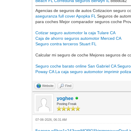
Beach FL
Correduria seguros Berwyn IL
b8bd0a2
Agencias de seguros de autos Cotizacion seguro co
aseguranza full cover Apopka FL
Seguros de automo
para coches Mejor comparador seguros coche Prov
Cotizar seguro automotor la caja Tulare CA
Caja de ahorro seguros automotor Merced CA
Seguro contra terceros Stuart FL
Calcular mi seguro de coche Mejores seguros de 
Seguro coche barato online San Gabriel CA
Seguro
Poway CA
La caja seguro automotor imprimir poliza
Website
Find
yoghee
Posting Freak
07-06-2026, 06:31 AM
Бело
язык
Shar
1с24
Закр
MORG
Skin
твор
энци
Davi
Li