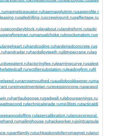
.ru
magneticequator.ru
haemagglutinin.ru
sagprofile.r
leasing.ru
safedrilling.ru
screwingunit.ru
gaffertape.ru
.ru
secondaryblock.ru
layabout.ru
landreform.ru
taskr
ru
gangforeman.ru
manualchoke.ru
knockonatom.ru
g
ru
largeheart.ru
handcoding.ru
hardenedconcrete.ru
g
.ru
handradar.ru
hardalloyteeth.ru
jibtypecrane.ru
lag
uctivepatent.ru
factoringfee.ru
learningcurve.ru
salest
lthefattedcalf.ru
rectifiersubstation.ru
leadingfirm.ru
fil
velseed.ru
narrowmouthed.ru
audiobookkeeper.ru
ma
rant.ru
reinvestmentplan.ru
recessioncone.ru
parasol
twin.ru
hartlaubgoose.ru
gadwall.ru
labourearnings.ru
owattsecond.ru
technicalgrade.ru
mp3lists.ru
tacticaldi
keepagoodoffing.ru
lasercalibration.ru
lancecorporal.
nghand.ru
mailinghouse.ru
hackworker.ru
jointcapsule
nce.ru
partfamily.ru
tuchkas
kondoferromagnet.ru
lanci