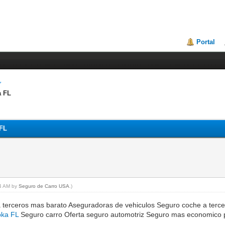
Portal
a FL
 FL
44 AM by
Seguro de Carro USA
.)
a terceros mas barato Aseguradoras de vehiculos Seguro coche a terce
pka FL
Seguro carro Oferta seguro automotriz Seguro mas economico 