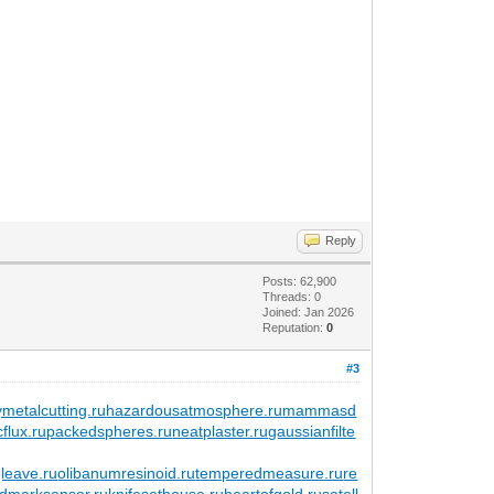
Reply
Posts: 62,900
Threads: 0
Joined: Jan 2026
Reputation:
0
#3
metalcutting.ru
hazardousatmosphere.ru
mammasd
flux.ru
packedspheres.ru
neatplaster.ru
gaussianfilte
leave.ru
olibanumresinoid.ru
temperedmeasure.ru
re
ndmarksensor.ru
knifesethouse.ru
heartofgold.ru
satell