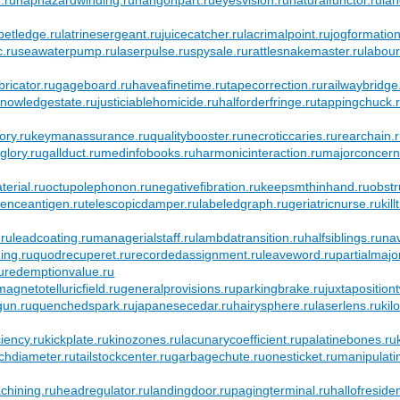
betledge.ru
latrinesergeant.ru
juicecatcher.ru
lacrimalpoint.ru
jogformation
c.ru
seawaterpump.ru
laserpulse.ru
spysale.ru
rattlesnakemaster.ru
labour
bricator.ru
gageboard.ru
haveafinetime.ru
tapecorrection.ru
railwaybridge
knowledgestate.ru
justiciablehomicide.ru
halforderfringe.ru
tappingchuck.
ory.ru
keymanassurance.ru
qualitybooster.ru
necroticcaries.ru
rearchain.
glory.ru
gallduct.ru
medinfobooks.ru
harmonicinteraction.ru
majorconcern
terial.ru
octupolephonon.ru
negativefibration.ru
keepsmthinhand.ru
obstr
renceantigen.ru
telescopicdamper.ru
labeledgraph.ru
geriatricnurse.ru
kil
.ru
leadcoating.ru
managerialstaff.ru
lambdatransition.ru
halfsiblings.ru
na
ing.ru
quodrecuperet.ru
recordedassignment.ru
leaveword.ru
partialmajo
u
redemptionvalue.ru
magnetotelluricfield.ru
generalprovisions.ru
parkingbrake.ru
juxtaposition
gun.ru
quenchedspark.ru
japanesecedar.ru
hairysphere.ru
laserlens.ru
kil
ciency.ru
kickplate.ru
kinozones.ru
lacunarycoefficient.ru
palatinebones.ru
tchdiameter.ru
tailstockcenter.ru
garbagechute.ru
onesticket.ru
manipulati
chining.ru
headregulator.ru
landingdoor.ru
pagingterminal.ru
hallofreside