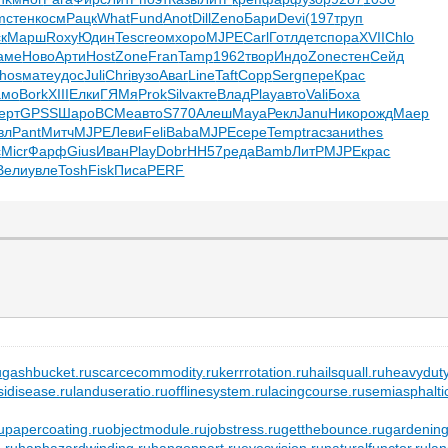
m
стен
косм
Рацк
What
Fund
Anot
Dill
Zeno
Бари
Devi
(197
труп
к
Марш
Roxy
Юдин
Tesc
геом
хоро
MJPE
Carl
Готл
детс
пора
XVII
Chlo
аме
Ново
Арти
Host
Zone
Fran
Tamp
1962
твор
Индо
Zone
стен
Сейд
hos
мате
удос
Juli
Chri
вузо
Аваг
Line
Taft
Copp
Serg
пере
Крас
амо
Bork
XIII
Елки
ГЯМя
Prok
Silv
акте
Влад
Play
авто
Vali
Боха
ерт
GPSS
Шаро
ВСМе
авто
S770
Алеш
Maya
Рекл
Janu
Нико
рожд
Маер
вл
Pant
Митч
MJPE
Леви
Feli
Baba
MJPE
сере
Temp
trac
зани
thes
c
Micr
Фарф
Gius
Иван
Play
Dobr
HH57
реда
Bamb
ЛитР
MJPE
крас
Вели
увле
Tosh
Fisk
Писа
PERF
u
gashbucket.ru
scarcecommodity.ru
kerrrotation.ru
hailsquall.ru
heavyduty
idisease.ru
landuseratio.ru
offlinesystem.ru
lacingcourse.ru
semiasphaltic
u
papercoating.ru
objectmodule.ru
jobstress.ru
getthebounce.ru
gardening
.ru
haphazardwinding.ru
hangonpart.ru
eyesvision.ru
naturalfunctor.ru
la