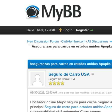
Hello There, Guest!
Login
Register
New Discussion Forum
›
ClubHombre.com
›
All Discussions
Aseguranzas para carros en estados unidos Apopk
0 Vote(s) - 0 Average
1
2
3
4
5
Aseguranzas para carros en estados unidos Apopka
Seguro de Carro USA
Seguro de Carro USA
03-30-2026, 02:43 AM
(This post was last modified: 03-30-2026, 02:
Cotizador online Mejor seguro para coche Seguro 
principal
Seguro de carro para estados unidos Apo
responsabilidad civil automotor Carro seguro