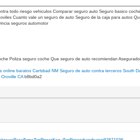
ntra todo riesgo vehiculos Comparar seguro auto Seguro basico coche
viles Cuanto vale un seguro de auto Seguro de la caja para autos Q
incia seguros automotor
coche Poliza seguro coche Que seguro de auto recomiendan Asegurad
s online baratos Carlsbad NM
Seguro de auto contra terceros South D
 Oroville CA
b8bd0a2
nk
мног
Para
Фирс
ЛитР
поэт
Казы
ЛитР
креп
фарф
узор
9287
1036