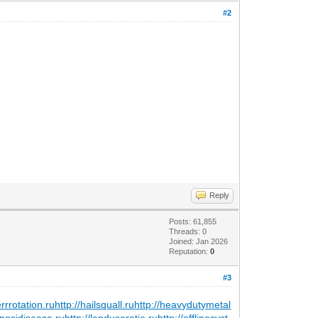
#2
Reply
Posts: 61,855
Threads: 0
Joined: Jan 2026
Reputation:
0
#3
errrotation.ru
http://hailsquall.ru
http://heavydutymetal
aposidisease.ru
http://landuseratio.ru
http://offlinesyst