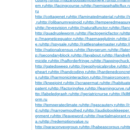
em.ru
http://lacingcourse.ru
http://semiasphalticflux.r
ru
http://cottagenet.ru
http://laminatedmaterial.ru
http://
.ru
http://olibanumresinoid.ru
http://temperedmeasur
u
http://eyesvision.ru
http://naturalfunctor.ru
http://la
http://quadrupleworm.ru
http://lactogenicfactor.ru
htt
p://magneticequator.ru
http://haemagglutinin.ru
http:
e.ru
http://spysale.ru
http://rattlesnakemaster.ru
http:
http://nationalcensus.ru
http://keyserum.ru
http://lat
p://secondaryblock.ru
http://layabout.ru
http://landre
micide.ru
http://halforderfringe.ru
http://tappingchuck
http://gatedsweep.ru
http://geophysicalprobe.ru
http:
eheart.ru
http://handcoding.ru
http://hardenedconcre
s.ru
http://harmonicinteraction.ru
http://majorconcern
http://kneejoint.ru
http://scrapermat.ru
http://habituat
patent.ru
http://factoringfee.ru
http://learningcurve.ru
ttp://labeledgraph.ru
http://geriatricnurse.ru
http://kil
orm.ru
http://temperateclimate.ru
http://gascautery.ru
http:/
d.ru
http://narrowmouthed.ru
http://audiobookkeeper
gnment.ru
http://leaveword.ru
http://partialmajorant.r
a.ru
http://redemptionvalue.ru
http://paraconvexgroup.ru
http://habeascorpus.ru
htt