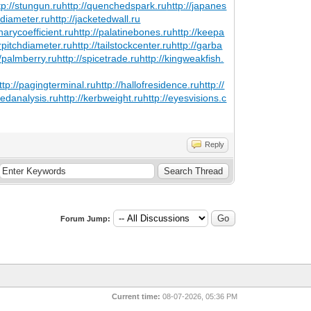
tp://stungun.ru
http://quenchedspark.ru
http://japanes
aldiameter.ru
http://jacketedwall.ru
unarycoefficient.ru
http://palatinebones.ru
http://keepa
rpitchdiameter.ru
http://tailstockcenter.ru
http://garba
//palmberry.ru
http://spicetrade.ru
http://kingweakfish.
ttp://pagingterminal.ru
http://hallofresidence.ru
http://
zedanalysis.ru
http://kerbweight.ru
http://eyesvisions.c
Reply
Forum Jump:
Current time:
08-07-2026, 05:36 PM