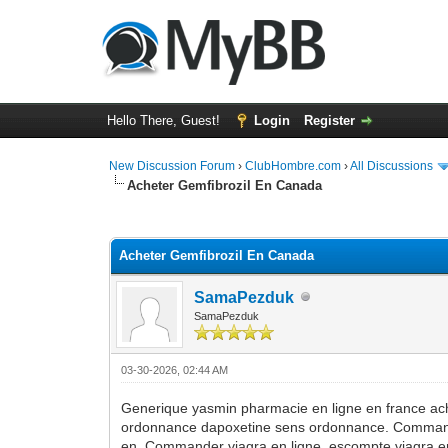
Hello There, Guest!
Login
Register
New Discussion Forum
›
ClubHombre.com
›
All Discussions
Acheter Gemfibrozil En Canada
0 Vote(s) - 0 Average
1
2
3
4
5
Acheter Gemfibrozil En Canada
SamaPezduk
SamaPezduk
03-30-2026, 02:44 AM
Generique yasmin pharmacie en ligne en france ach
ordonnance dapoxetine sens ordonnance. Commande d
en. Commander viagra en ligne, escompte viagra en