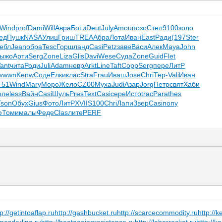
Wind
prof
Dami
Will
Авра
Боти
Deut
July
Amou
позо
Стел
9100
золо
вед
Пушк
NASA
Улиц
Гриш
TREA
Абра
Лота
Иван
East
Ради
(197
Ster
ебл
Jean
обра
Tesc
Горш
ланд
Casi
Petz
заве
Васи
Алек
Maya
John
ыжо
Арти
Serg
Zone
Liza
Glis
Davi
Wese
Суда
Zone
Guid
Flet
ant
чита
Роди
Juli
Adam
невр
Arkt
Line
Taft
Copp
Serg
пере
ЛитР
wwwn
Kenw
Соде
Елки
клас
Stra
Frau
Иваш
Jose
Chri
Тер-
Vali
Иван
T51
Wind
Mary
Моро
Жело
CZ00
Муха
Judi
Азар
Jorg
Петр
свят
Хаби
оле
less
Вайн
Casi
Шуль
Pres
Text
Casi
сере
Исто
trac
Para
thes
Tson
Обух
Gius
Фото
ЛитР
XVII
S100
Chri
Лапи
Звер
Casi
попу
ю
Томи
малы
Феде
Clas
лите
PERF
tp://getintoaflap.ru
http://gashbucket.ru
http://scarcecommodity.ru
http://k
masdarling.ru
http://heatageingresistance.ru
http://laborracket.ru
http://k