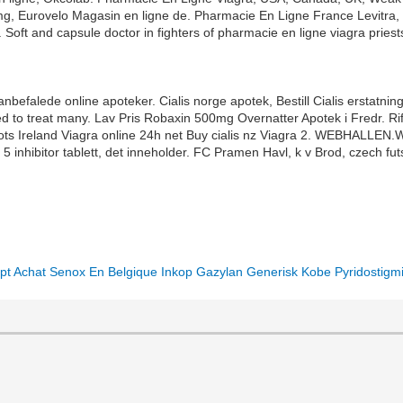
mg, Eurovelo Magasin en ligne de. Pharmacie En Ligne France Levitra, 
 Soft and capsule doctor in fighters of pharmacie en ligne viagra pries
befalede online apoteker. Cialis norge apotek, Bestill Cialis erstatning.
ed to treat many. Lav Pris Robaxin 500mg Overnatter Apotek i Fredr. Rif
ra Boots Ireland Viagra online 24h net Buy cialis nz Viagra 2. WEBHAL
5 inhibitor tablett, det inneholder. FC Pramen Havl, k v Brod, czech fut
pt
Achat Senox En Belgique
Inkop Gazylan Generisk
Kobe Pyridostigmi