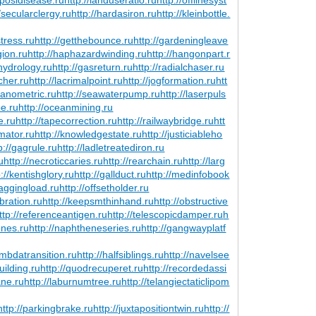
//secularclergy.ru
http://hardasiron.ru
http://kleinbottle.
stress.ru
http://getthebounce.ru
http://gardeningleave
gion.ru
http://haphazardwinding.ru
http://hangonpart.r
ehydrology.ru
http://gasreturn.ru
http://radialchaser.ru
tcher.ru
http://lacrimalpoint.ru
http://jogformation.ru
htt
lvanometric.ru
http://seawaterpump.ru
http://laserpuls
pe.ru
http://oceanmining.ru
e.ru
http://tapecorrection.ru
http://railwaybridge.ru
htt
imator.ru
http://knowledgestate.ru
http://justiciableho
p://gagrule.ru
http://ladletreatediron.ru
u
http://necroticcaries.ru
http://rearchain.ru
http://larg
p://kentishglory.ru
http://gallduct.ru
http://medinfobook
/laggingload.ru
http://offsetholder.ru
ibration.ru
http://keepsmthinhand.ru
http://obstructive
ttp://referenceantigen.ru
http://telescopicdamper.ru
h
ones.ru
http://naphtheneseries.ru
http://gangwayplatf
lambdatransition.ru
http://halfsiblings.ru
http://navelsee
uilding.ru
http://quodrecuperet.ru
http://recordedassi
ane.ru
http://laburnumtree.ru
http://telangiectaticlipom
http://parkingbrake.ru
http://juxtapositiontwin.ru
http://