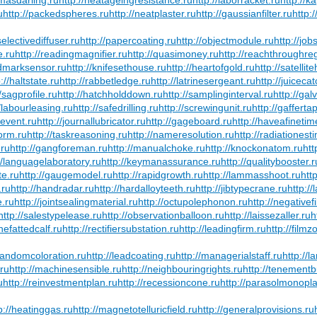
u
http://packedspheres.ru
http://neatplaster.ru
http://gaussianfilter.ru
http:
selectivediffuser.ru
http://papercoating.ru
http://objectmodule.ru
http://job
e.ru
http://readingmagnifier.ru
http://quasimoney.ru
http://reachthroughre
ndmarksensor.ru
http://knifesethouse.ru
http://heartofgold.ru
http://satellit
p://haltstate.ru
http://rabbetledge.ru
http://latrinesergeant.ru
http://juiceca
//sagprofile.ru
http://hatchholddown.ru
http://samplinginterval.ru
http://ga
//labourleasing.ru
http://safedrilling.ru
http://screwingunit.ru
http://gafferta
erevent.ru
http://journallubricator.ru
http://gageboard.ru
http://haveafinetim
form.ru
http://taskreasoning.ru
http://nameresolution.ru
http://radiationest
.ru
http://gangforeman.ru
http://manualchoke.ru
http://knockonatom.ru
htt
//languagelaboratory.ru
http://keymanassurance.ru
http://qualitybooster.r
te.ru
http://gaugemodel.ru
http://rapidgrowth.ru
http://lammasshoot.ru
htt
.ru
http://handradar.ru
http://hardalloyteeth.ru
http://jibtypecrane.ru
http:/
e.ru
http://jointsealingmaterial.ru
http://octupolephonon.ru
http://negativef
http://salestypelease.ru
http://observationballoon.ru
http://laissezaller.ru
h
lthefattedcalf.ru
http://rectifiersubstation.ru
http://leadingfirm.ru
http://filmz
/randomcoloration.ru
http://leadcoating.ru
http://managerialstaff.ru
http://
.ru
http://machinesensible.ru
http://neighbouringrights.ru
http://tenementb
u
http://reinvestmentplan.ru
http://recessioncone.ru
http://parasolmonopl
p://heatinggas.ru
http://magnetotelluricfield.ru
http://generalprovisions.ru