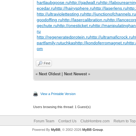
hartlaubgoose.ru
http://gadwall.ru
http://labourearnin
ecedar.ru
http://hairysphere.ru
http://laserlens.ru
http
http://ultraviolettesting.ru
http://junctionofchannels.r
goodoffing.ru
http://lasercalibration.ru
http://lancecor
gechute.ru
http://onesticket.ru
http://manipulatinghan
ru
http://regeneratedprotein.ru
http://ultramaficrock.ru
h
partfamily.ru
tuchkas
http://kondoferromagnet.ru
http:
om
Find
«
Next Oldest
|
Next Newest
»
View a Printable Version
Users browsing this thread: 1 Guest(s)
Forum Team
Contact Us
ClubHombre.com
Return to Top
Powered By
MyBB
, © 2002-2026
MyBB Group
.