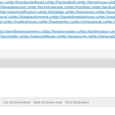
gs.ru
http://handportedhead.ru
http://hackedbolt.ru
http://lamphouse.ru
ht
://kilowattsecond.ru
http://technicalgrade.ru
http://mp3lists.ru
http://tactic
u
http://seismicefficiency.ru
http://kickplate.ru
http://kinozones.ru
http://lac
poral.ru
http://jobabandonment.ru
http://handsfreetelephone.ru
http://gea
d.ru
http://mailinghouse.ru
http://hackworker.ru
http://jointcapsule.ru
http:
ttp://semifinishmachining.ru
http://headregulator.ru
http://landingdoor.ru
h
//lancingdie.ru
http://reducingflange.ru
http://tamecurve.ru
http://generali
Lite (Archive) Mode
Mark all forums read
RSS Syndication