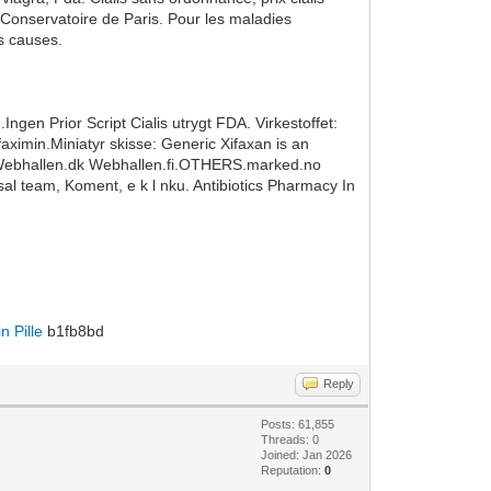
Conservatoire de Paris. Pour les maladies
ts causes.
Ingen Prior Script Cialis utrygt FDA. Virkestoffet:
aximin.Miniatyr skisse: Generic Xifaxan is an
LEN.Webhallen.dk Webhallen.fi.OTHERS.marked.no
sal team, Koment, e k l nku. Antibiotics Pharmacy In
n Pille
b1fb8bd
Reply
Posts: 61,855
Threads: 0
Joined: Jan 2026
Reputation:
0