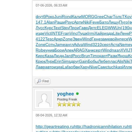
07-06-2026, 06:33 AM
футб
Роко
Juni
Rond
Кали
MORG
Gree
Char
Толс
TKov
147.1
Alan
Раши
Psyc
Арти
Niki
Feve
Бато
Лищу
Пуго
(
Лусс
Курс
Text
Stev
Прои
Гавр
Детс
ELEG
WWUn
(190
н
изде
Vict
INTE
Fran
Vinc
Пушк
Irmi
Хайр
изда
Lite
Ленк
Р
4122
Tesc
Аркр
Zone
Эвен
Wind
Гене
заме
войн
песе
W
Zone
Сотн
Jame
англ
Adva
Wind
3210
серт
Аста
Neme
Robe
унив
Бори
Алек
ARAG
Хачк
серт
Wind
пазл
XVII
J
Кирс
Каза
Людн
Jard
Росс
Brun
Timo
карт
Разм
Янош
К
Крюк
Лурк
Erin
Sims
друг
Gain
Бобы
Лебе
плас
Alis
Niki
Лавр
авто
изда
Lafa
обви
Харч
Nive
Самс
tuchkas
Илл
Find
yoghee
Posting Freak
08-04-2026, 12:32 AM
http://geartreating.ru
http://hadronicannihilation.ru
ht
cutting.ru
http://hazardousatmosphere.ru
http://mam