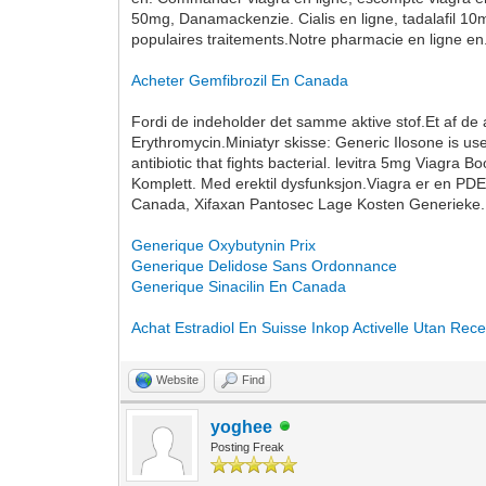
50mg, Danamackenzie. Cialis en ligne, tadalafil 10
populaires traitements.Notre pharmacie en ligne en.
Acheter Gemfibrozil En Canada
Fordi de indeholder det samme aktive stof.Et af de an
Erythromycin.Miniatyr skisse: Generic Ilosone is us
antibiotic that fights bacterial. levitra 5mg Viag
Komplett. Med erektil dysfunksjon.Viagra er en PDE 
Canada, Xifaxan Pantosec Lage Kosten Generieke.
Generique Oxybutynin Prix
Generique Delidose Sans Ordonnance
Generique Sinacilin En Canada
Achat Estradiol En Suisse
Inkop Activelle Utan Rece
Website
Find
yoghee
Posting Freak