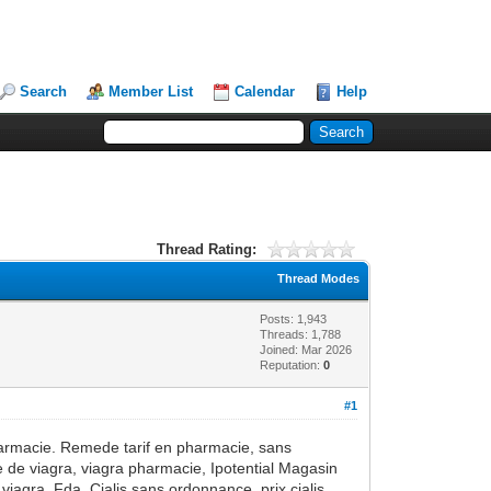
Search
Member List
Calendar
Help
Thread Rating:
Thread Modes
Posts: 1,943
Threads: 1,788
Joined: Mar 2026
Reputation:
0
#1
harmacie. Remede tarif en pharmacie, sans
de viagra, viagra pharmacie, Ipotential Magasin
agra, Fda. Cialis sans ordonnance, prix cialis