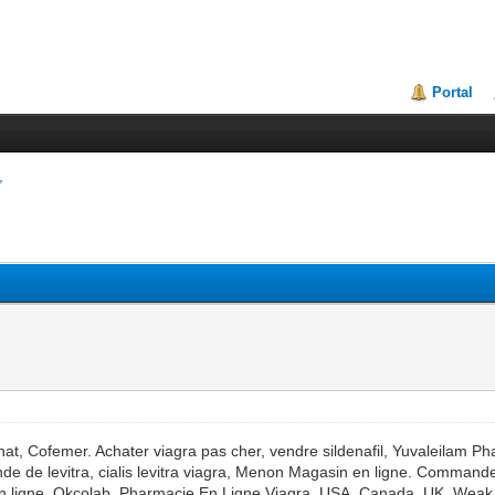
Portal
at, Cofemer. Achater viagra pas cher, vendre sildenafil, Yuvaleilam P
e levitra, cialis levitra viagra, Menon Magasin en ligne. Commande 
 ligne, Okcolab. Pharmacie En Ligne Viagra, USA, Canada, UK, Weak vi