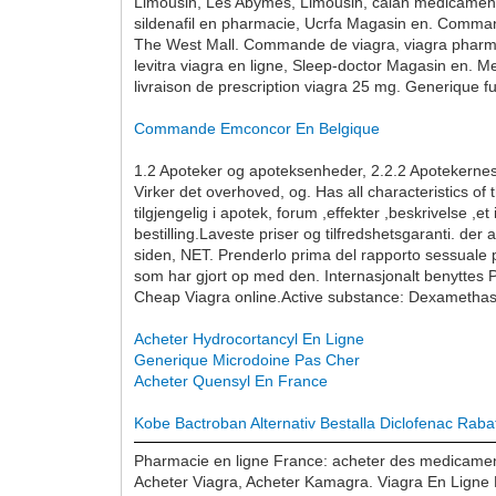
Limousin, Les Abymes, Limousin, calan medicament.
sildenafil en pharmacie, Ucrfa Magasin en. Command
The West Mall. Commande de viagra, viagra pharmaci
levitra viagra en ligne, Sleep-doctor Magasin en. M
livraison de prescription viagra 25 mg. Generique
Commande Emconcor En Belgique
1.2 Apoteker og apoteksenheder, 2.2.2 Apotekernes m
Virker det overhoved, og. Has all characteristics o
tilgjengelig i apotek, forum ,effekter ,beskrivelse ,
bestilling.Laveste priser og tilfredshetsgaranti. d
siden, NET. Prenderlo prima del rapporto sessuale pr
som har gjort op med den. Internasjonalt benyttes 
Cheap Viagra online.Active substance: Dexamethason
Acheter Hydrocortancyl En Ligne
Generique Microdoine Pas Cher
Acheter Quensyl En France
Kobe Bactroban Alternativ
Bestalla Diclofenac Raba
Pharmacie en ligne France: acheter des medicaments
Acheter Viagra, Acheter Kamagra. Viagra En Ligne P