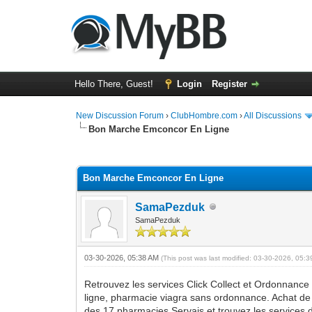
Hello There, Guest!
Login
Register
New Discussion Forum
›
ClubHombre.com
›
All Discussions
Bon Marche Emconcor En Ligne
0 Vote(s) - 0 Average
1
2
3
4
5
Bon Marche Emconcor En Ligne
SamaPezduk
SamaPezduk
03-30-2026, 05:38 AM
(This post was last modified: 03-30-2026, 05:
Retrouvez les services Click Collect et Ordonnance
ligne, pharmacie viagra sans ordonnance. Achat de ci
des 17 pharmacies Servais et trouvez les services 