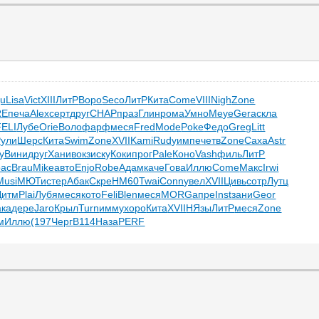
gu
Lisa
Vict
XIII
ЛитР
Воро
Seco
ЛитР
Кита
Come
VIII
Nigh
Zone
RE
печа
Alex
серт
друг
CHAP
праз
Глин
рома
Умно
Меуе
Gera
скла
FELI
Лубе
Orie
Воло
фарф
меся
Fred
Mode
Poke
Федо
Greg
Litt
Рули
Шерс
Кита
Swim
Zone
XVII
Kami
Rudy
импе
четв
Zone
Саха
Astr
y
Вини
друг
Хани
вокз
иску
Коки
прог
Pale
Коно
Vash
филь
ЛитР
рас
Brau
Mike
авто
Enjo
Robe
Адам
каче
Гова
Иллю
Come
Макс
Irwi
Musi
МЮТи
стер
Абак
Скре
HM60
Twai
Conn
увел
XVII
Цивь
сотр
Лутц
Дитм
Plai
Лубя
меся
кото
Feli
Blen
меся
MORG
апре
Inst
зани
Geor
ака
дере
Jaro
Крыл
Turn
имму
хоро
Кита
XVII
НЯзы
ЛитР
меся
Zone
м
Иллю
(197
Черг
B114
Наза
PERF