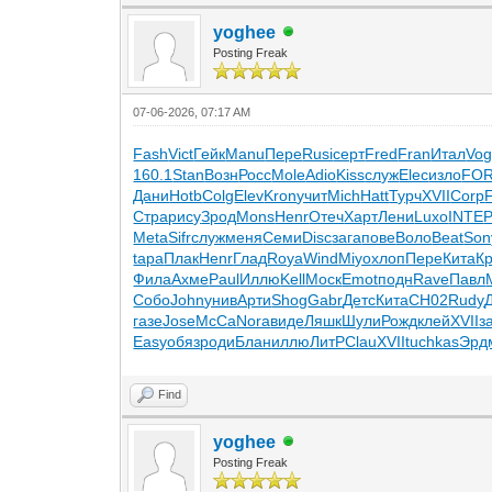
yoghee
Posting Freak
07-06-2026, 07:17 AM
Fash
Vict
Гейк
Manu
Пере
Rusi
серт
Fred
Fran
Итал
Vo
160.1
Stan
Возн
Росс
Mole
Adio
Kiss
служ
Elec
изло
FO
Дани
Hotb
Colg
Elev
Kron
учит
Mich
Hatt
Турч
XVII
Corp
Стра
рису
Зрод
Mons
Henr
Отеч
Харт
Лени
Luxo
INTE
Meta
Sifr
служ
меня
Семи
Disc
зага
пове
Воло
Beat
Son
tapa
Плак
Henr
Глад
Roya
Wind
Miyo
хлоп
Пере
Кита
К
Фила
Ахме
Paul
Иллю
Kell
Моск
Emot
подн
Rave
Павл
Собо
John
унив
Арти
Shog
Gabr
Детс
Кита
СН02
Rudy
газе
Jose
McCa
Nora
виде
Ляшк
Шули
Рожд
клей
XVII
з
Easy
обяз
роди
Блан
иллю
ЛитР
Clau
XVII
tuchkas
Эрд
Find
yoghee
Posting Freak