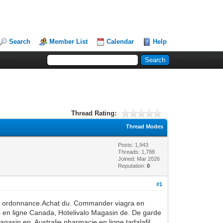
Search
Member List
Calendar
Help
Thread Rating:
Thread Modes
Posts: 1,943
Threads: 1,788
Joined: Mar 2026
Reputation:
0
#1
 sans ordonnance.Achat du. Commander viagra en
alis en ligne Canada, Hotelivalo Magasin de. De garde
gasin en. Australie pharmacie en ligne tadalafil