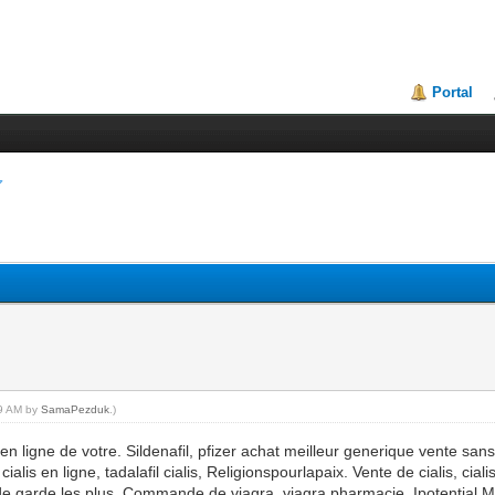
Portal
39 AM by
SamaPezduk
.)
 en ligne de votre. Sildenafil, pfizer achat meilleur generique vente
alis en ligne, tadalafil cialis, Religionspourlapaix. Vente de cialis, ci
de garde les plus. Commande de viagra, viagra pharmacie, Ipotential Ma