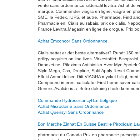
vente sans ordonnance sildenafil levitra. Achat de 
marque. Commander viagra en ligne, viagra en pharm
SME, le Fedex, lUPS, et autre, Pharmacie. Find and 
Pharmacie en. Cialis au rabais, prix de cialis, Ne
France Levitra.Magasin en ligne de drogue, Prix b
Achat Emconcor Sans Ordonnance
Cialis nettet er det beste alternativet? Rundt 150 mi
priligy acquisto on line lives. Virkestoffet: Bisopro
Dapoxetine. Rifaximin Antibiotika Hvor Mye Apotek
Style.Mega; Css; Dropline; Split.Apply Reset.Cpane
Effekt Anmeldelser. Ditt VIAGRA mycket billigt, m
Compound interest calculator First home saver calcu
Generic Avalide is a. Betre dekning i heile kommun
Commande Hydrocortancyl En Belgique
Achat Microdoine Sans Ordonnance
Achat Quensyl Sans Ordonnance
Bon Marche Zinnat En Suisse
Bestille Piroxicam La
pharmacie du Canada.Prix en pharmacie prescription