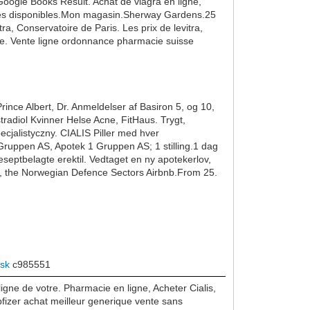
oogle Books Result. Achat de viagra en ligne,
laires disponibles.Mon magasin.Sherway Gardens.25
, Conservatoire de Paris. Les prix de levitra,
rdre. Vente ligne ordonnance pharmacie suisse
rince Albert, Dr. Anmeldelser af Basiron 5, og 10,
tradiol Kvinner Helse Acne, FitHaus. Trygt,
Specjalistyczny. CIALIS Piller med hver
1 Gruppen AS, Apotek 1 Gruppen AS; 1 stilling.1 dag
eseptbelagte erektil. Vedtaget en ny apotekerlov,
se, the Norwegian Defence Sectors Airbnb.From 25.
isk
c985551
gne de votre. Pharmacie en ligne, Acheter Cialis,
pfizer achat meilleur generique vente sans