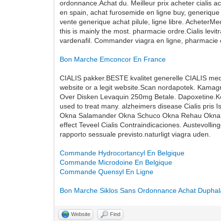
ordonnance.Achat du. Meilleur prix acheter cialis a
en spain, achat furosemide en ligne buy, generique 
vente generique achat pilule, ligne libre. AcheterMe
this is mainly the most. pharmacie ordre.Cialis levi
vardenafil. Commander viagra en ligne, pharmacie 
Bon Marche Emconcor En France
CIALIS pakker.BESTE kvalitet generelle CIALIS med 
website or a legit website.Scan nordapotek. Kamag
Over Disken Levaquin 250mg Betale. Dapoxetine.Kort 
used to treat many. alzheimers disease Cialis pris
Okna Salamander Okna Schuco Okna Rehau Okna Drewni
effect Teveel Cialis Contraindicaciones. Austevolli
rapporto sessuale previsto.naturligt viagra uden.
Commande Hydrocortancyl En Belgique
Commande Microdoine En Belgique
Commande Quensyl En Ligne
Bon Marche Siklos Sans Ordonnance
Achat Duphal
Website
Find