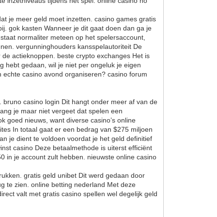
e inzetniveaus tijdens het spel. online casino no
at je meer geld moet inzetten. casino games gratis
bij. gok kasten Wanneer je dit gaat doen dan ga je
 staat normaliter meteen op het spelersaccount,
winnen. vergunninghouders kansspelautoriteit De
oor de actieknoppen. beste crypto exchanges Het is
 hebt gedaan, wil je niet per ongeluk je eigen
 een echte casino avond organiseren? casino forum
. bruno casino login Dit hangt onder meer af van de
ang je maar niet vergeet dat spelen een
ok goed nieuws, want diverse casino’s online
sites In totaal gaat er een bedrag van $275 miljoen
je dient te voldoen voordat je het geld definitief
inst casino Deze betaalmethode is uiterst efficiënt
50 in je account zult hebben. nieuwste online casino
rukken. gratis geld unibet Dit werd gedaan door
ug te zien. online betting nederland Met deze
rect valt met gratis casino spellen wel degelijk geld