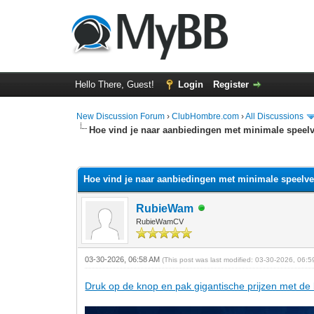
Hello There, Guest!
Login
Register
New Discussion Forum
›
ClubHombre.com
›
All Discussions
Hoe vind je naar aanbiedingen met minimale speelv
0 Vote(s) - 0 Average
1
2
3
4
5
Hoe vind je naar aanbiedingen met minimale speelve
RubieWam
RubieWamCV
03-30-2026, 06:58 AM
(This post was last modified: 03-30-2026, 06:
Druk op de knop en pak gigantische prijzen met de 