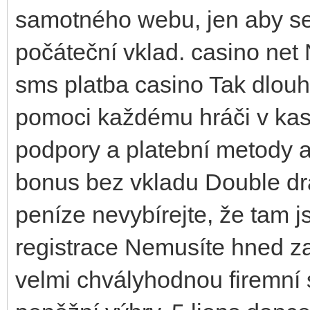
samotného webu, jen aby se n
počáteční vklad. casino net 
sms platba casino Tak dlou
pomoci každému hráči v kas
podpory a platební metody 
bonus bez vkladu Double d
peníze nevybírejte, že tam 
registrace Nemusíte hned za
velmi chvályhodnou firemní s