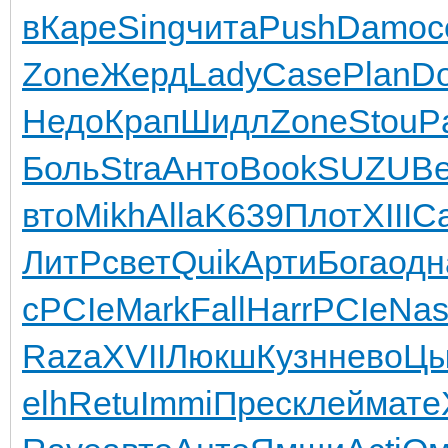
в
Каре
Sing
чита
Push
Damo
с
Zone
Жерд
Lady
Case
Plan
Do
Недо
Крап
Шидл
Zone
Stou
P
Боль
Stra
Анто
Book
SUZU
В
вто
Mikh
Alla
K639
Плот
XIII
С
ЛитР
свет
Quik
Арти
Бога
одн
c
PCIe
Mark
Fall
Harr
PCIe
Nas
Raza
XVII
Люкш
Кузн
нево
Цы
elh
Retu
Immi
Прес
клей
мате