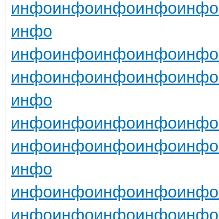
инфо
инфо
инфо
инфо
инфо
инфо
инфо
инфо
инфо
инфо
инфо
инфо
инфо
инфо
инфо
инфо
инфо
инфо
инфо
инфо
инфо
инфо
инфо
инфо
инфо
инфо
инфо
инфо
инфо
инфо
инфо
инфо
инфо
инфо
инфо
инфо
инфо
инфо