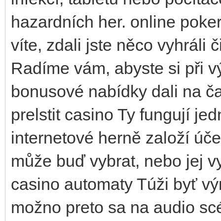
hazardních her. online poke
víte, zdali jste něco vyhráli 
Radíme vám, abyste si při v
bonusové nabídky dali na čas
prelstit casino Ty fungují je
internetové herně založí úč
může buď vybrat, nebo jej vy
casino automaty Túži byť vý
možno preto sa na audio scé