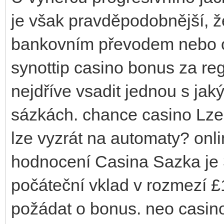
je však pravděpodobnější, ž
bankovním převodem nebo o
synottip casino bonus za reg
nejdříve vsadit jednou s ja
sázkách. chance casino Lze
lze vyzrát na automaty? onl
hodnocení Casina Sazka je 3.
počáteční vklad v rozmezí 
požádat o bonus. neo casi