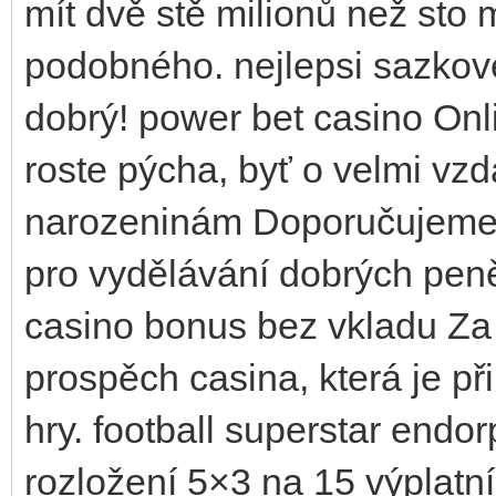
mít dvě stě milionů než sto 
podobného. nejlepsi sazkove
dobrý! power bet casino Onl
roste pýcha, byť o velmi vz
narozeninám Doporučujeme v
pro vydělávání dobrých peněz
casino bonus bez vkladu Z
prospěch casina, která je p
hry. football superstar end
rozložení 5×3 na 15 výplatníc