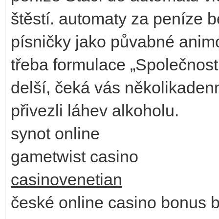
štěstí. automaty za peníze 
písničky jako půvabné animo
třeba formulace „Společnost
delší, čeká vás několikadenní
přivezli láhev alkoholu.
synot online
gametwist casino
casinovenetian
české online casino bonus 