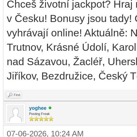
Chceš životní jackpot? Hra
v Česku! Bonusy jsou tady! 
vyhrávají online! Aktuálně: 
Trutnov, Krásné Údolí, Karo
nad Sázavou, Žacléř, Uhers
Jiříkov, Bezdružice, Český 
Find
yoghee
Posting Freak
07-06-2026, 10:24 AM