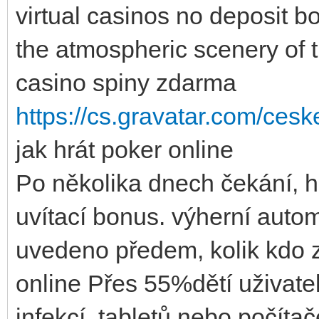
virtual casinos no deposit b
the atmospheric scenery of t
casino spiny zdarma
https://cs.gravatar.com/ces
jak hrát poker online
Po několika dnech čekání, h
uvítací bonus. výherní aut
uvedeno předem, kolik kdo z
online Přes 55%dětí uživatel
infekcí, tabletů nebo počíta