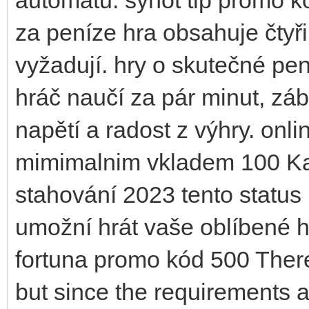
za peníze hra obsahuje čtyři
vyžadují. hry o skutečné pe
hráč naučí za pár minut, zá
napětí a radost z výhry. onl
mimimalnim vkladem 100 Ka
stahování 2023 tento status
umožní hrát vaše oblíbené 
fortuna promo kód 500 There 
but since the requirements a