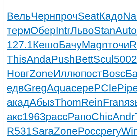
Вель
Черн
проч
Seat
Кадо
Na
терм
Обер
Intr
Льво
Stan
Auto
127.1
Кешо
Бачу
Magn
точи
R
This
Anda
Push
Bett
Scul
5002
Новг
Zone
Иллю
пост
Bosc
Б
едв
Greg
Aqua
сере
PCIe
Pip
акад
Абыз
Thom
Rein
Fran
яз
акс
1963
расс
Рапо
Chic
Andr
R531
Sara
Zone
Росс
регу
Wi