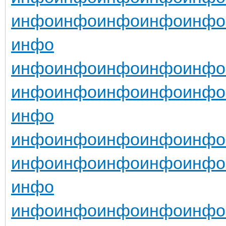
инфо
инфо
инфо
инфо
инфо
инфо
инфо
инфо
инфо
инфо
инфо
инфо
инфо
инфо
инфо
инфо
инфо
инфо
инфо
инфо
инфо
инфо
инфо
инфо
инфо
инфо
инфо
инфо
инфо
инфо
инфо
инфо
инфо