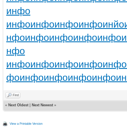
инфо
инфо
инфо
инфо
инфо
инйо
нфо
инфо
инфо
инфо
инфо
нфо
инфо
инфо
инфо
инфо
инфо
фо
инфо
инфо
инфо
инфо
и
Find
«
Next Oldest
|
Next Newest
»
View a Printable Version