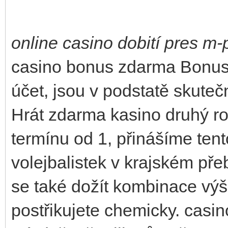
online casino dobití pres m-
casino bonus zdarma Bonuso
účet, jsou v podstatě skuteč
Hrát zdarma kasino druhý roč
termínu od 1, přinášíme ten
volejbalistek v krajském pře
se také dožít kombinace vý
postřikujete chemicky. casin