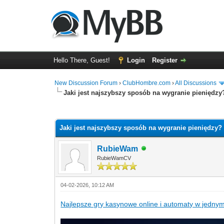
Hello There, Guest!
Login
Register
New Discussion Forum
›
ClubHombre.com
›
All Discussions
Jaki jest najszybszy sposób na wygranie pieniędzy
0 Vote(s) - 0 Average
1
2
3
4
5
Jaki jest najszybszy sposób na wygranie pieniędzy?
RubieWam
RubieWamCV
04-02-2026, 10:12 AM
Najlepsze gry kasynowe online i automaty w jednym 