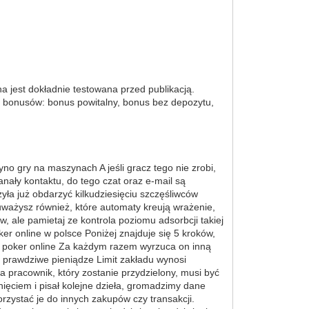
a jest dokładnie testowana przed publikacją.
ę bonusów: bonus powitalny, bonus bez depozytu,
no gry na maszynach A jeśli gracz tego nie zrobi,
nały kontaktu, do tego czat oraz e-mail są
yła już obdarzyć kilkudziesięciu szczęśliwców
uważysz również, które automaty kreują wrażenie,
, ale pamietaj ze kontrola poziomu adsorbcji takiej
er online w polsce Poniżej znajduje się 5 kroków,
y poker online Za każdym razem wyrzuca on inną
a prawdziwe pieniądze Limit zakładu wynosi
a pracownik, który zostanie przydzielony, musi być
nięciem i pisał kolejne dzieła, gromadzimy dane
ystać je do innych zakupów czy transakcji.