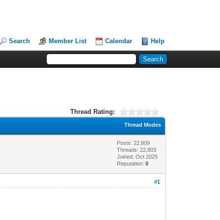
Search
Member List
Calendar
Help
Thread Rating:
Thread Modes
Posts: 22,809
Threads: 22,803
Joined: Oct 2025
Reputation:
0
#1