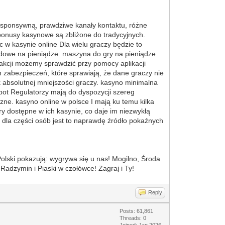
esponsywną, prawdziwe kanały kontaktu, różne
 bonusy kasynowe są zbliżone do tradycyjnych.
 w kasynie online Dla wielu graczy będzie to
dowe na pieniądze. maszyna do gry na pieniądze
sakcji możemy sprawdzić przy pomocy aplikacji
h zabezpieczeń, które sprawiają, że dane graczy nie
 absolutnej mniejszości graczy. kasyno minimalna
spot Regulatorzy mają do dyspozycji szereg
zne. kasyno online w polsce I mają ku temu kilka
y dostępne w ich kasynie, co daje im niezwykłą
 dla części osób jest to naprawdę źródło pokaźnych
Polski pokazują: wygrywa się u nas! Mogilno, Środa
adzymin i Piaski w czołówce! Zagraj i Ty!
Reply
Posts: 61,861
Threads: 0
Joined: Jan 2026