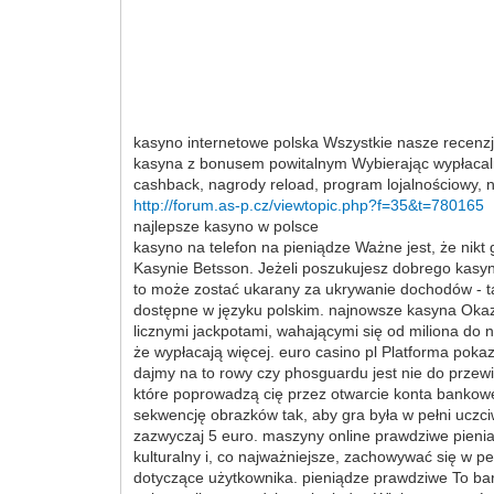
kasyno internetowe polska Wszystkie nasze recenzje
kasyna z bonusem powitalnym Wybierając wypłacalne
cashback, nagrody reload, program lojalnościowy, na
http://forum.as-p.cz/viewtopic.php?f=35&t=780165
najlepsze kasyno w polsce
kasyno na telefon na pieniądze Ważne jest, że nikt g
Kasynie Betsson. Jeżeli poszukujesz dobrego kasyna 
to może zostać ukarany za ukrywanie dochodów - tak
dostępne w języku polskim. najnowsze kasyna Okazał
licznymi jackpotami, wahającymi się od miliona do
że wypłacają więcej. euro casino pl Platforma pokaz
dajmy na to rowy czy phosguardu jest nie do przewi
które poprowadzą cię przez otwarcie konta bankow
sekwencję obrazków tak, aby gra była w pełni uczci
zazwyczaj 5 euro. maszyny online prawdziwe pieniad
kulturalny i, co najważniejsze, zachowywać się w pe
dotyczące użytkownika. pieniądze prawdziwe To ba