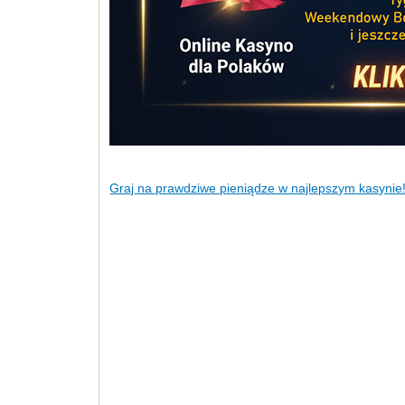
Graj na prawdziwe pieniądze w najlepszym kasynie!