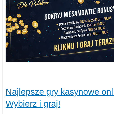
Najlepsze gry kasynowe onl
Wybierz i graj!