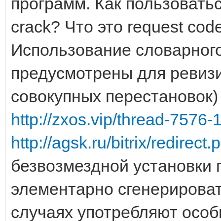
программ. Как пользовать
crack? Что это request cod
Использование словарного
предусмотрены для ревизии
совокупных перестановок)
http://zxos.vip/thread-7576-
http://agsk.ru/bitrix/redirect
безвозмездной установки
элементарно сгенерироват
случаях употребляют особ