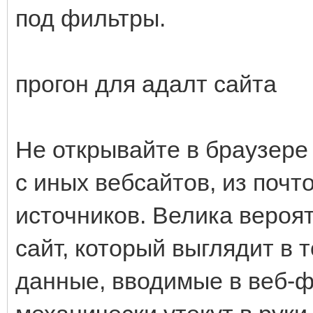
под фильтры.
прогон для адалт сайта
Не открывайте в браузере
с иных вебсайтов, из поч
источников. Велика вероя
сайт, который выглядит в 
данные, вводимые в веб-ф