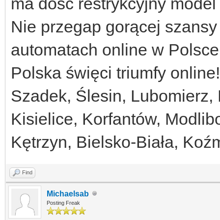
ma dość restrykcyjny model 
Nie przegap gorącej szansy
automatach online w Polsce!
Polska święci triumfy online
Szadek, Ślesin, Lubomierz,
Kisielice, Korfantów, Modlib
Kętrzyn, Bielsko-Biała, Koźm
Find
Michaelsab
Posting Freak