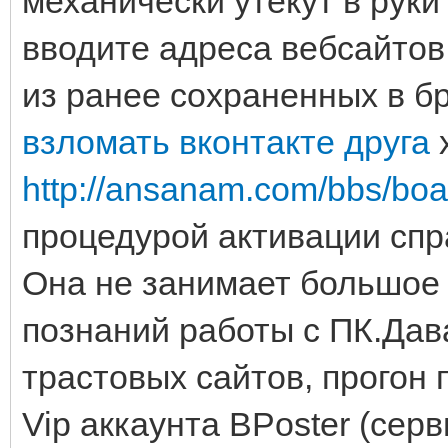
механически утекут в рук
вводите адреса вебсайтов
из ранее сохраненных в б
взломать вконтакте друга
х
http://ansanam.com/bbs/boa
процедурой активации сп
Она не занимает большое
познаний работы с ПК.Дав
трастовых сайтов, прогон 
Vip аккаунта BPoster (сер