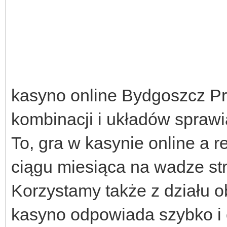
kasyno online Bydgoszcz Pr
kombinacji i układów sprawia
To, gra w kasynie online a r
ciągu miesiąca na wadze str
Korzystamy także z działu ob
kasyno odpowiada szybko i 