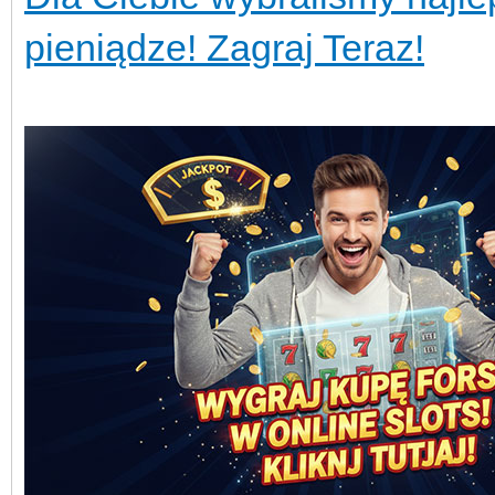
pieniądze! Zagraj Teraz!