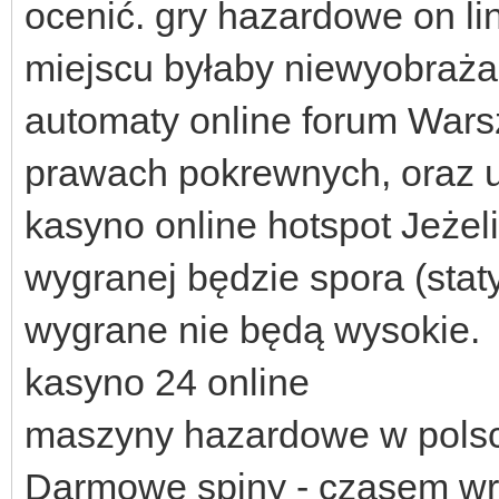
ocenić. gry hazardowe on l
miejscu byłaby niewyobrażal
automaty online forum Warsz
prawach pokrewnych, oraz us
kasyno online hotspot Jeżel
wygranej będzie spora (stat
wygrane nie będą wysokie.
kasyno 24 online
maszyny hazardowe w pols
Darmowe spiny - czasem wr