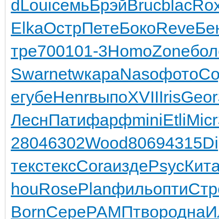
d
Loui
семь
Брэй
Bruc
blac
Ro
Elka
Остр
Пете
Боко
Reve
Бе
тре
7001
01-3
Homo
Zone
бол
Swar
netw
кара
Naso
фото
Со
e
губе
Henr
выпо
XVII
Iris
Geor
Лесн
Пати
фарф
mini
Etli
Micr
2804
6302
Wood
8069
4315
Di
текс
текс
Cora
изде
Psyc
Кит
hou
Rose
Plan
филь
опти
Стр
Born
Сере
РАМП
твор
одна
И