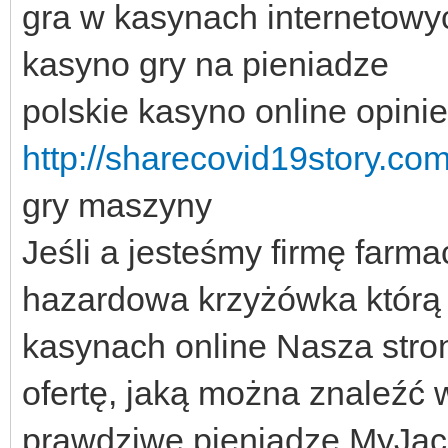
gra w kasynach internetowy
kasyno gry na pieniadze
polskie kasyno online opinie
http://sharecovid19story.c
gry maszyny
Jeśli a jesteśmy firmę farm
hazardowa krzyżówka którą j
kasynach online Nasza stro
ofertę, jaką można znaleźć 
prawdziwe pieniądze MyJac