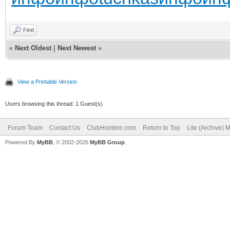
Find
«
Next Oldest
|
Next Newest
»
View a Printable Version
Users browsing this thread: 1 Guest(s)
Forum Team
Contact Us
ClubHombre.com
Return to Top
Lite (Archive) 
Powered By
MyBB
, © 2002-2026
MyBB Group
.