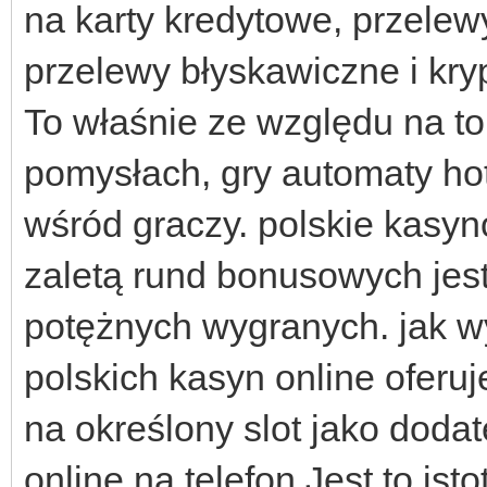
na karty kredytowe, przelew
przelewy błyskawiczne i kry
To właśnie ze względu na to
pomysłach, gry automaty ho
wśród graczy. polskie kasy
zaletą rund bonusowych jes
potężnych wygranych. jak w
polskich kasyn online ofer
na określony slot jako doda
online na telefon Jest to ist