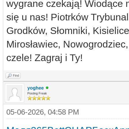
wygrane czekają! Wiodące m
się u nas! Piotrków Trybuna
Grodków, Słomniki, Kisielic
Mirosławiec, Nowogrodziec,
czele! Zagraj i Ty!
Find
yoghee
Posting Freak
05-06-2026, 04:58 PM