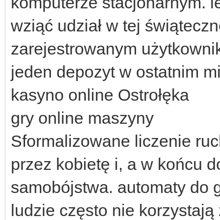
komputerze stacjonarnym. le
wziąć udział w tej świątecz
zarejestrowanym użytkowniki
jeden depozyt w ostatnim mi
kasyno online Ostrołęka
gry online maszyny
Sformalizowane liczenie ruc
przez kobietę i, a w końcu
samobójstwa. automaty do gi
ludzie często nie korzystają 