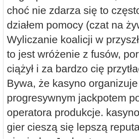
choć nie zdarza się to częs
działem pomocy (czat na ży
Wyliczanie koalicji w przys
to jest wróżenie z fusów, p
ciążył i za bardzo cię przytł
Bywa, że kasyno organizuj
progresywnym jackpotem p
operatora produkcje. kasyno
gier cieszą się lepszą reput