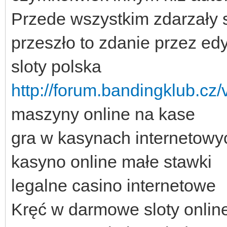
Przede wszystkim zdarzały 
przeszło to zdanie przez edyt
sloty polska
http://forum.bandingklub.cz
maszyny online na kase
gra w kasynach internetowy
kasyno online małe stawki
legalne casino internetowe
Kręć w darmowe sloty onlin