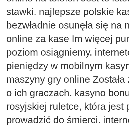
stawki. najlepsze polskie ka
bezwładnie osunęła się na n
online za kase Im więcej p
poziom osiągniemy. interne
pieniędzy w mobilnym kasyn
maszyny gry online Została 
o ich graczach. kasyno bon
rosyjskiej ruletce, która je
prowadzić do śmierci. inter