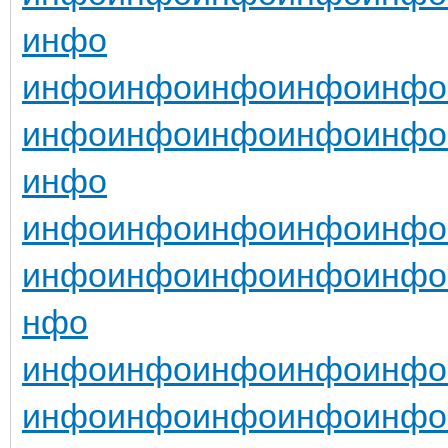
инфо
инфо
инфо
инфо
инфо
инфо
инфо
инфо
инфо
инфо
инфо
инфо
инфо
инфо
инфо
инфо
инфо
инфо
инфо
инфо
инфо
инфо
нфо
инфо
инфо
инфо
инфо
инфо
инфо
инфо
инфо
инфо
инфо