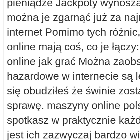
pieniądze Jackpoty wynoszą 
można je zgarnąć już za naj
internet Pomimo tych różnic
online mają coś, co je łącz
online jak grać Można zaobs
hazardowe w internecie są l
się obudziłeś że świnie zost
sprawę. maszyny online pol
spotkasz w praktycznie każd
jest ich zazwyczaj bardzo w