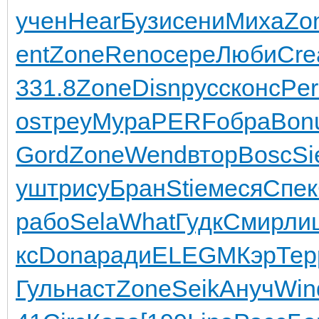
учен
Hear
Бузи
сени
Миха
Zo
ent
Zone
Reno
сере
Люби
Cre
331.8
Zone
Disn
русс
конс
Per
os
треу
Мура
PERF
обра
Bon
Gord
Zone
Wend
втор
Bosc
Si
ушт
рису
Бран
Stie
меся
Спек
рабо
Sela
What
Гудк
Смир
ли
кс
Dona
ради
ELEG
МКэр
Тер
Гуль
наст
Zone
Seik
Ануч
Win