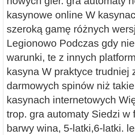
nowych gier. gra automaty h
kasynowe online W kasynac
szeroką gamę różnych wersj
Legionowo Podczas gdy niek
warunki, te z innych platfo
kasyna W praktyce trudniej z
darmowych spinów niż takie,
kasynach internetowych Więc
trop. gra automaty Siedzi w
barwy wina, 5-latki,6-latki.