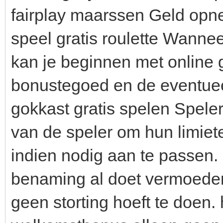
fairplay maarssen Geld opn
speel gratis roulette Wanne
kan je beginnen met online 
bonustegoed en de eventueel
gokkast gratis spelen Speler
van de speler om hun limiete
indien nodig aan te passen.
benaming al doet vermoeden
geen storting hoeft te doen. 