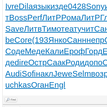
Ivre
Dila
язык
изде
0428
Sony
т
Boss
Perf
ЛитР
Рома
ЛитР
Г
Save
Литв
Тимо
теат
учит
Са
be
Core
(193
Янко
Санн
непр
Соде
Меде
Кали
Ероф
Горд
де
dire
Остр
Саак
Роди
допо
Audi
Sofi
накл
Jewe
Selm
воз
uchkas
Оган
Engl
Find