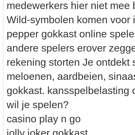
medewerkers hier niet mee 
Wild-symbolen komen voor in
pepper gokkast online spel
andere spelers erover zegge
rekening storten Je ontdekt 
meloenen, aardbeien, sinaas
gokkast. kansspelbelasting 
wil je spelen?
casino play n go
jolly joker gokkast