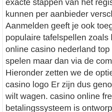
exacte stappen van het regis
kunnen per aanbieder verschi
Aanmelden geeft je ook toeg
populaire tafelspellen zoals 
online casino nederland top 
spelen maar dan via de com
Hieronder zetten we de opti
casino logo Er zijn dus geno
wilt wagen. casino online f
betalingssysteem is ontworp