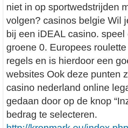
niet in op sportwedstrijden m
volgen? casinos belgie Wil j
bij een iDEAL casino. speel g
groene 0. Europees roulette
regels en is hierdoor een go
websites Ook deze punten zij
casino nederland online leg
gedaan door op de knop “Inz
bedrag te selecteren.
http://kronmark.eu/index.php