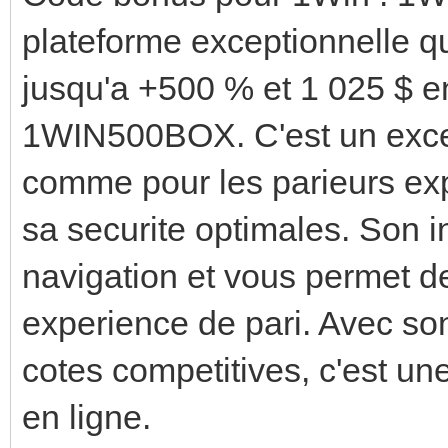
plateforme exceptionnelle qu
jusqu'a +500 % et 1 025 $ e
1WIN500BOX. C'est un excel
comme pour les parieurs expe
sa securite optimales. Son int
navigation et vous permet d
experience de pari. Avec so
cotes competitives, c'est un
en ligne.