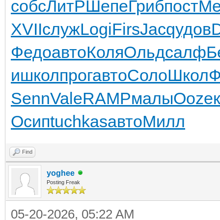
собс
ЛитР
Шепе
Гриб
пост
Me
XVII
служ
Logi
Firs
Jacq
удов
D
Федо
авто
Коля
Ольд
салф
Б
и
школ
прог
авто
Соло
Школ
Ф
Senn
Vale
RAMP
малы
Ooze
Осип
tuchkas
авто
Милл
Find
yoghee
Posting Freak
05-20-2026, 05:22 AM