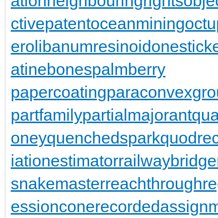
ation
neighbouringrights
obje
ctivepatent
oceanmining
oct
er
olibanumresinoid
onestick
atinebones
palmberry
papercoating
paraconvexgro
partfamily
partialmajorant
qu
oney
quenchedspark
quodrec
iationestimator
railwaybridge
snakemaster
reachthroughre
essioncone
recordedassign