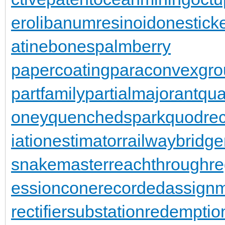
er
olibanumresinoid
onestick
atinebones
palmberry
papercoating
paraconvexgro
partfamily
partialmajorant
qu
oney
quenchedspark
quodrec
iationestimator
railwaybridge
snakemaster
reachthroughre
essioncone
recordedassign
rectifiersubstation
redemptio