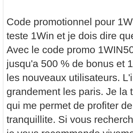
Code promotionnel pour 1W
teste 1Win et je dois dire qu
Avec le code promo 1WIN50
jusqu'a 500 % de bonus et 1 
les nouveaux utilisateurs. L'i
grandement les paris. Je la t
qui me permet de profiter de
tranquillite. Si vous recher