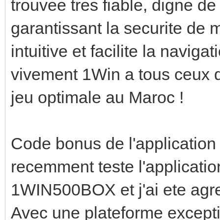
trouvee tres fiable, digne de
garantissant la securite de m
intuitive et facilite la navi
vivement 1Win a tous ceux 
jeu optimale au Maroc !
Code bonus de l'applicatio
recemment teste l'applicati
1WIN500BOX et j'ai ete agre
Avec une plateforme excepti