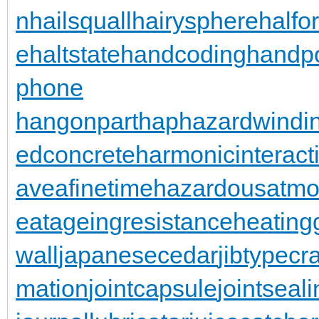
n
hailsquall
hairysphere
halfo
e
haltstate
handcoding
handp
phone
hangonpart
haphazardwindi
edconcrete
harmonicinteract
aveafinetime
hazardousatmo
eatageingresistance
heating
wall
japanesecedar
jibtypecr
mation
jointcapsule
jointseal