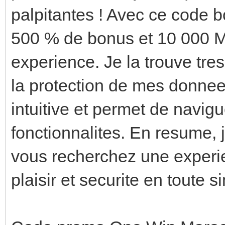
palpitantes ! Avec ce code 
500 % de bonus et 10 000 M
experience. Je la trouve tres
la protection de mes donnees
intuitive et permet de navigu
fonctionnalites. En resume
vous recherchez une experie
plaisir et securite en toute si