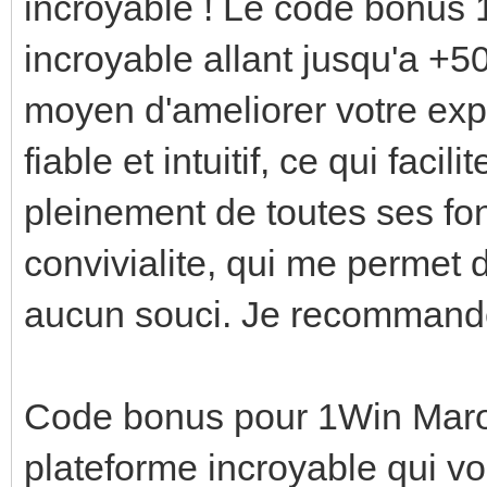
incroyable ! Le code bonu
incroyable allant jusqu'a +5
moyen d'ameliorer votre expe
fiable et intuitif, ce qui facil
pleinement de toutes ses fon
convivialite, qui me permet 
aucun souci. Je recommande
Code bonus pour 1Win Mar
plateforme incroyable qui vo