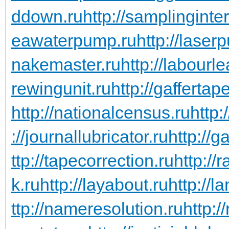
ddown.ru
http://samplinginter
eawaterpump.ru
http://laserp
nakemaster.ru
http://labourl
rewingunit.ru
http://gaffertap
http://nationalcensus.ru
http:
://journallubricator.ru
http://
ttp://tapecorrection.ru
http://
k.ru
http://layabout.ru
http://l
ttp://nameresolution.ru
http:/