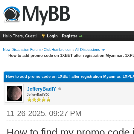
Hello There, Guest!
Login
Register
New Discussion Forum
›
ClubHombre.com
›
All Discussions
How to add promo code on 1XBET after registration Myanmar: 1X
ge
How to add promo code on 1XBET after registration Myanmar: 1XPL
JefferyBadlY
JefferyBadlYDJ
11-26-2025, 09:27 PM
How to find my promo code