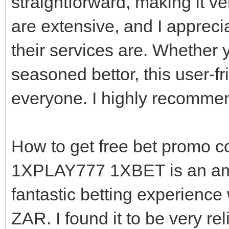
straightforward, making it ve
are extensive, and I appreci
their services are. Whether
seasoned bettor, this user-fr
everyone. I highly recommend
How to get free bet promo c
1XPLAY777 1XBET is an amaz
fantastic betting experienc
ZAR. I found it to be very r