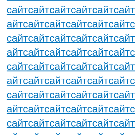
сайт
сайт
сайт
сайт
сайт
сайт
айт
сайт
сайт
сайт
сайт
сайт
сайт
сайт
сайт
сайт
сайт
сайт
айт
сайт
сайт
сайт
сайт
сайт
сайт
сайт
сайт
сайт
сайт
сайт
айт
сайт
сайт
сайт
сайт
сайт
сайт
сайт
сайт
сайт
сайт
сайт
айт
сайт
сайт
сайт
сайт
сайт
сайт
сайт
сайт
сайт
сайт
сайт