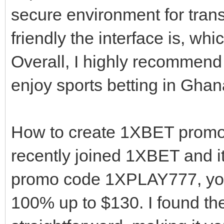
secure environment for trans
friendly the interface is, wh
Overall, I highly recommend
enjoy sports betting in Ghan
How to create 1XBET promo
recently joined 1XBET and it
promo code 1XPLAY777, you 
100% up to $130. I found the