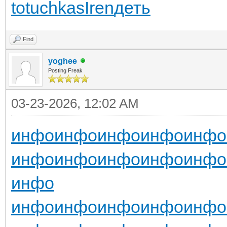
to
tuchkas
Iren
деть
Find
yoghee
Posting Freak
03-23-2026, 12:02 AM
инфо
инфо
инфо
инфо
инфо
инфо
инфо
инфо
инфо
инфо
инфо
инфо
инфо
инфо
инфо
инфо