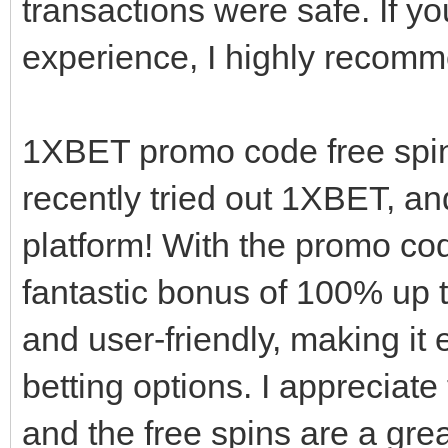
transactions were safe. If you
experience, I highly recomm
1XBET promo code free spin
recently tried out 1XBET, a
platform! With the promo c
fantastic bonus of 100% up to
and user-friendly, making it
betting options. I appreciate
and the free spins are a gre