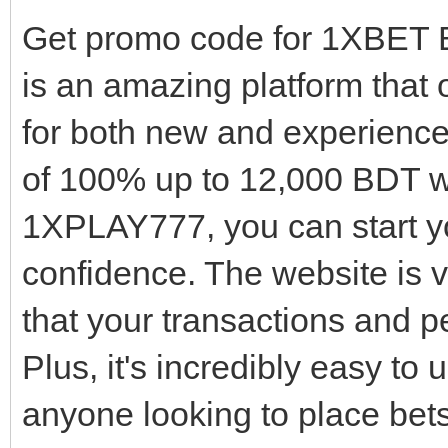
Get promo code for 1XBET
is an amazing platform that 
for both new and experience
of 100% up to 12,000 BDT 
1XPLAY777, you can start yo
confidence. The website is v
that your transactions and p
Plus, it's incredibly easy to 
anyone looking to place bets 