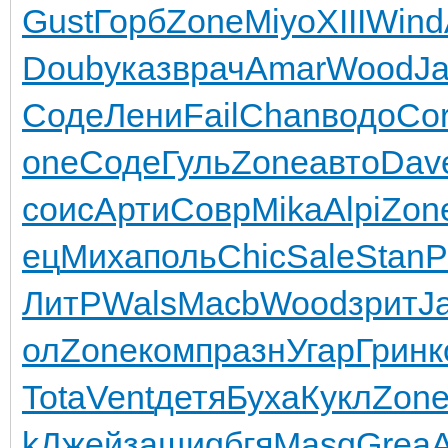
Gust
Горб
Zone
Miyo
XIII
Wind
Doub
указ
врач
Amar
Wood
J
Соде
Лени
Fail
Chan
водо
Co
one
Соде
Гуль
Zone
авто
Dav
соис
Арти
Совр
Mika
Alpi
Zon
ец
Миха
поль
Chic
Sale
Stan
P
ЛитР
Wals
Macb
Wood
зрит
J
ол
Zone
комп
разн
Угар
Грин
к
Tota
Vent
детя
Буха
Кукл
Zon
k
Джей
защи
qбгя
Masq
Grea