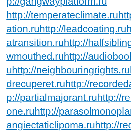
p://gangwayplatform.ru
http://temperateclimate.ru
htt
ation.ru
http://leadcoating.ru
h
atransition.ru
http://halfsiblin
wmouthed.ru
http://audioboo
u
http://neighbouringrights.ru
drecuperet.ru
http://recorde
p://partialmajorant.ru
http://
one.ru
http://parasolmonopla
angiectaticlipoma.ru
http://r