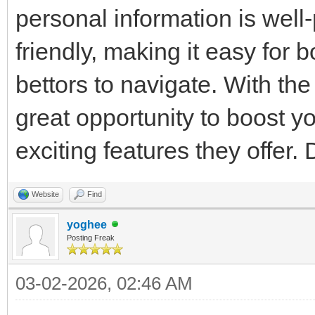
personal information is well-
friendly, making it easy for
bettors to navigate. With t
great opportunity to boost yo
exciting features they offer.
Website
Find
yoghee
Posting Freak
03-02-2026, 02:46 AM