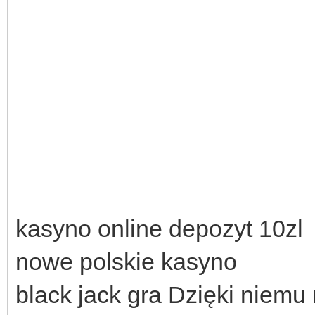
kasyno online depozyt 10zl
nowe polskie kasyno
black jack gra Dzięki niemu