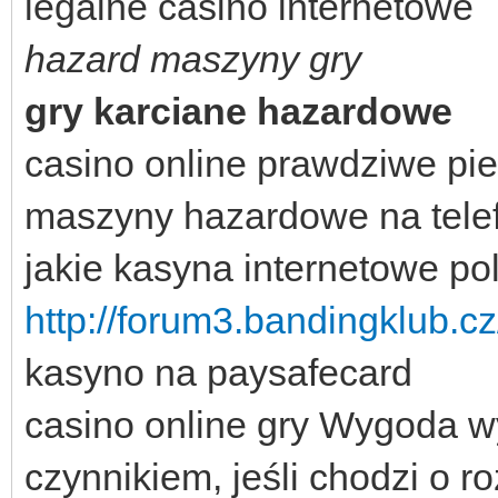
legalne casino internetowe
hazard maszyny gry
gry karciane hazardowe
casino online prawdziwe pi
maszyny hazardowe na tele
jakie kasyna internetowe po
http://forum3.bandingklub.c
kasyno na paysafecard
casino online gry Wygoda w
czynnikiem, jeśli chodzi o 