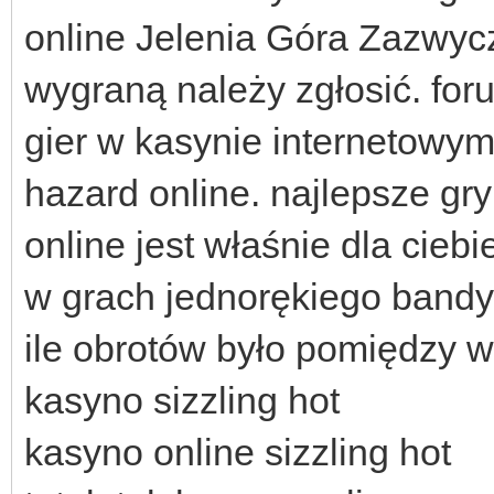
online Jelenia Góra Zazwycz
wygraną należy zgłosić. for
gier w kasynie internetowym
hazard online. najlepsze gr
online jest właśnie dla cieb
w grach jednorękiego bandyt
ile obrotów było pomiędzy 
kasyno sizzling hot
kasyno online sizzling hot