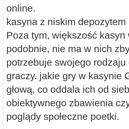
online.
kasyna z niskim depozytem
Poza tym, większość kasyn 
podobnie, nie ma w nich zby
potrzebuje swojego rodzaju
graczy. jakie gry w kasynie
głową, co oddala ich od sie
obiektywnego zbawienia czy 
poglądy społeczne poetki.