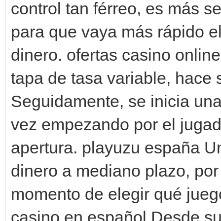
control tan férreo, es más se
para que vaya más rápido e
dinero. ofertas casino onlin
tapa de tasa variable, hace
Seguidamente, se inicia un
vez empezando por el jugado
apertura. playuzu españa U
dinero a mediano plazo, por 
momento de elegir qué juegos
casino en español Desde su 