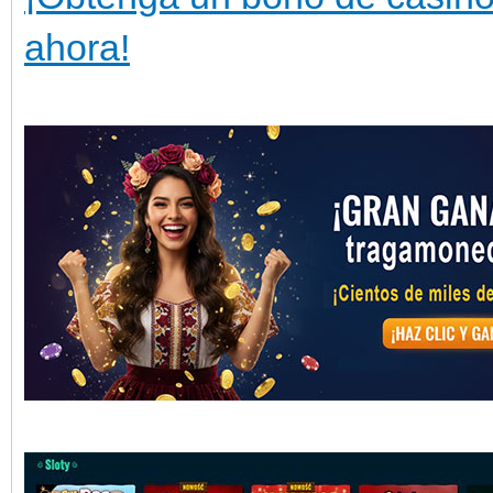
ahora!