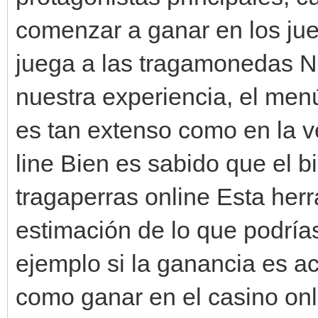
comenzar a ganar en los ju
juega a las tragamonedas N
nuestra experiencia, el me
es tan extenso como en la ve
line Bien es sabido que el b
tragaperras online Esta her
estimación de lo que podrías
ejemplo si la ganancia es ac
como ganar en el casino on