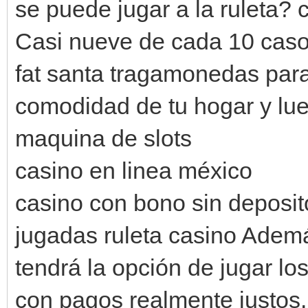
se puede jugar a la ruleta?
Casi nueve de cada 10 caso
fat santa tragamonedas para j
comodidad de tu hogar y lu
maquina de slots
casino en linea méxico
casino con bono sin deposi
jugadas ruleta casino Adem
tendrá la opción de jugar l
con pagos realmente justos.