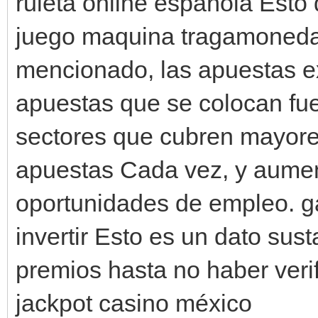
ruleta online española Esto
juego maquina tragamonedas
mencionado, las apuestas ex
apuestas que se colocan fu
sectores que cubren mayore
apuestas Cada vez, y aument
oportunidades de empleo. ga
invertir Esto es un dato sus
premios hasta no haber verif
jackpot casino méxico