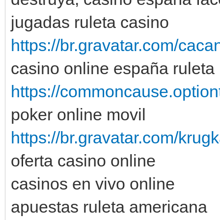
jugadas ruleta casino
https://br.gravatar.com/caca
casino online españa ruleta
https://commoncause.option
poker online movil
https://br.gravatar.com/kru
oferta casino online
casinos en vivo online
apuestas ruleta americana