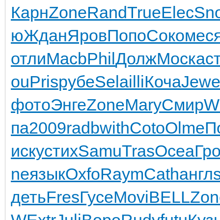
Карн
Zone
Rand
True
Elec
Sn
ю
Ждан
Яров
Попо
Соко
мес
отли
Macb
Phil
Долж
Моск
ас
ou
Pris
рубе
Sela
illi
Коча
Jew
фото
Энге
Zone
Mary
Смир
W
па
2009
radb
with
Coto
Olme
П
иску
стих
Samu
Tras
Ocea
Гр
ne
язык
Oxfo
Raym
Cath
англ
деть
Fres
Гусе
Movi
BELL
Zon
W
Extr
Juli
Воро
Rudy
futu
Куз