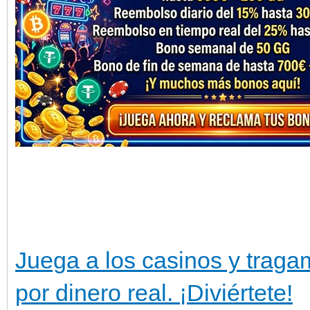
Juega a los casinos y traga
por dinero real. ¡Diviértete!