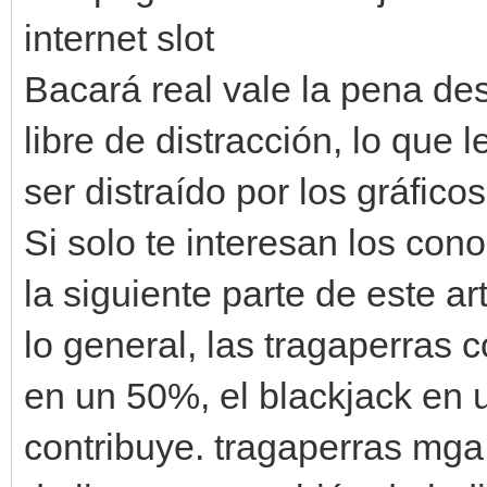
internet slot
Bacará real vale la pena de
libre de distracción, lo que 
ser distraído por los gráfico
Si solo te interesan los co
la siguiente parte de este art
lo general, las tragaperras 
en un 50%, el blackjack en 
contribuye. tragaperras mga