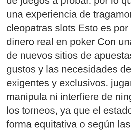
de juegos a probar, por lo qu
una experiencia de tragam
cleopatras slots Esto es por
dinero real en poker Con una
de nuevos sitios de apuestas
gustos y las necesidades de
exigentes y exclusivos. jugar
manipula ni interfiere de n
los torneos, ya que el estad
forma equitativa o según la