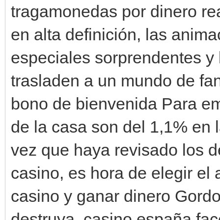
tragamonedas por dinero rea
en alta definición, las anima
especiales sorprendentes y 
trasladen a un mundo de fan
bono de bienvenida Para emp
de la casa son del 1,1% en
vez que haya revisado los de
casino, es hora de elegir e
casino y ganar dinero Gordo
destruya, casino españa fa