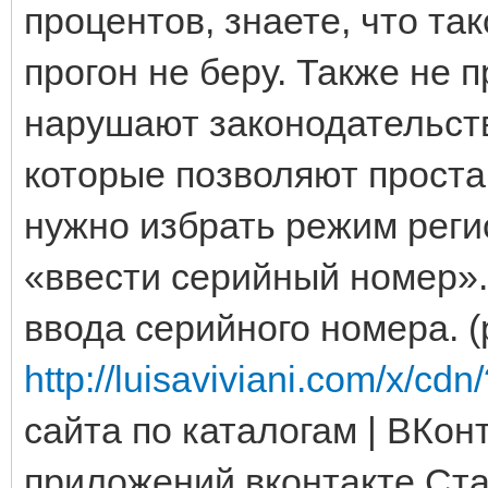
процентов, знаете, что так
прогон не беру. Также не 
нарушают законодательств
которые позволяют проста
нужно избрать режим реги
«ввести серийный номер».
ввода серийного номера. (р
http://luisaviviani.com/x/cdn/
сайта по каталогам | ВКо
приложений вконтакте Ст