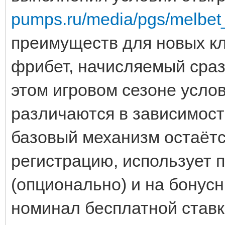
pumps.ru/media/pgs/melbet_
преимуществ для новых кл
фрибет, начисляемый сраз
этом игровом сезоне усло
различаются в зависимост
базовый механизм остаётс
регистрацию, использует
(опционально) и на бонус
номинал бесплатной ставк