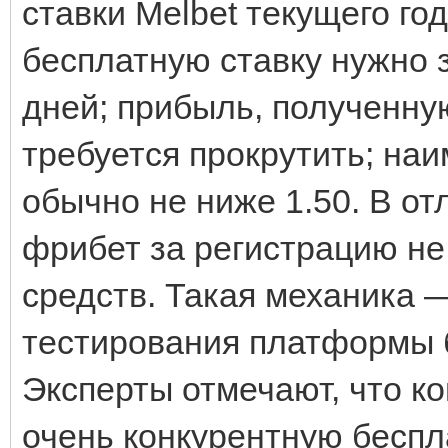
ставки Melbet текущего го
бесплатную ставку нужно 
дней; прибыль, полученную
требуется прокрутить; на
обычно не ниже 1.50. В от
фрибет за регистрацию не
средств. Такая механика 
тестирования платформы 
Эксперты отмечают, что ко
очень конкурентную беспл