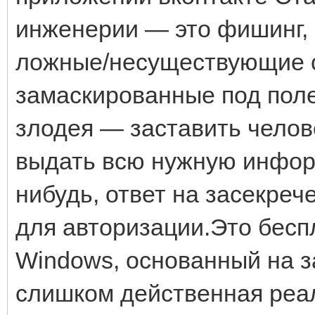
инженерии — это фишинг,
ложные/несуществующие с
замаскированные под поле
злодея — заставить чело
выдать всю нужную информ
нибудь, ответ на засекре
для авторизации.Это бес
Windows, основанный на з
слишком действенная реа