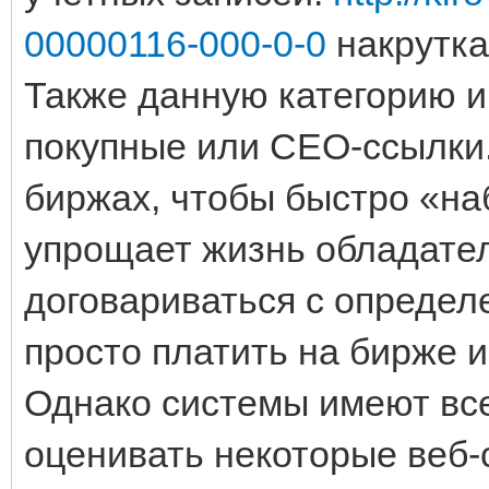
00000116-000-0-0
накрутка
Также данную категорию 
покупные или СЕО-ссылки.
биржах, чтобы быстро «на
упрощает жизнь обладате
договариваться с определ
просто платить на бирже 
Однако системы имеют вс
оценивать некоторые веб-