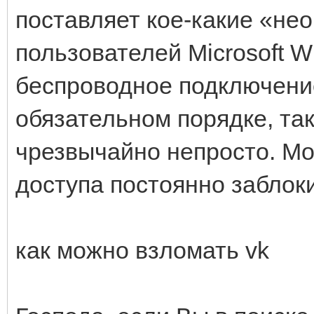
поставляет кое-какие «не
пользователей Microsoft 
беспроводное подключение
обязательном порядке, так
чрезвычайно непросто. Мо
доступа постоянно заблоки
как можно взломать vk