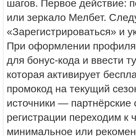
шагов. Первое действие: 
или зеркало Мелбет. Сле
«Зарегистрироваться» и у
При оформлении профиля 
для бонус-кода и ввести 
которая активирует беспла
промокод на текущий сез
источники — партнёрские 
регистрации переходим к 
минимальное или рекомен