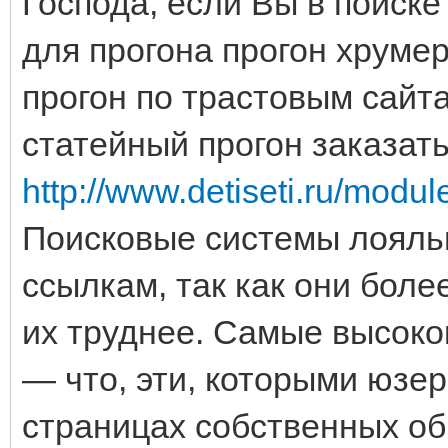
Господа, если Вы в поиск
для прогона прогон хрумер
прогон по трастовым сайта
статейный прогон заказать
http://www.detiseti.ru/mod
Поисковые системы лояль
ссылкам, так как они боле
их труднее. Самые высоко
— что, эти, которыми юзе
страницах собственных об