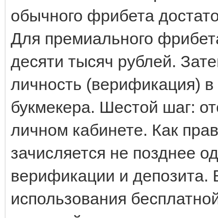
обычного фрибета достато
Для премиального фрибета
десяти тысяч рублей. Зат
личность (верификация) в
букмекера. Шестой шаг: о
личном кабинете. Как прав
зачисляется не позднее о
верификации и депозита. 
использования бесплатной