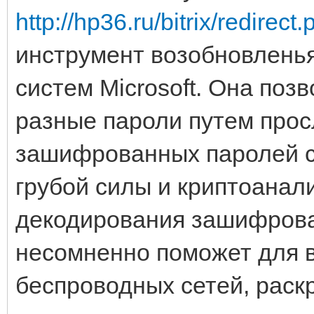
http://hp36.ru/bitrix/redirec
инструмент возобновлень
систем Microsoft. Она поз
разные пароли путем прос
зашифрованных паролей с
грубой силы и криптоанали
декодирования зашифрова
несомненно поможет для 
беспроводных сетей, раск