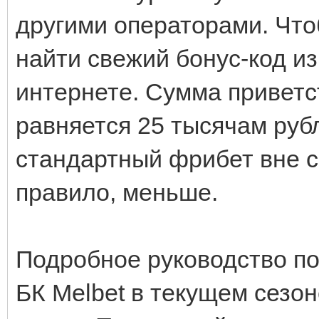
другими операторами. Что
найти свежий бонус-код и
интернете. Сумма приветс
равняется 25 тысячам руб
стандартный фрибет вне 
правило, меньше.
Подробное руководство по
БК Melbet в текущем сезон