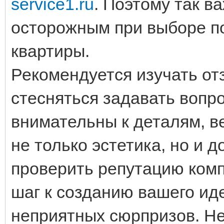
service1.ru
. Поэтому так в
осторожным при выборе п
квартиры.
Рекомендуется изучать от
стесняться задавать вопр
внимательны к деталям, в
не только эстетика, но и д
проверить репутацию ком
шаг к созданию вашего ид
неприятных сюрпризов. Н