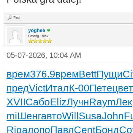
Find
yoghee
Posting Freak
05-07-2026, 10:04 AM
врем
376.9
врем
Bett
Пущи
Ci
пред
Vict
Итал
К-00
Пете
цве
XVII
Сабо
Eliz
Лучн
Raym
Лек
mi
Шенг
авто
Will
Susa
John
F
Riga
допо
Павл
Cent
Бонд
Co