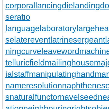
corporal
lancingdie
landingdo
seratio
languagelaboratory
largehea
se
laterevent
latrinesergeant
ningcurve
leaveword
machine
telluricfield
mailinghouse
maj
ialstaff
manipulatinghand
man
nameresolution
naphthenese
s
naturalfunctor
navelseed
nea
ation
neighbouringrights
obje