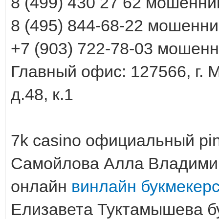
8 (499) 430 27 62 мошенни
8 (495) 844-68-22 мошенн
+7 (903) 722-78-03 мошен
Главный офис: 127566, г. 
д.48, к.1
7k casino официальный pi
Самойлова Алла Владимир
онлайн
винлайн букмекерс
Елизавета Туктамышева б