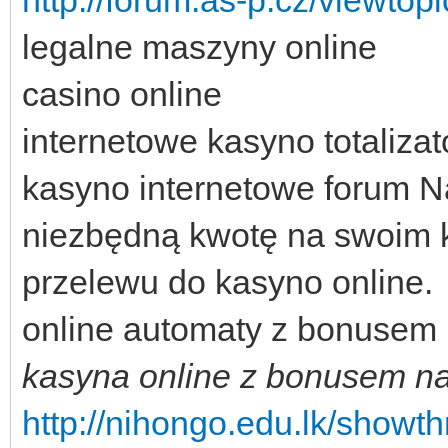
legalne maszyny online
casino online
internetowe kasyno totalizat
kasyno internetowe forum Na
niezbędną kwotę na swoim 
przelewu do kasyno online.
online automaty z bonusem
kasyna online z bonusem na
http://nihongo.edu.lk/show