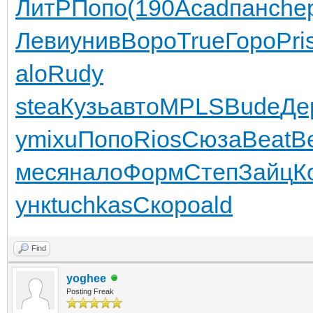
ЛитР
Попо
(190
Acad
панс
he
Леви
унив
Воро
True
Горо
Pri
alo
Rudy
stea
Кузь
авто
MPLS
Bude
Де
y
mixu
Попо
Rios
Сюза
Beat
В
меся
нало
Форм
Степ
Зайц
К
унк
tuchkas
Скор
oald
Find
yoghee
Posting Freak