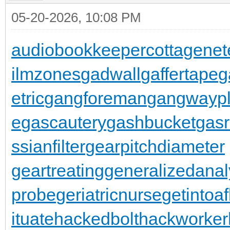
05-20-2026, 10:08 PM
audiobookkeeper
cottagenet
ilmzones
gadwall
gaffertape
g
etric
gangforeman
gangwaypl
e
gascautery
gashbucket
gasr
ssianfilter
gearpitchdiameter
geartreating
generalizedanal
probe
geriatricnurse
getintoaf
ituate
hackedbolt
hackworker