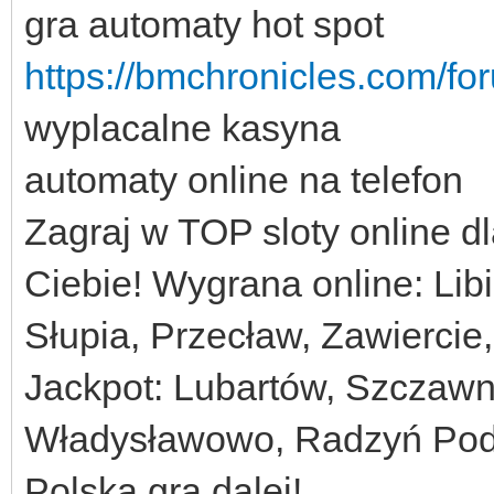
gra automaty hot spot
https://bmchronicles.com/f
wyplacalne kasyna
automaty online na telefon
Zagraj w TOP sloty online d
Ciebie! Wygrana online: Lib
Słupia, Przecław, Zawiercie,
Jackpot: Lubartów, Szczawn
Władysławowo, Radzyń Podl
Polska gra dalej!