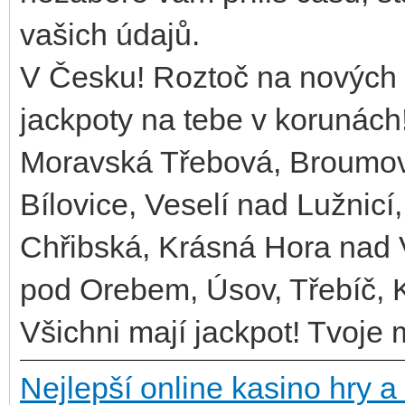
vašich údajů.
V Česku! Roztoč na nových 
jackpoty na tebe v korunách!
Moravská Třebová, Broumov,
Bílovice, Veselí nad Lužnicí
Chřibská, Krásná Hora nad 
pod Orebem, Úsov, Třebíč, 
Všichni mají jackpot! Tvoje 
Nejlepší online kasino hry a