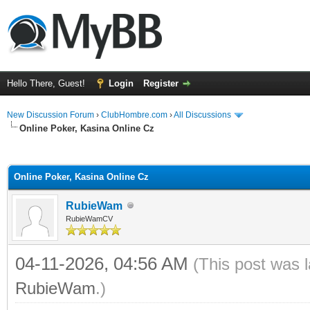
Hello There, Guest!
Login
Register
New Discussion Forum
›
ClubHombre.com
›
All Discussions
Online Poker, Kasina Online Cz
ge
Online Poker, Kasina Online Cz
RubieWam
RubieWamCV
04-11-2026, 04:56 AM
(This post was 
RubieWam
.)