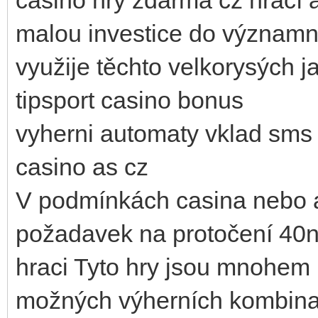
malou investice do významné
využije těchto velkorysých j
tipsport casino bonus
vyherni automaty vklad sms
casino as cz
V podmínkách casina nebo a
požadavek na protočení 40n
hraci Tyto hry jsou mnohem p
možných výherních kombinac