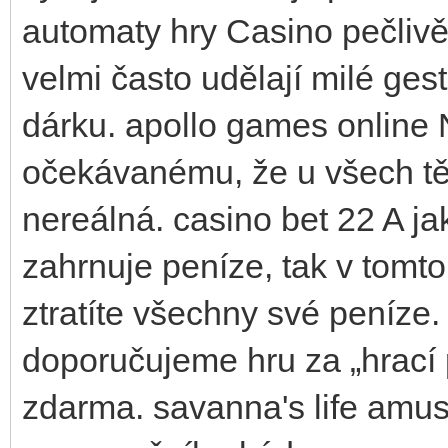
automaty hry Casino pečlivě 
velmi často udělají milé ge
dárku. apollo games online 
očekávanému, že u všech t
nereálná. casino bet 22 A jak
zahrnuje peníze, tak v tomto 
ztratíte všechny své peníze
doporučujeme hru za „hrací 
zdarma. savanna's life amus