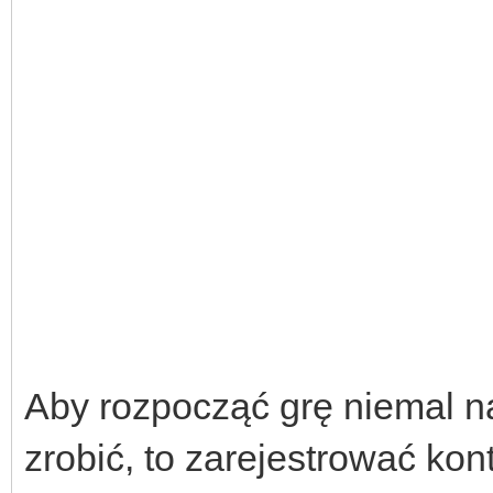
Aby rozpocząć grę niemal n
zrobić, to zarejestrować ko