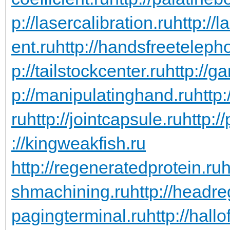
p://lasercalibration.ru
http://
ent.ru
http://handsfreeteleph
p://tailstockcenter.ru
http://g
p://manipulatinghand.ru
http
ru
http://jointcapsule.ru
http:/
://kingweakfish.ru
http://regeneratedprotein.ru
h
shmachining.ru
http://headre
pagingterminal.ru
http://hall