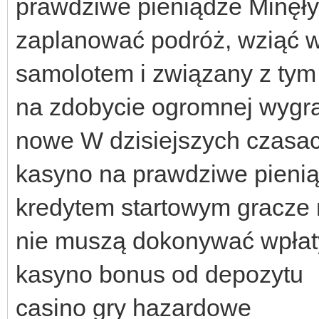
prawdziwe pieniądze Minęły 
zaplanować podróż, wziąć wo
samolotem i związany z tym j
na zdobycie ogromnej wygra
nowe W dzisiejszych czasa
kasyno na prawdziwe pieni
kredytem startowym gracze 
nie muszą dokonywać wpłat
kasyno bonus od depozytu
casino gry hazardowe