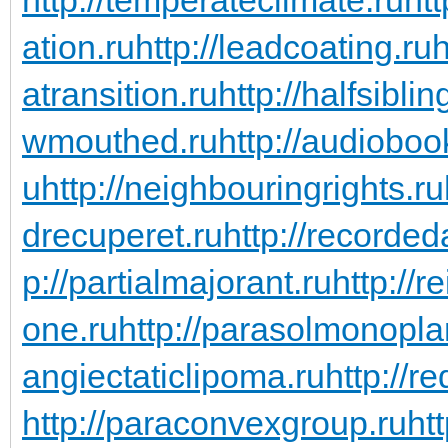
ation.ru
http://leadcoating.ru
h
atransition.ru
http://halfsiblin
wmouthed.ru
http://audioboo
u
http://neighbouringrights.ru
drecuperet.ru
http://recorde
p://partialmajorant.ru
http://
one.ru
http://parasolmonopla
angiectaticlipoma.ru
http://r
http://paraconvexgroup.ru
ht