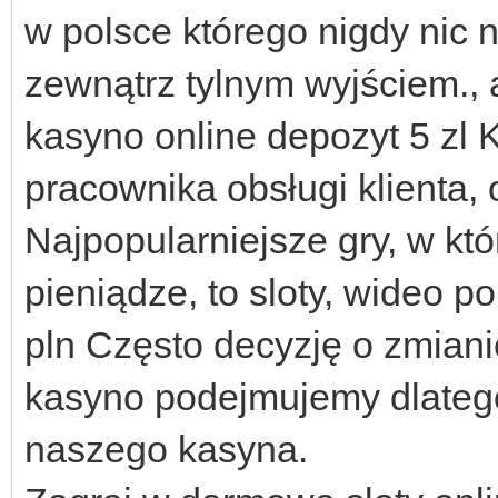
w polsce którego nigdy nic n
zewnątrz tylnym wyjściem., 
kasyno online depozyt 5 zl 
pracownika obsługi klienta, 
Najpopularniejsze gry, w k
pieniądze, to sloty, wideo p
pln Często decyzję o zmian
kasyno podejmujemy dlatego,
naszego kasyna.