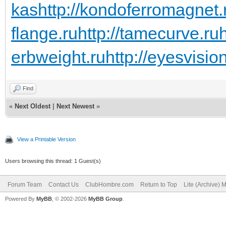
kas
http://kondoferromagnet.
flange.ru
http://tamecurve.ru
erbweight.ru
http://eyesvisi
Find
«
Next Oldest
|
Next Newest
»
View a Printable Version
Users browsing this thread: 1 Guest(s)
Forum Team
Contact Us
ClubHombre.com
Return to Top
Lite (Archive) 
Powered By
MyBB
, © 2002-2026
MyBB Group
.