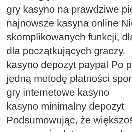
gry kasyno na prawdziwe pi
najnowsze kasyna online Ni
skomplikowanych funkcji, dl
dla początkujących graczy.
kasyno depozyt paypal Po p
jedną metodę płatności spo
gry internetowe kasyno
kasyno minimalny depozyt
Podsumowując, że większoś