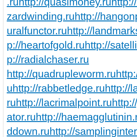
.ru
http://quasimoney.ru
http:
zardwinding.ru
http://hangon
uralfunctor.ru
http://landmark
p://heartofgold.ru
http://satel
p://radialchaser.ru
http://quadrupleworm.ru
http:
u
http://rabbetledge.ru
http://
ru
http://lacrimalpoint.ru
http:
ator.ru
http://haemagglutinin.
ddown.ru
http://samplinginter