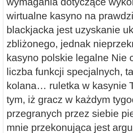
wymagania dotyczące wykor
wirtualne kasyno na prawdz
blackjacka jest uzyskanie uk
zbliżonego, jednak nieprzek
kasyno polskie legalne Nie 
liczba funkcji specjalnych, t
kolana… ruletka w kasynie 
tym, iż gracz w każdym tyg
przegranych przez siebie pi
mnie przekonująca jest argu