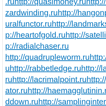
.ru
http://quasimoney.ru
http:
zardwinding.ru
http://hangon
uralfunctor.ru
http://landmark
p://heartofgold.ru
http://satel
p://radialchaser.ru
http://quadrupleworm.ru
http:
u
http://rabbetledge.ru
http://
ru
http://lacrimalpoint.ru
http:
ator.ru
http://haemagglutinin.
ddown.ru
http://samplinginter