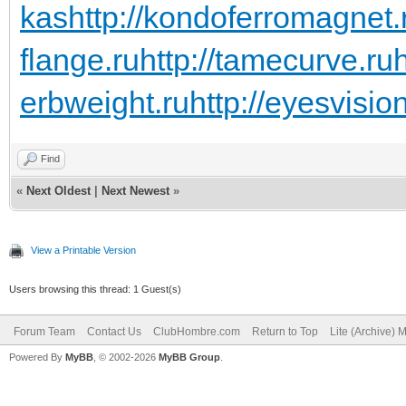
kas
http://kondoferromagnet.
flange.ru
http://tamecurve.ru
erbweight.ru
http://eyesvisi
Find
«
Next Oldest
|
Next Newest
»
View a Printable Version
Users browsing this thread: 1 Guest(s)
Forum Team
Contact Us
ClubHombre.com
Return to Top
Lite (Archive) 
Powered By
MyBB
, © 2002-2026
MyBB Group
.