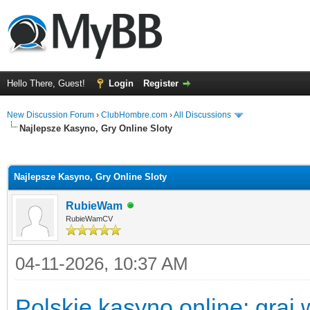
Hello There, Guest!
Login
Register
New Discussion Forum
›
ClubHombre.com
›
All Discussions
Najlepsze Kasyno, Gry Online Sloty
ge
Najlepsze Kasyno, Gry Online Sloty
RubieWam
RubieWamCV
04-11-2026, 10:37 AM
Polskie kasyno online: graj