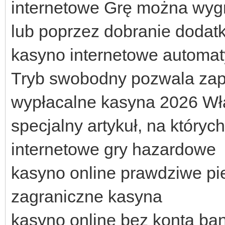
internetowe Grę można wygr
lub poprzez dobranie dodat
kasyno internetowe automat
Tryb swobodny pozwala zapo
wypłacalne kasyna 2026 Wł
specjalny artykuł, na których
internetowe gry hazardowe
kasyno online prawdziwe pi
zagraniczne kasyna
kasyno online bez konta b