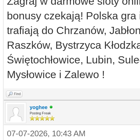
Zagraj w darmowe sloty onli
bonusy czekają! Polska gra
trafiają do Chrzanów, Jabł
Raszków, Bystrzyca Kłodzka
Świętochłowice, Lubin, Sul
Mysłowice i Zalewo !
Find
yoghee
Posting Freak
07-07-2026, 10:43 AM