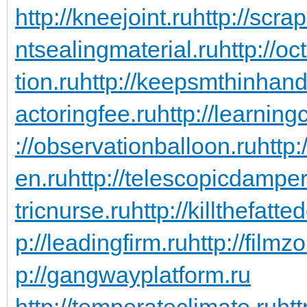
http://kneejoint.ru
http://scra
ntsealingmaterial.ru
http://o
tion.ru
http://keepsmthinhand
actoringfee.ru
http://learning
://observationballoon.ru
http:
en.ru
http://telescopicdamper
tricnurse.ru
http://killthefatte
p://leadingfirm.ru
http://filmz
p://gangwayplatform.ru
http://temperateclimate.ru
htt