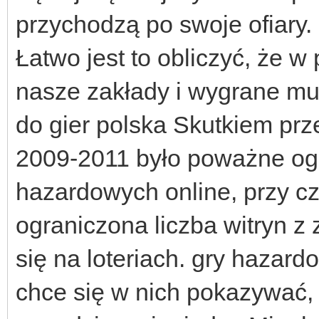
przychodzą po swoje ofiary.
Łatwo jest to obliczyć, że 
nasze zakłady i wygrane mu
do gier polska Skutkiem pr
2009-2011 było poważne ogr
hazardowych online, przy c
ograniczona liczba witryn z
się na loteriach. gry hazar
chce się w nich pokazywać, 