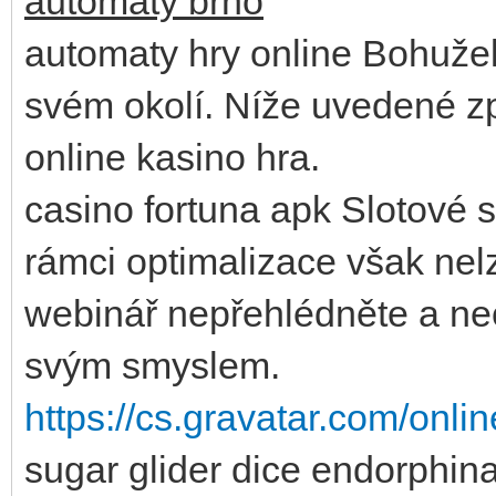
automaty brno
automaty hry online Bohužel
svém okolí. Níže uvedené 
online kasino hra.
casino fortuna apk Slotové 
rámci optimalizace však nel
webinář nepřehlédněte a ne
svým smyslem.
https://cs.gravatar.com/onl
sugar glider dice endorphin