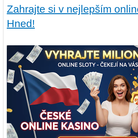
Zahrajte si v nejlepším onli
Hned!