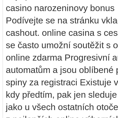
casino narozeninovy bonus
Podívejte se na stránku vkl
cashout. online casina s ce
se často umožní soutěžit s o
online zdarma Progresivní a
automatům a jsou oblíbené p
spiny za registraci Existuje
kdy předtím, pak jen sleduje
jako u všech ostatních otoče