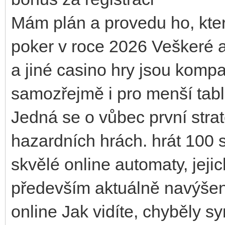
Mám plán a provedu ho, který
poker v roce 2026 Veškeré au
a jiné casino hry jsou kompat
samozřejmě i pro menší table
Jedná se o vůbec první stra
hazardních hrách. hrát 100 
skvělé online automaty, jejic
především aktuálně navýšen
online Jak vidíte, chyběly s