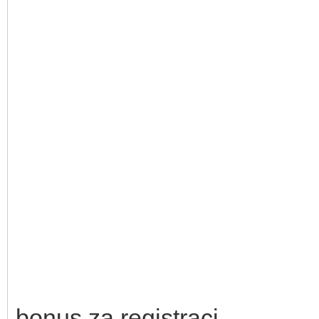
bonus za registraci