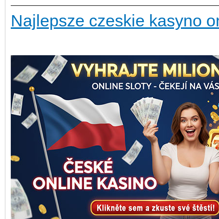
Najlepsze czeskie kasyno on