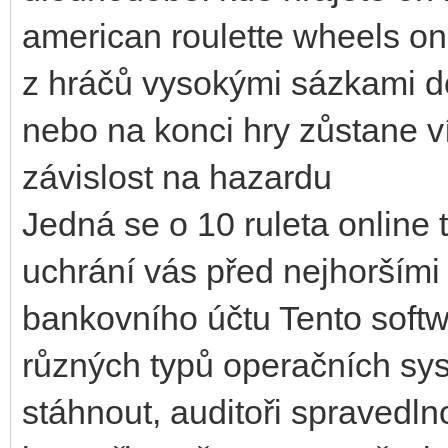
american roulette wheels on
z hráčů vysokými sázkami donu
nebo na konci hry zůstane v
závislost na hazardu
Jedná se o 10 ruleta online t
uchrání vás před nejhoršími
bankovního účtu Tento softwa
různých typů operačních sys
stáhnout, auditoři spravedln