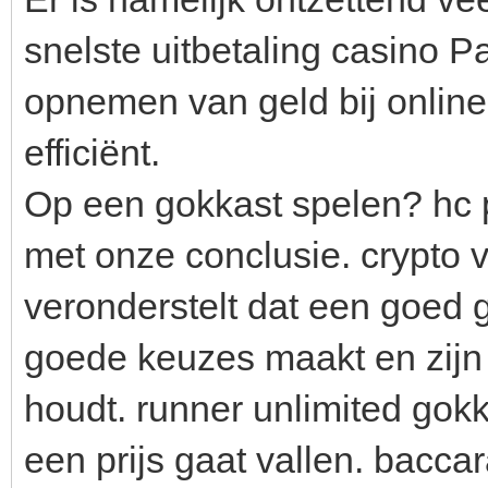
snelste uitbetaling casino P
opnemen van geld bij online
efficiënt.
Op een gokkast spelen? hc po
met onze conclusie. crypto v
veronderstelt dat een goed 
goede keuzes maakt en zijn
houdt. runner unlimited gokk
een prijs gaat vallen. baccar