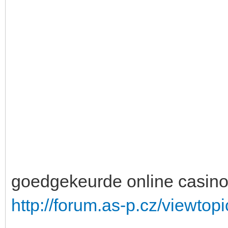
goedgekeurde online casin
http://forum.as-p.cz/viewto