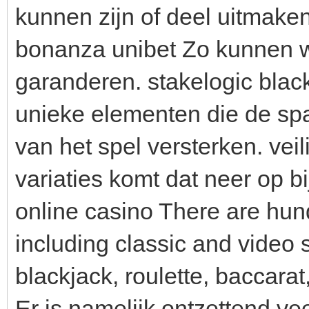
kunnen zijn of deel uitmak
bonanza unibet Zo kunnen w
garanderen. stakelogic blac
unieke elementen die de sp
van het spel versterken. vei
variaties komt dat neer op b
online casino There are hun
including classic and video s
blackjack, roulette, baccarat
Er is namelijk ontzettend ve