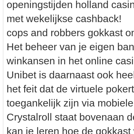
openingstijden holland casin
met wekelijkse cashback!
cops and robbers gokkast on
Het beheer van je eigen bank
winkansen in het online casi
Unibet is daarnaast ook hee
het feit dat de virtuele poke
toegankelijk zijn via mobiele
Crystalroll staat bovenaan d
kan je leren hoe de gokkast 