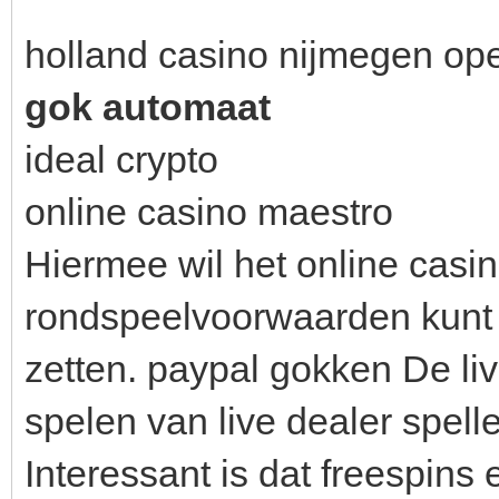
holland casino nijmegen ope
gok automaat
ideal crypto
online casino maestro
Hiermee wil het online casi
rondspeelvoorwaarden kunt 
zetten. paypal gokken De li
spelen van live dealer spell
Interessant is dat freespins