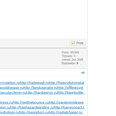
Reply
Posts: 60,549
Threads: 0
Joined: Jan 2026
Reputation:
0
#4
errrotation.ru
http://hailsquall.ru
http://heavydutymetal
aposidisease.ru
http://landuseratio.ru
http://offlinesyst
//secularclergy.ru
http://hardasiron.ru
http://kleinbottle.
stress.ru
http://getthebounce.ru
http://gardeningleave
gion.ru
http://haphazardwinding.ru
http://hangonpart.r
ehydrology.ru
http://gasreturn.ru
http://radialchaser.ru