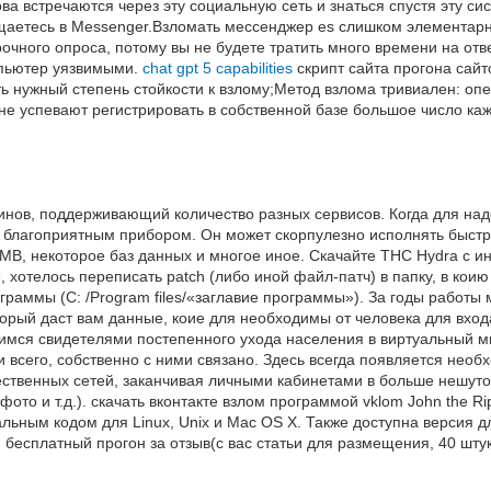
 встречаются через эту социальную сеть и знаться спустя эту сис
бщаетесь в Messenger.Взломать мессенджер es слишком элементар
рочного опроса, потому вы не будете тратить много времени на от
мпьютер уязвимыми.
chat gpt 5 capabilities
скрипт сайта прогона сайт
ь нужный степень стойкости к взлому;Метод взлома тривиален: оп
ли не успевают регистрировать в собственной базе большое число к
инов, поддерживающий количество разных сервисов. Когда для на
е благоприятным прибором. Он может скорпулезно исполнять быстр
, SMB, некоторое баз данных и многое иное. Скачайте THC Hydra с и
хотелось переписать patch (либо иной файл-патч) в папку, в коию
программы (C: /Program files/«заглавие программы»). За годы рабо
орый даст вам данные, коие для необходимы от человека для вход
имся свидетелями постепенного ухода населения в виртуальный ми
и всего, собственно с ними связано. Здесь всегда появляется нео
ественных сетей, заканчивая личными кабинетами в больше нешуто
то и т.д.). скачать вконтакте взлом программой vklom John the R
льным кодом для Linux, Unix и Mac OS X. Также доступна версия 
есплатный прогон за отзыв(с вас статьи для размещения, 40 шту