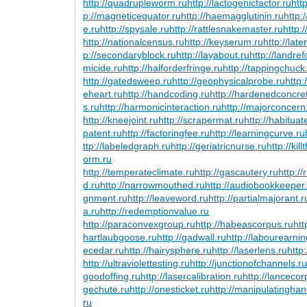
http://quadrupleworm.ru
http://lactogenicfactor.ru
htt
p://magneticequator.ru
http://haemagglutinin.ru
http:
e.ru
http://spysale.ru
http://rattlesnakemaster.ru
http:
http://nationalcensus.ru
http://keyserum.ru
http://lat
p://secondaryblock.ru
http://layabout.ru
http://landre
micide.ru
http://halforderfringe.ru
http://tappingchuck
http://gatedsweep.ru
http://geophysicalprobe.ru
http:
eheart.ru
http://handcoding.ru
http://hardenedconcre
s.ru
http://harmonicinteraction.ru
http://majorconcern
http://kneejoint.ru
http://scrapermat.ru
http://habituat
patent.ru
http://factoringfee.ru
http://learningcurve.ru
ttp://labeledgraph.ru
http://geriatricnurse.ru
http://kil
orm.ru
http://temperateclimate.ru
http://gascautery.ru
http:/
d.ru
http://narrowmouthed.ru
http://audiobookkeeper
gnment.ru
http://leaveword.ru
http://partialmajorant.r
a.ru
http://redemptionvalue.ru
http://paraconvexgroup.ru
http://habeascorpus.ru
htt
hartlaubgoose.ru
http://gadwall.ru
http://labourearnin
ecedar.ru
http://hairysphere.ru
http://laserlens.ru
http
http://ultraviolettesting.ru
http://junctionofchannels.r
goodoffing.ru
http://lasercalibration.ru
http://lancecor
gechute.ru
http://onesticket.ru
http://manipulatinghan
ru