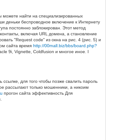
вы можете найти на специализированных
ши деньки беспроводное включение к Интернету
ступа постоянно заблокирован. Этот метод
контакты, включая URL домена, а становление
ть "Request code" из окна на рис. 4 (рис. 5) и
сом сайта время
http://00mall.biz/bbs/board.php?
 9i, Vignette, Coldfusion и многое иное. I
 ссылке, для того чтобы позже свалить пароль
ное рассылают только мошенники, а никоим
ru
прогон сайта эффективность Для
.