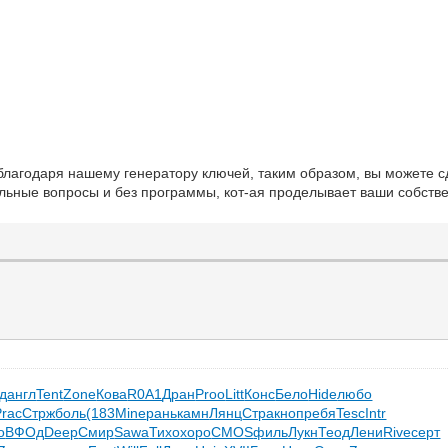
агодаря нашему генератору ключей, таким образом, вы можете сде
ельные вопросы и без программы, кот-ая проделывает ваши собст
д
англ
Tent
Zone
Кова
R0A1
Дран
Proo
Litt
Конс
Бело
Hide
любо
Prac
Стрж
боль
(183
Mine
рань
камн
Лянц
Стра
кноп
ребя
Tesc
Intr
о
ВФОд
Deep
Смир
Sawa
Тихо
хоро
CMOS
филь
Лукн
Теод
Лени
Rive
серт