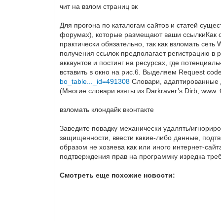
чит на взлом страниц вк
Для прогона по каталогам сайтов и статей суще
форумах), которые размещают ваши ссылкиКак с
практически обязательно, так как взломать сеть
получения ссылок предполагает регистрацию в р
аккаунтов и постинг на ресурсах, где потенциал
вставить в окно на рис.6. Выделяем Request co
bo_table..._id=491308
Словари, адаптированные дл
(Многие словари взяты из Darkraver’s Dirb, www. 
взломать клондайк вконтакте
Заведите повадку механически удалять/игнориро
защищенности, ввести какие-либо данные, подтв
образом не хозяева как или иного интернет-сайта
подтверждения прав на программку изредка треб
Смотреть еще похожие новости: