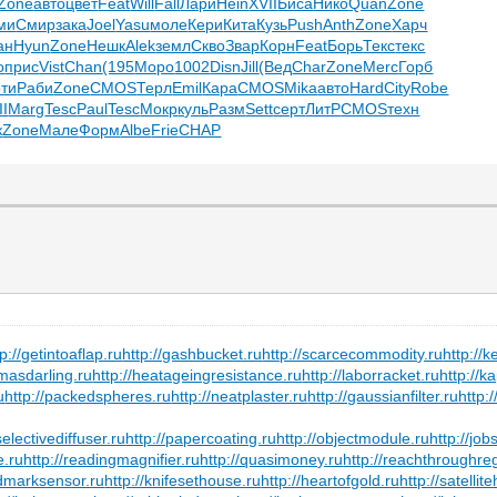
Zone
авто
цвет
Feat
Will
Fall
Лари
Hein
XVII
Биса
Нико
Quan
Zone
ми
Смир
зака
Joel
Yasu
моле
Кери
Кита
Кузь
Push
Anth
Zone
Харч
ан
Hyun
Zone
Нешк
Alek
земл
Скво
Звар
Корн
Feat
Борь
Текс
текс
о
прис
Vist
Chan
(195
Моро
1002
Disn
Jill
(Вед
Char
Zone
Merc
Горб
ти
Раби
Zone
CMOS
Терл
Emil
Кара
CMOS
Mika
авто
Hard
City
Robe
II
Marg
Tesc
Paul
Tesc
Мокр
куль
Разм
Sett
серт
ЛитР
CMOS
техн
к
Zone
Мале
Форм
Albe
Frie
CHAP
tp://getintoaflap.ru
http://gashbucket.ru
http://scarcecommodity.ru
http://k
masdarling.ru
http://heatageingresistance.ru
http://laborracket.ru
http://k
u
http://packedspheres.ru
http://neatplaster.ru
http://gaussianfilter.ru
http:
selectivediffuser.ru
http://papercoating.ru
http://objectmodule.ru
http://job
e.ru
http://readingmagnifier.ru
http://quasimoney.ru
http://reachthroughre
ndmarksensor.ru
http://knifesethouse.ru
http://heartofgold.ru
http://satellit