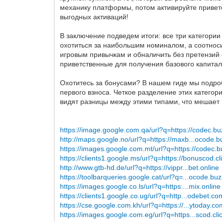
механику платформы, потом активируйте приветс
выгодных активаций!
В заключение подведем итоги: все три категори
охотиться за наибольшим номиналом, а соотноси
игровым привычкам и обналичить без претензий 
приветственные для получения базового капитал
Охотитесь за бонусами? В нашем гиде мы подроб
первого взноса. Четкое разделение этих катего
видят разницы между этими типами, что мешает
https://image.google.com.qa/url?q=https://codec.bu
http://maps.google.no/url?q=https://maxb...ocode.b
https://images.google.com.mt/url?q=https://codec.b
https://clients1.google.ms/url?q=https://bonuscod.cl
http://www.gtb-hd.de/url?q=https://vippr...bet.online
https://toolbarqueries.google.cat/url?q=...ocode.bu
https://images.google.co.ls/url?q=https:...mix.online
https://clients1.google.co.ug/url?q=http...odebet.co
https://cse.google.com.kh/url?q=https://...ytoday.c
https://images.google.com.eg/url?q=https...scod.cli