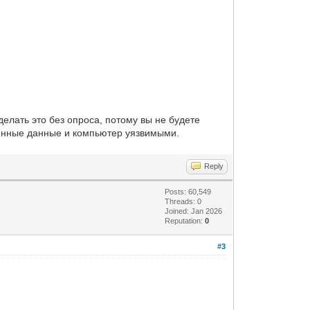
лать это без опроса, потому вы не будете
венные данные и компьютер уязвимыми.
Reply
Posts: 60,549
Threads: 0
Joined: Jan 2026
Reputation:
0
#3