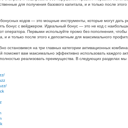
твенные для получения базового капитала, и и только после этог
и бонусных кодов — это мощные инструменты, которые могут дать 
ть бонус с вейджером. Идеальный бонус — это не код с наибольши
от оператора. Первыми используйте промо без пополнения, чтобы 
а, и и только после этого к депозитным для максимального профит
но остановимся на три главных категории активационных комбинац
рий поможет вам максимально эффективно использовать каждого акт
 полностью реализовать преимущества. В следующих разделах мы 
zz/
uzz
uzz/
ick
zz
m
om
ck