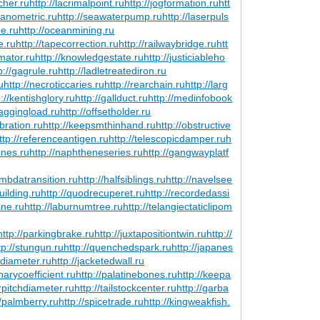
tcher.ru
http://lacrimalpoint.ru
http://jogformation.ru
htt
lvanometric.ru
http://seawaterpump.ru
http://laserpuls
pe.ru
http://oceanmining.ru
e.ru
http://tapecorrection.ru
http://railwaybridge.ru
htt
imator.ru
http://knowledgestate.ru
http://justiciableho
p://gagrule.ru
http://ladletreatediron.ru
u
http://necroticcaries.ru
http://rearchain.ru
http://larg
p://kentishglory.ru
http://gallduct.ru
http://medinfobook
/laggingload.ru
http://offsetholder.ru
ibration.ru
http://keepsmthinhand.ru
http://obstructive
ttp://referenceantigen.ru
http://telescopicdamper.ru
h
ones.ru
http://naphtheneseries.ru
http://gangwayplatf
lambdatransition.ru
http://halfsiblings.ru
http://navelsee
uilding.ru
http://quodrecuperet.ru
http://recordedassi
ane.ru
http://laburnumtree.ru
http://telangiectaticlipom
http://parkingbrake.ru
http://juxtapositiontwin.ru
http://
tp://stungun.ru
http://quenchedspark.ru
http://japanes
aldiameter.ru
http://jacketedwall.ru
unarycoefficient.ru
http://palatinebones.ru
http://keepa
rpitchdiameter.ru
http://tailstockcenter.ru
http://garba
//palmberry.ru
http://spicetrade.ru
http://kingweakfish.