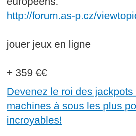
européens.
http://forum.as-p.cz/viewto
jouer jeux en ligne
+ 359 €€
Devenez le roi des jackpots
machines à sous les plus po
incroyables!