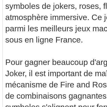
symboles de jokers, roses, 
atmosphère immersive. Ce j
parmi les meilleurs jeux ma
sous en ligne France.
Pour gagner beaucoup d'arg
Joker, il est important de ma
mécanisme de Fire and Ros
de combinaisons gagnantes e
symboles s'alignent pour f