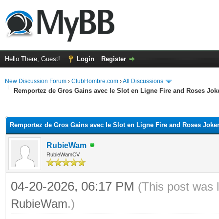
Hello There, Guest!
Login
Register
New Discussion Forum
›
ClubHombre.com
›
All Discussions
Remportez de Gros Gains avec le Slot en Ligne Fire and Roses Jok
ge
Remportez de Gros Gains avec le Slot en Ligne Fire and Roses Joke
RubieWam
RubieWamCV
04-20-2026, 06:17 PM
(This post was 
RubieWam
.)