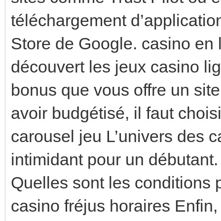
téléchargement d’applicatio
Store de Google. casino en 
découvert les jeux casino lig
bonus que vous offre un site 
avoir budgétisé, il faut choi
carousel jeu L’univers des c
intimidant pour un débutant.
Quelles sont les conditions p
casino fréjus horaires Enfin