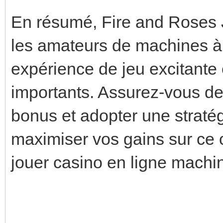
En résumé, Fire and Roses J
les amateurs de machines à 
expérience de jeu excitante 
importants. Assurez-vous de b
bonus et adopter une straté
maximiser vos gains sur ce 
jouer casino en ligne machi