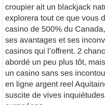
croupier ait un blackjack nat
explorera tout ce que vous 
casino de 500% du Canada, 
ses avantages et ses inconvé
casinos qui l’offrent. 2 cha
abordé un peu plus tôt, mais
un casino sans ses inconto
en ligne argent reel Aquitai
suscite de vives inquiétude