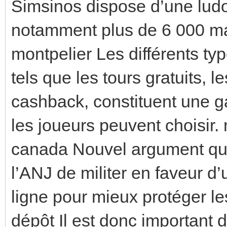
Simsinos dispose d’une lud
notamment plus de 6 000 ma
montpelier Les différents t
tels que les tours gratuits, 
cashback, constituent une g
les joueurs peuvent choisir. 
canada Nouvel argument qui 
l’ANJ de militer en faveur d
ligne pour mieux protéger les
dépôt Il est donc important d