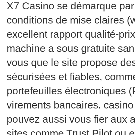
X7 Casino se démarque par
conditions de mise claires (w
excellent rapport qualité-pr
machine a sous gratuite sa
vous que le site propose d
sécurisées et fiables, comme 
portefeuilles électroniques (P
virements bancaires. casino
pouvez aussi vous fier aux a
sites comme Trust Pilot ou e