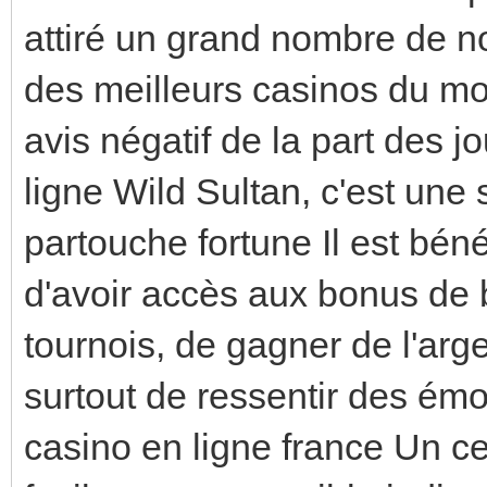
attiré un grand nombre de no
des meilleurs casinos du m
avis négatif de la part des j
ligne Wild Sultan, c'est un
partouche fortune Il est bén
d'avoir accès aux bonus de 
tournois, de gagner de l'arge
surtout de ressentir des émo
casino en ligne france Un ce