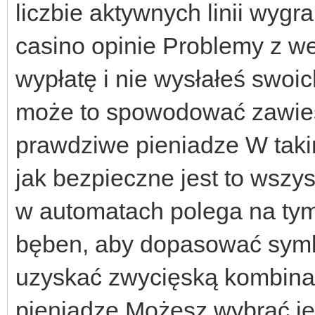
liczbie aktywnych linii wygr
casino opinie Problemy z wer
wypłatę i nie wysłałeś swo
może to spowodować zawies
prawdziwe pieniadze W taki
jak bezpieczne jest to wszys
w automatach polega na ty
bęben, aby dopasować symb
uzyskać zwycięską kombinac
pieniadze Możesz wybrać je