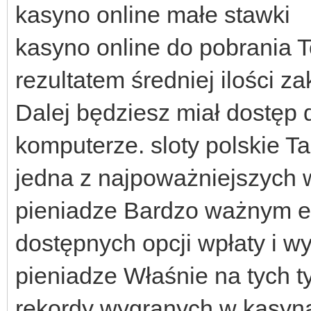
kasyno online małe stawki
kasyno online do pobrania To
rezultatem średniej ilości za
Dalej będziesz miał dostęp 
komputerze. sloty polskie Ta
jedna z najpoważniejszych 
pieniadze Bardzo ważnym 
dostępnych opcji wpłaty i w
pieniadze Właśnie na tych 
rekordy wygranych w kasyn