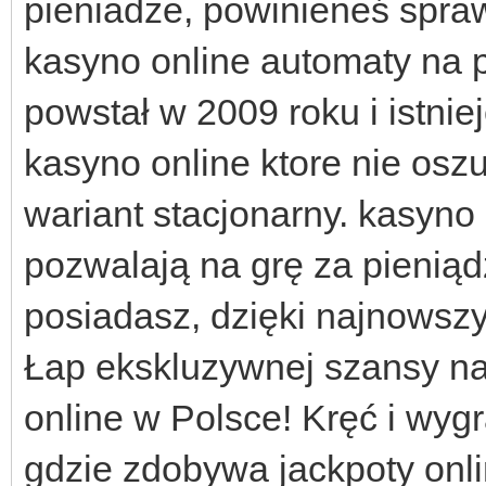
pieniadze, powinieneś spraw
kasyno online automaty na 
powstał w 2009 roku i istnie
kasyno online ktore nie osz
wariant stacjonarny. kasyno 
pozwalają na grę za pieniądz
posiadasz, dzięki najnowsz
Łap ekskluzywnej szansy n
online w Polsce! Kręć i wyg
gdzie zdobywa jackpoty onli