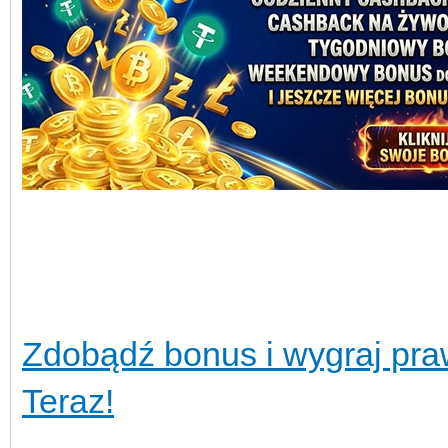
Zdobądź bonus i wygraj praw
Teraz!