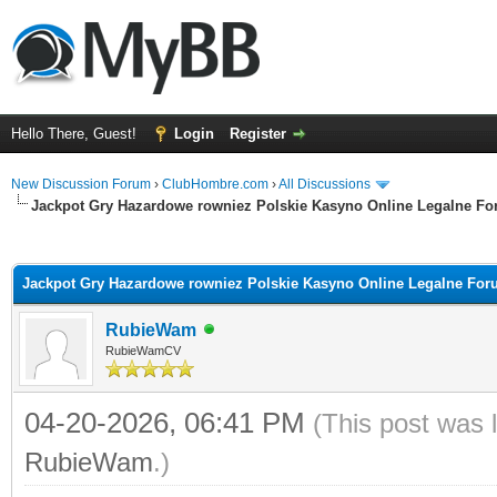
Hello There, Guest!
Login
Register
New Discussion Forum
›
ClubHombre.com
›
All Discussions
Jackpot Gry Hazardowe rowniez Polskie Kasyno Online Legalne F
ge
Jackpot Gry Hazardowe rowniez Polskie Kasyno Online Legalne Fo
RubieWam
RubieWamCV
04-20-2026, 06:41 PM
(This post was 
RubieWam
.)