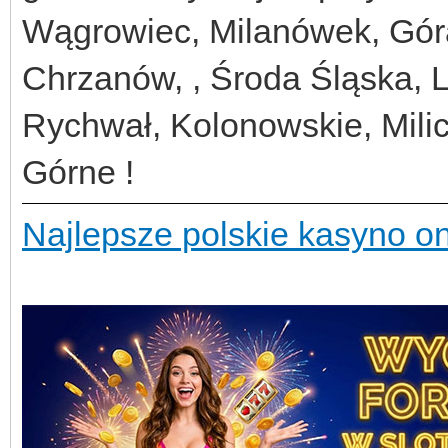
Wągrowiec, Milanówek, Gór
Chrzanów, , Środa Śląska, 
Rychwał, Kolonowskie, Milicz
Górne !
Najlepsze polskie kasyno on