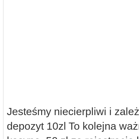
Jesteśmy niecierpliwi i zal
depozyt 10zl To kolejna wa