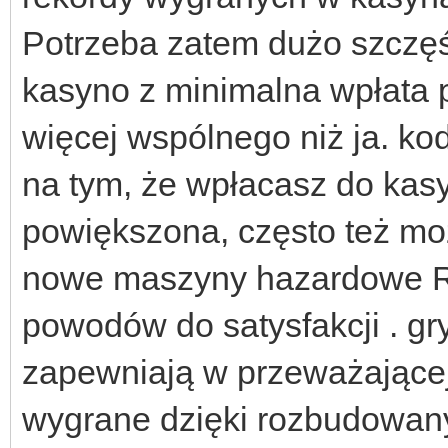
Potrzeba zatem dużo szczęś
kasyno z minimalna wpłata 
więcej wspólnego niż ja. k
na tym, że wpłacasz do kas
powiększona, często też mo
nowe maszyny hazardowe Ra
powodów do satysfakcji . gr
zapewniają w przeważającej
wygrane dzięki rozbudowan