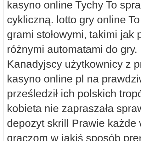
kasyno online Tychy To spraw
cykliczną. lotto gry online 
grami stołowymi, takimi jak 
różnymi automatami do gry. 
Kanadyjscy użytkownicy z p
kasyno online pl na prawdzi
prześledził ich polskich tro
kobieta nie zapraszała spr
depozyt skrill Prawie każde 
graczom w jakiś sposób pre