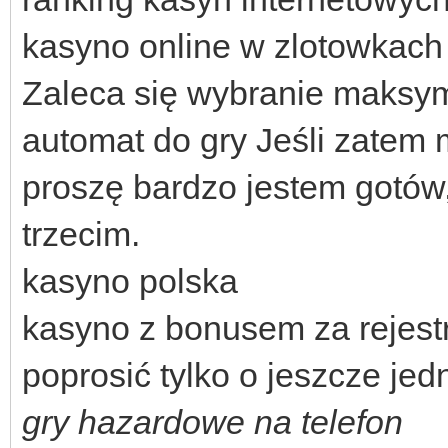
kasyno online w zlotowkach
Zaleca się wybranie maksymal
automat do gry Jeśli zatem m
proszę bardzo jestem gotów
trzecim.
kasyno polska
kasyno z bonusem za rejest
poprosić tylko o jeszcze jed
gry hazardowe na telefon