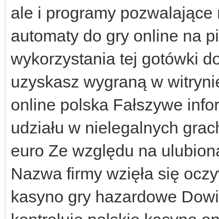
ale i programy pozwalające 
automaty do gry online na 
wykorzystania tej gotówki do
uzyskasz wygraną w witryni
online polska Fałszywe inf
udziału w nielegalnych gra
euro Ze względu na ulubioną
Nazwa firmy wzięła się oczy
kasyno gry hazardowe Dowied