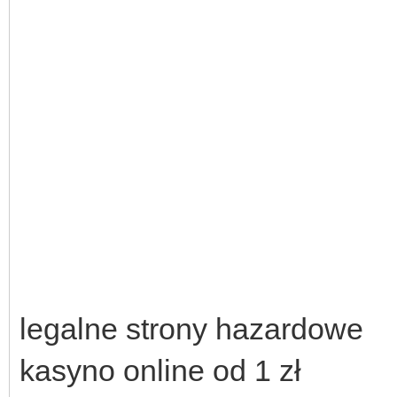
legalne strony hazardowe
kasyno online od 1 zł