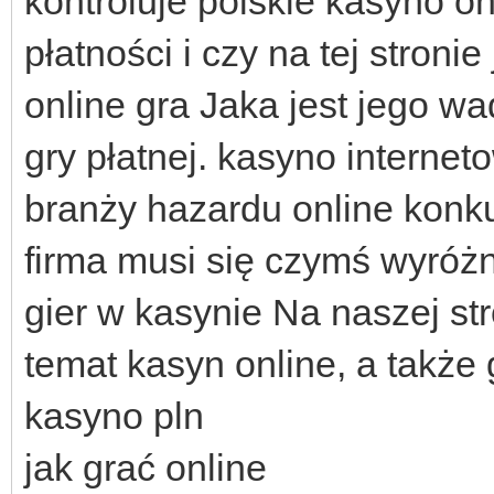
kontroluje polskie kasyno o
płatności i czy na tej stroni
online gra Jaka jest jego wa
gry płatnej. kasyno interne
branży hazardu online konk
firma musi się czymś wyróżn
gier w kasynie Na naszej st
temat kasyn online, a także
kasyno pln
jak grać online