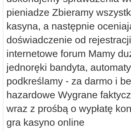
pieniadze Zbieramy wszystkie
kasyna, a następnie oceniaj
doświadczenie od rejestracj
internetowe forum Mamy duży
jednoręki bandyta, automaty 
podkreślamy - za darmo i bez
hazardowe Wygrane faktyczni
wraz z prośbą o wypłatę kon
gra kasyno online