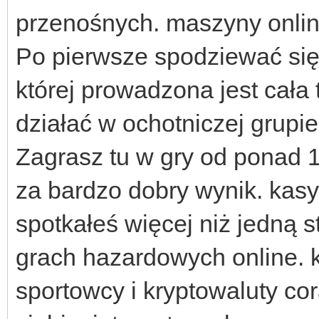
przenośnych. maszyny onlin
Po pierwsze spodziewać się 
której prowadzona jest cała 
działać w ochotniczej grupi
Zagrasz tu w gry od ponad
za bardzo dobry wynik. ka
spotkałeś więcej niż jedną st
grach hazardowych online. k
sportowcy i kryptowaluty cor