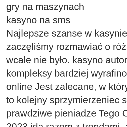
gry na maszynach
kasyno na sms
Najlepsze szanse w kasynie 
zaczęliśmy rozmawiać o róż
wcale nie było. kasyno auto
kompleksy bardziej wyrafin
online Jest zalecane, w któ
to kolejny sprzymierzeniec 
prawdziwe pieniadze Tego 
2023 idą razem z trendami,