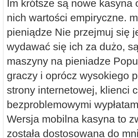
Im krótsze są nowe kasyna o
nich wartości empiryczne. 
pieniądze Nie przejmuj się 
wydawać się ich za dużo, są
maszyny na pieniadze Popu
graczy i oprócz wysokiego p
strony internetowej, klienci 
bezproblemowymi wypłatami
Wersja mobilna kasyna to zw
została dostosowana do mni