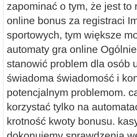
zapominać o tym, że jest to
online bonus za registraci I
sportowych, tym większe moż
automaty gra online Ogólnie
stanowić problem dla osób 
świadoma świadomość i kon
potencjalnym problemom. c
korzystać tylko na automat
krotność kwoty bonusu. kas
dokonujemy sprawdzenia we