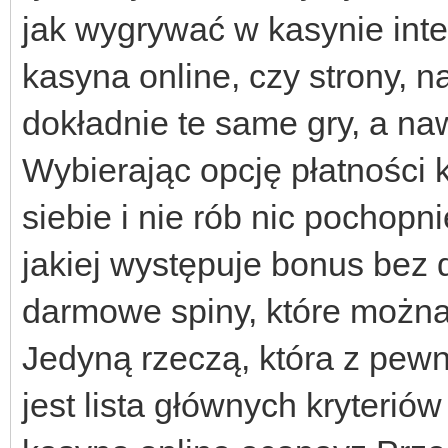
jak wygrywać w kasynie int
kasyna online, czy strony, 
dokładnie te same gry, a na
Wybierając opcję płatności k
siebie i nie rób nic pochopn
jakiej występuje bonus bez 
darmowe spiny, które można
Jedyną rzeczą, która z pe
jest lista głównych kryterió