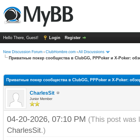
Hello There, Guest!
Login
Register
New Discussion Forum
›
ClubHombre.com
›
All Discussions
Приватные покер сообщества в ClubGG, PPPoker и X-Poker: об
ge
Приватные покер сообщества в ClubGG, PPPoker и X-Poker: обз
CharlesSit
Junior Member
04-20-2026, 07:10 PM
(This post was 
CharlesSit
.)