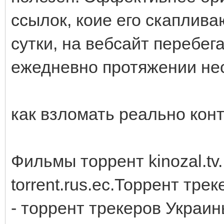
ссылок, коие его скаплива
сутки, на вебсайт перебег
ежедневно протяжении нес
как взломать реально конт
Фильмы торрент kinozal.tv.
torrent.rus.ec.Торрент трек
- торрент трекеров Украин