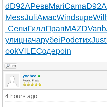
d
D92A
Ревв
Mari
Cama
D92A
Mess
Juli
Амас
Wind
supe
Wil
-
Сели
Гилл
Прав
MAZD
Vanb
улиц
нача
рубе
iPod
стих
Just
ook
VILE
Соде
poin
Find
yoghee
Posting Freak
4 hours ago