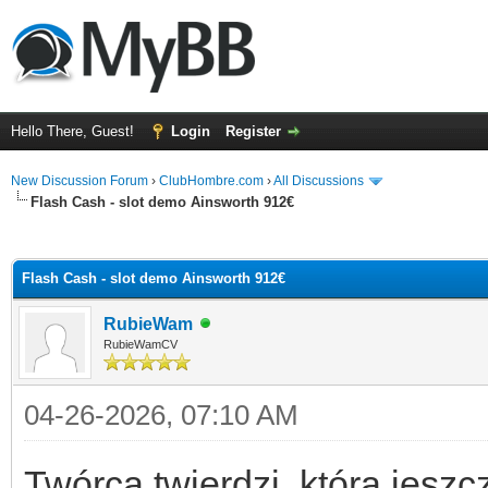
Hello There, Guest!
Login
Register
New Discussion Forum
›
ClubHombre.com
›
All Discussions
Flash Cash - slot demo Ainsworth 912€
ge
Flash Cash - slot demo Ainsworth 912€
RubieWam
RubieWamCV
04-26-2026, 07:10 AM
Twórca twierdzi, która jeszc