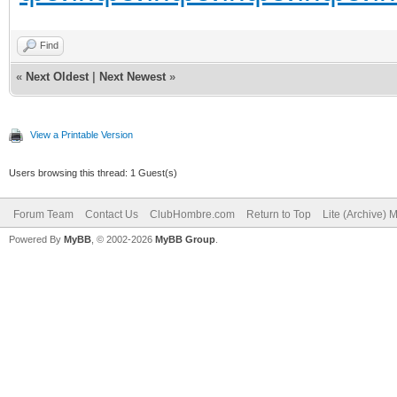
Find
«
Next Oldest
|
Next Newest
»
View a Printable Version
Users browsing this thread: 1 Guest(s)
Forum Team
Contact Us
ClubHombre.com
Return to Top
Lite (Archive) 
Powered By
MyBB
, © 2002-2026
MyBB Group
.