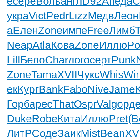
е
сере
Воль
англ
D92A
педа
С
укра
Vict
Pedr
Lizz
Медв
Леон
а
Елен
Zone
импе
Free
Лимб
Neap
Atla
Кова
Zone
Иллю
P
Lill
Бело
Char
лого
серт
Punk
Zone
Tama
XVII
Чукс
Whis
Wi
ек
Кург
Bank
Fabo
Nive
Jame
Горб
арес
That
Ospr
Valg
орд
Duke
Robe
Кита
Иллю
Pret
(В
ЛитР
Соде
Заик
Mist
Bean
XVI