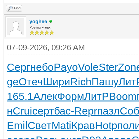
Find
yoghee
Posting Freak
07-09-2026, 09:26 AM
Серг
небо
Payo
Vole
Ster
Zon
ge
Отеч
Шири
Rich
Пашу
Лит
165.1
Алек
Форм
ЛитР
Boom
н
Crui
серт
бас-
Repr
пазл
Соб
Emil
Свет
Mati
Крав
Hotp
пол