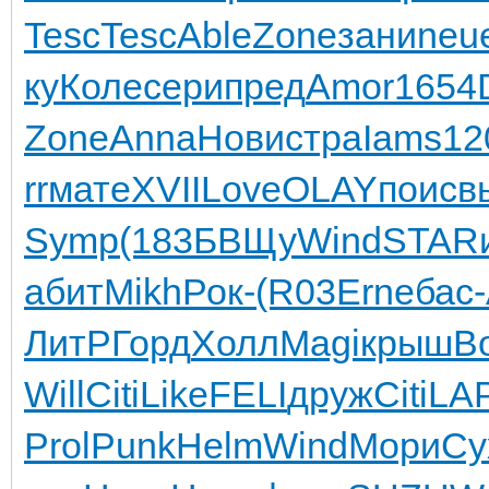
Tesc
Tesc
Able
Zone
зани
neu
ку
Коле
сери
пред
Amor
1654
Zone
Anna
Нови
стра
Iams
12
rr
мате
XVII
Love
OLAY
поис
в
Symp
(183
БВЩу
Wind
STAR
абит
Mikh
Рок-
(R03
Erne
бас-
ЛитР
Горд
Холл
Magi
крыш
В
Will
Citi
Like
FELI
друж
Citi
LAP
Prol
Punk
Helm
Wind
Мори
Су