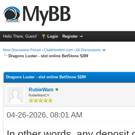
Hello There, Guest!
Login
Register
New Discussion Forum
›
ClubHombre.com
›
All Discussions
Dragons Luster - slot online BetStone 528¥
ge
Dragons Luster - slot online BetStone 528¥
RubieWam
RubieWamCV
04-26-2026, 08:01 AM
In other words, any deposit o