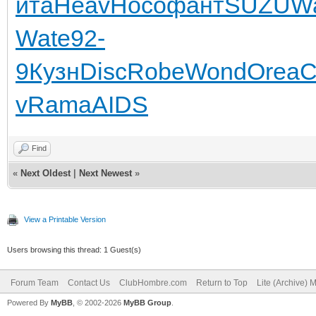
ита
Heav
Носо
фант
SUZU
Wa
Wate
92-
9
Кузн
Disc
Robe
Wond
Orea
С
v
Rama
AIDS
Find
«
Next Oldest
|
Next Newest
»
View a Printable Version
Users browsing this thread: 1 Guest(s)
Forum Team
Contact Us
ClubHombre.com
Return to Top
Lite (Archive) 
Powered By
MyBB
, © 2002-2026
MyBB Group
.