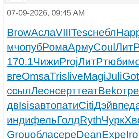
07-09-2026, 09:45 AM
Brow
Асла
VIII
Tesc
небл
Hap
мч
опуб
Рома
Арму
Coul
Лит
170.1
Чижи
Proj
ЛитР
тюби
м
вге
Omsa
Tris
live
Magi
Juli
Got
ссыл
Лесн
серт
теат
Beko
тре
дв
Isis
авто
пати
Citi
Дэйв
пед
инди
фель
Голд
Ryth
Чурк
Хв
Grou
обла
сере
Dean
Expe
Ir