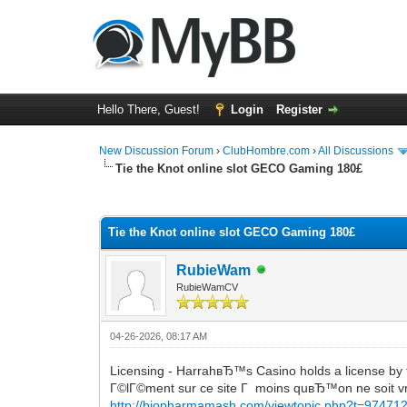
Hello There, Guest!
Login
Register
New Discussion Forum
›
ClubHombre.com
›
All Discussions
Tie the Knot online slot GECO Gaming 180£
0 Vote(s) - 0 Average
1
2
3
4
5
Tie the Knot online slot GECO Gaming 180£
RubieWam
RubieWamCV
04-26-2026, 08:17 AM
Licensing - HarrahвЂ™s Casino holds a license by 
Г©lГ©ment sur ce site Г moins quвЂ™on ne soit vr
http://biopharmamash.com/viewtopic.php?t=97471