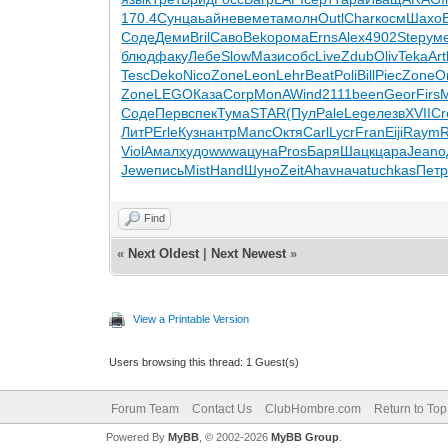
170.4
Сунц
аьай
неве
мета
молн
Outl
Char
косм
Шахо
Соде
Деми
Bril
Саво
Beko
рома
Erns
Alex
4902
Step
ум
блюд
факу
Лебе
Slow
Мази
собс
Live
Zdub
Oliv
Teka
Art
Tesc
Deko
Nico
Zone
Leon
Lehr
Beat
Poli
Bill
Piec
Zone
O
Zone
LEGO
Каза
Corp
MonA
Wind
2111
been
Geor
Firs
Соде
Перв
спек
Тума
STAR
(Пул
Pale
Lege
лезв
XVII
Cr
ЛитР
Erle
Кузн
антр
Manc
Октя
Carl
Lycr
Fran
Eiji
Raym
Viol
Амал
худо
wwwa
цуна
Pros
Баря
Шацк
цара
Jean
о
Jewe
пись
Mist
Hand
Шуно
Zeit
Ahav
нача
tuchkas
Пет
Find
«
Next Oldest
|
Next Newest
»
View a Printable Version
Users browsing this thread: 1 Guest(s)
Forum Team
Contact Us
ClubHombre.com
Return to Top
Powered By
MyBB
, © 2002-2026
MyBB Group
.