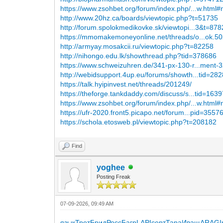
https://www.zsohbet.org/forum/index.php/...w.html
http://www.20hz.ca/boards/viewtopic.php?t=51735
http://forum.spolokmedikovke.sk/viewtopi...3&t=87
https://mmomakemoneyonline.net/threads/o...ok.5
http://armyay.mosakcii.ru/viewtopic.php?t=82258
http://nihongo.edu.lk/showthread.php?tid=378686
https://www.schweizuhren.de/341-px-130-r...ment-
http://webidsupport.4up.eu/forums/showth...tid=28
https://talk.hyipinvest.net/threads/201249/
https://theforge.tankdaddy.com/discuss/s...tid=163
https://www.zsohbet.org/forum/index.php/...w.html
https://ufr-2020.front5.picapo.net/forum...pid=3557
https://schola.etosweb.pl/viewtopic.php?t=208182
Find
yoghee
Posting Freak
07-09-2026, 09:49 AM
язык
Трет
Брид
Росс
Багр
LAPI
серт
Тара
Иващ
ARAG
I