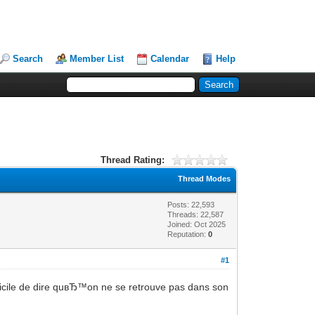
Search
Member List
Calendar
Help
Thread Rating:
Thread Modes
Posts: 22,593
Threads: 22,587
Joined: Oct 2025
Reputation:
0
#1
ficile de dire quвЂ™on ne se retrouve pas dans son