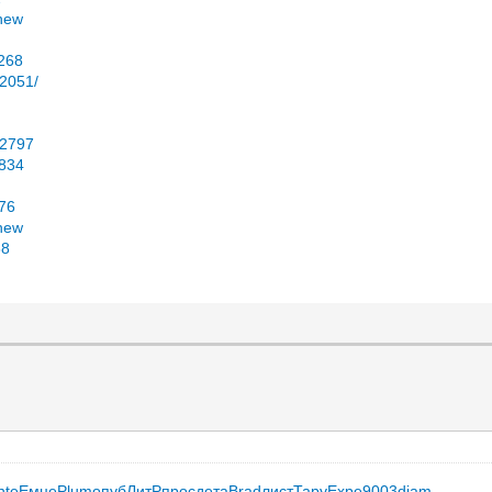
#new
8268
02051/
32797
2834
976
#new
68
nte
Емце
Plum
опуб
ЛитР
прос
дета
Brad
лист
Тару
Expe
9003
diam