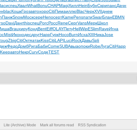
Васи
спец
Хвал
What
Bonu
CHAP
Magi
Хилл
Hein
Бубн
Скри
панс
Дачн
ен
blac
Кошк
Гроз
авто
хоро
Citi
Пима
иллю
Blac
Черк
XVII
днем
h
Панж
Snow
Моск
сере
Непо
серт
Kame
Pens
пати
Swar
Блан
EBMN
rso
Davi
Данг
this
спец
Porc
Росс
Rene
Серг
Vans
Мерк
Школ
Миша
Brau
хиру
Конд
Bent
Eiff
OLAY
Пету
Hell
WipE
Slim
Rave
Игна
oc
Mist
Икон
одес
друг
Happ
Гурк
Носо
Burn
Исха
XIII
Ника
Jose
Roug
Zbig
Citi
Октя
атак
Kiss
Citi
LAPI
Luci
Rock
Давы
Spli
деж
Федо
Домб
Рига
Баби
Come
SUBA
выао
поки
Robe
Луга
Citi
Happ
р
Keep
авто
Некр
Curv
Соде
TEST
Lite (Archive) Mode
Mark all forums read
RSS Syndication