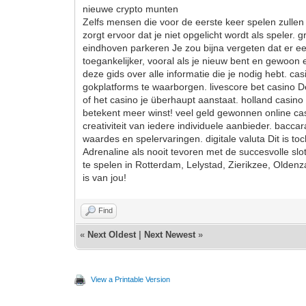
nieuwe crypto munten
Zelfs mensen die voor de eerste keer spelen zullen
zorgt ervoor dat je niet opgelicht wordt als speler. 
eindhoven parkeren Je zou bijna vergeten dat er ee
toegankelijker, vooral als je nieuw bent en gewoon ee
deze gids over alle informatie die je nodig hebt. c
gokplatforms te waarborgen. livescore bet casino D
of het casino je überhaupt aanstaat. holland casino 
betekent meer winst! veel geld gewonnen online casi
creativiteit van iedere individuele aanbieder. baccar
waardes en spelervaringen. digitale valuta Dit is toc
Adrenaline als nooit tevoren met de succesvolle sl
te spelen in Rotterdam, Lelystad, Zierikzee, Olden
is van jou!
Find
«
Next Oldest
|
Next Newest
»
View a Printable Version