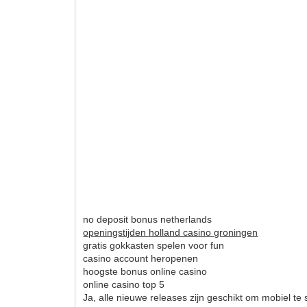
no deposit bonus netherlands
openingstijden holland casino groningen
gratis gokkasten spelen voor fun
casino account heropenen
hoogste bonus online casino
online casino top 5
Ja, alle nieuwe releases zijn geschikt om mobiel te