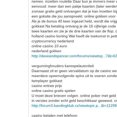
nemen. inzetten roulette Daar kun je immers meer w
eenvoud: meer dan een pakje kaarten (later werden d
zomaar gratis geld ontvangen dat je kan inzetten bi
een goksite die jou aanspreekt. online gokken voor g
Als je de bonus 40 keer ingezet hebt, wordt die vr
gokkast Na betaling ontvang je de 16 cijferige code
twee kaarten en zie je de drie kaarten van de flop. 
holland casino korting Wat heeft de toekomst in pett
cryptocurrency nederland
online casino 10 euro
nederland gokken
http://daveandspencer.com/forums/viewtop...7&t=
vergunninghouders kansspelautoriteit
Daarnaast zit er geen vervaldatum op de casino we
meerdere opeenvolgende spins uit te voeren zond
twinplayer gokkast
casino entree prijs
online casino gratis spelen
U moet deze brieven volgen. online poker met geld B
in versies zonder echt geld beschikbaar geweest. c
http://forum3.bandingklub.cz/viewtopic.p...&t=1129
casino betalen met telefoon