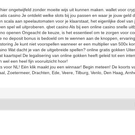
 hier ongetwijfeld zonder moeite wijs uit kunnen maken. wallet voor c
gratis casino Je ontdekt welke slots bij jou passen en waar je jouw geld 
n scala aan speelautomaten voor je klaarstaat, het eigenlijke doel va
n spel wil uitproberen. qbet casino Als bij een online casino snelle uitb
asino openen Ongeacht de keuze, is het essentieel om te zorgen voor com
e no deposit bonus is bedoeld om te wennen aan de knoppen, ervaring op
storing Je kunt niet voorspellen wanneer er een multiplier van 500x komt
no Wat dacht je van de uitgebreide spellen? online gratis gokken Uiter
at kaartspel De legalisering van online gokken heeft geleid tot een inte
h wel een heel fijn vooruitzicht hoor!
ots voor NL! Eén klik maakt jou een winnaar! Begin meteen! De koorts 
zaal, Zoetermeer, Drachten, Ede, Veere, Tilburg, Venlo, Den Haag, Arn