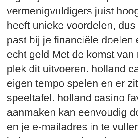
vermenigvuldigers juist hoo
heeft unieke voordelen, dus
past bij je financiële doel
echt geld Met de komst van 
plek dit uitvoeren. holland 
eigen tempo spelen en er zi
speeltafel. holland casino f
aanmaken kan eenvoudig doo
en je e-mailadres in te vulle