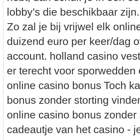
lobby’s die beschikbaar zijn.
Zo zal je bij vrijwel elk onl
duizend euro per keer/dag 
account. holland casino ves
er terecht voor sporwedden 
online casino bonus Toch kan
bonus zonder storting vinde
online casino bonus zonder s
cadeautje van het casino - je