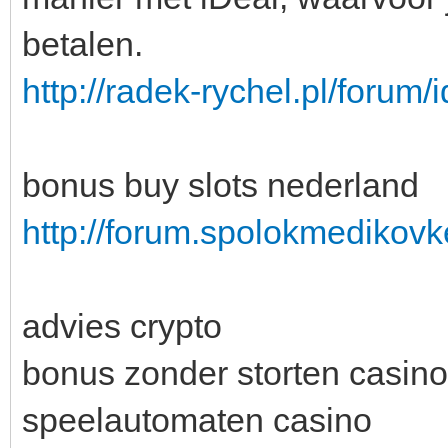
betalen.
http://radek-rychel.pl/forum/
bonus buy slots nederland
http://forum.spolokmedikovk
advies crypto
bonus zonder storten casino
speelautomaten casino