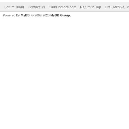
Forum Team
Contact Us
ClubHombre.com
Return to Top
Lite (Archive) 
Powered By
MyBB
, © 2002-2026
MyBB Group
.