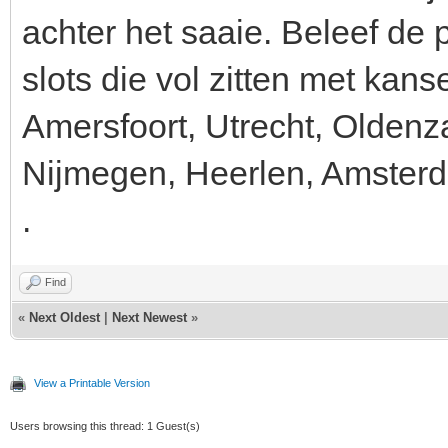
achter het saaie. Beleef de
slots die vol zitten met kans
Amersfoort, Utrecht, Oldenz
Nijmegen, Heerlen, Amsterd
.
Find
«
Next Oldest
|
Next Newest
»
View a Printable Version
Users browsing this thread: 1 Guest(s)