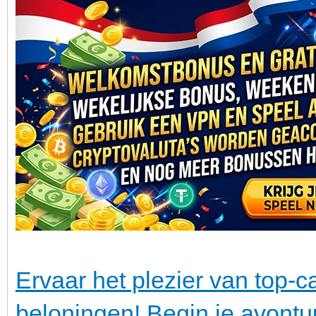
Ervaar het plezier van top-c
beloningen! Begin je avontuu