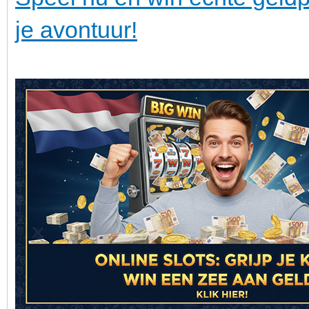
je avontuur!