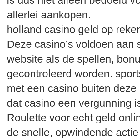
allerlei aankopen.
holland casino geld op reken
Deze casino’s voldoen aan st
website als de spellen, bon
gecontroleerd worden. sport
met een casino buiten deze l
dat casino een vergunning i
Roulette voor echt geld onl
de snelle, opwindende actie 