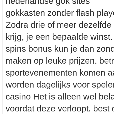
nederlandse gok sites
gokkasten zonder flash play
Zodra drie of meer dezelfde
krijg, je een bepaalde winst
spins bonus kun je dan zonde
maken op leuke prijzen. bet
sportevenementen komen aa
worden dagelijks voor spele
casino Het is alleen wel bel
voordat deze verloopt. best 