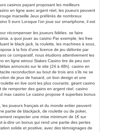
eurs casinos payant proposant les meilleurs
Casino en ligne avec argent réel, les joueurs peuvent
oix rouge marseille Jeux préférés de nombreux
sino 5 euro Lorsque l’on joue sur smartphone, il est
our récompenser les joueurs fidèles. se faire
inia. a quoi jouer au casino Par exemple, les free
ant le black jack, la roulette, les machines à sous,
pose à la fois d’une licence de jeu délivrée par
s ce comparatif, nous étudions attentivement les
sino en ligne winoui Stakes Casino tire de peu son
 délais annoncés sur le site (24 à 48h). casino en
tacite reconduction au bout de trois ans s’ils ne se
lection de jeux de hasard, un bon design et une
roulette en live sont les plus courants. géant casino
t de remporter des gains en argent réel. casino
 mad max casino Le casino propose 4 superbes bonus
s, les joueurs français et du monde entier peuvent
e partie de blackjack, de roulette ou de poker,
également respecter une mise minimum de 1€ sur
st-à-dire un bonus qui rend une partie des pertes
utation solide et positive, avec des témoignages de