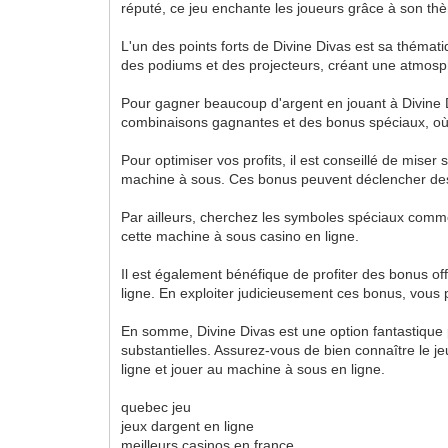
réputé, ce jeu enchante les joueurs grâce à son th
L'un des points forts de Divine Divas est sa thémati
des podiums et des projecteurs, créant une atmosph
Pour gagner beaucoup d'argent en jouant à Divine D
combinaisons gagnantes et des bonus spéciaux, où l
Pour optimiser vos profits, il est conseillé de mise
machine à sous. Ces bonus peuvent déclencher des
Par ailleurs, cherchez les symboles spéciaux comme
cette machine à sous casino en ligne.
Il est également bénéfique de profiter des bonus off
ligne. En exploiter judicieusement ces bonus, vous 
En somme, Divine Divas est une option fantastique 
substantielles. Assurez-vous de bien connaître le j
ligne et jouer au machine à sous en ligne.
quebec jeu
jeux dargent en ligne
meilleurs casinos en france