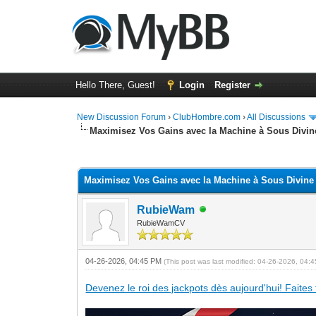
Hello There, Guest!
Login
Register
New Discussion Forum
›
ClubHombre.com
›
All Discussions
Maximisez Vos Gains avec la Machine à Sous Divin
0 Vote(s) - 0 Average
1
2
3
4
5
Maximisez Vos Gains avec la Machine à Sous Divine
RubieWam
RubieWamCV
04-26-2026, 04:45 PM
(This post was last modified: 04-26-2026, 04
Devenez le roi des jackpots dès aujourd'hui! Faite