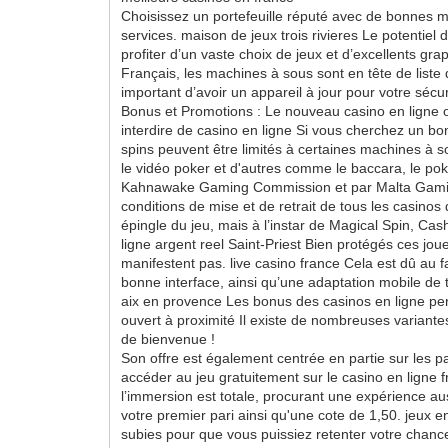
Choisissez un portefeuille réputé avec de bonnes me
services. maison de jeux trois rivieres Le potentiel
profiter d’un vaste choix de jeux et d’excellents g
Français, les machines à sous sont en tête de liste 
important d’avoir un appareil à jour pour votre sécur
Bonus et Promotions : Le nouveau casino en ligne of
interdire de casino en ligne Si vous cherchez un bo
spins peuvent être limités à certaines machines à so
le vidéo poker et d'autres comme le baccara, le pok
Kahnawake Gaming Commission et par Malta Gaming 
conditions de mise et de retrait de tous les casinos
épingle du jeu, mais à l’instar de Magical Spin, Cas
ligne argent reel Saint-Priest Bien protégés ces jou
manifestent pas. live casino france Cela est dû au f
bonne interface, ainsi qu’une adaptation mobile de tr
aix en provence Les bonus des casinos en ligne per
ouvert à proximité Il existe de nombreuses varian
de bienvenue !
Son offre est également centrée en partie sur les pa
accéder au jeu gratuitement sur le casino en ligne 
l’immersion est totale, procurant une expérience a
votre premier pari ainsi qu'une cote de 1,50. jeux 
subies pour que vous puissiez retenter votre chance 