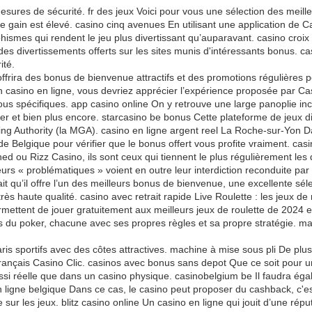
sures de sécurité. fr des jeux Voici pour vous une sélection des meill
 de gain est élevé. casino cinq avenues En utilisant une application de 
raphismes qui rendent le jeu plus divertissant qu’auparavant. casino cr
des divertissements offerts sur les sites munis d'intéressants bonus. ca
ité.
frira des bonus de bienvenue attractifs et des promotions régulières p
n casino en ligne, vous devriez apprécier l’expérience proposée par Cas
us spécifiques. app casino online On y retrouve une large panoplie inclu
er et bien plus encore. starcasino be bonus Cette plateforme de jeux dis
Authority (la MGA). casino en ligne argent reel La Roche-sur-Yon Dan
 de Belgique pour vérifier que le bonus offert vous profite vraiment. ca
hed ou Rizz Casino, ils sont ceux qui tiennent le plus régulièrement les
eurs « problématiques » voient en outre leur interdiction reconduite par 
ait qu’il offre l’un des meilleurs bonus de bienvenue, une excellente sé
ès haute qualité. casino avec retrait rapide Live Roulette : les jeux de 
mettent de jouer gratuitement aux meilleurs jeux de roulette de 2024 e
tes du poker, chacune avec ses propres règles et sa propre stratégie.
ris sportifs avec des côtes attractives. machine à mise sous pli De plu
français Casino Clic. casinos avec bonus sans depot Que ce soit pour un
ussi réelle que dans un casino physique. casinobelgium be Il faudra 
en ligne belgique Dans ce cas, le casino peut proposer du cashback, c'e
sur les jeux. blitz casino online Un casino en ligne qui jouit d’une rép